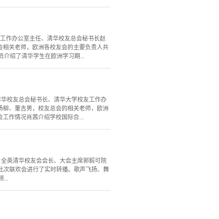
友工作办公室主任、清华校友总会秘书长赵
会相关老师，欧洲各校友会的主要负责人共
介绍了清华学生在欧洲学习期...
有清华校友总会秘书长、清华大学校友工作办
杨柳、董吉男，校友总会的相关老师，欧洲
作情况肖茜介绍学校国际合...
举行。全英清华校友会会长、大会主席郭毅可院
对此次联欢会进行了实时转播。歌声飞扬、舞
..