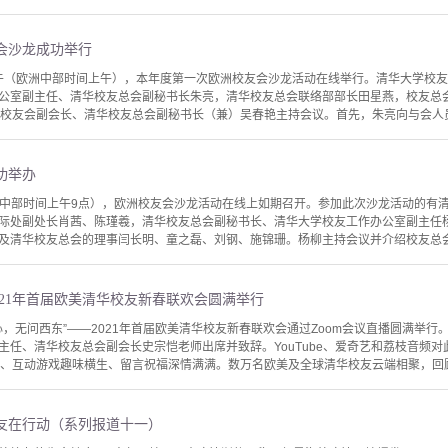
友会沙龙成功举行
日下午（欧洲中部时间上午），本年度第一次欧洲校友会沙龙活动在线举行。清华大学校
公室副主任、清华校友总会副秘书长朱亮，清华校友总会联络部部长田星燕，校友总
国校友会副会长、清华校友总会副秘书长（兼）吴春艳主持会议。首先，朱亮向与会人员
功举办
（欧洲中部时间上午9点），欧洲校友会沙龙活动在线上如期召开。参加此次沙龙活动的
际处副处长肖茜、陈瑾羲，清华校友总会副秘书长、清华大学校友工作办公室副主任
及清华校友总会的理事闫长明、童之磊、刘钢、施锦珊。杨柳主持会议并介绍校友总会工
021年首届欧美清华校友新春联欢会圆满举行
结同心，无问西东”——2021年首届欧美清华校友新春联欢会通过Zoom会议直播圆满
主任、清华校友总会副会长史宗恺老师出席并致辞。YouTube、爱奇艺和荔枝音频
呈、互动游戏趣味横生、留言祝福深情满满。数万名欧美及全球清华校友云端相聚，回顾.
友在行动（系列报道十一）