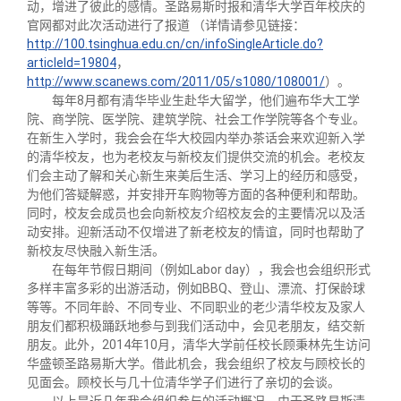
动，增进了彼此的感情。圣路易斯时报和清华大学百年校庆的
官网都对此次活动进行了报道 （详情请参见链接：
http://100.tsinghua.edu.cn/cn/infoSingleArticle.do?
articleId=19804
，
http://www.scanews.com/2011/05/s1080/108001/
）。
每年8月都有清华毕业生赴华大留学，他们遍布华大工学
院、商学院、医学院、建筑学院、社会工作学院等各个专业。
在新生入学时，我会会在华大校园内举办茶话会来欢迎新入学
的清华校友，也为老校友与新校友们提供交流的机会。老校友
们会主动了解和关心新生来美后生活、学习上的经历和感受，
为他们答疑解惑，并安排开车购物等方面的各种便利和帮助。
同时，校友会成员也会向新校友介绍校友会的主要情况以及活
动安排。迎新活动不仅增进了新老校友的情谊，同时也帮助了
新校友尽快融入新生活。
在每年节假日期间（例如Labor day），我会也会组织形式
多样丰富多彩的出游活动，例如BBQ、登山、漂流、打保龄球
等等。不同年龄、不同专业、不同职业的老少清华校友及家人
朋友们都积极踊跃地参与到我们活动中，会见老朋友，结交新
朋友。此外，2014年10月，清华大学前任校长顾秉林先生访问
华盛顿圣路易斯大学。借此机会，我会组织了校友与顾校长的
见面会。顾校长与几十位清华学子们进行了亲切的会谈。