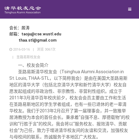
兴趣群体
西南联大校友会
会长：居涛
邮箱：taoju@cse.wustl.edu
thaa.stl@gmail.com
回馈母校
2016-03-16
|
浏览
3067
次
|
圣路易斯校友会
媒体平台
捐赠项目
一、校友会简介
圣路易斯清华校友会（Tsinghua Alumni Association in
St. Louis, THAA-STL，以下简称我会）是由在美国大圣路易斯
百年清华
捐赠新闻
《清华校友通讯》
地区的清华大学（包括北京清华大学和新竹清华大学）校友自
愿发起组成的非政治性、非宗教性、非营利性组织。成立于
2011年3月清华百年校庆前夕，校友会会员主要由工作和生活
校友服务
捐赠纪事
《水木清华》
清华人物
在圣路易斯地区的学生学者组成，也有一些已退休的老一辈清
华校友。我们于2013年2月召开了第一届理事会，并一致推举
居涛教授为本会的首任会长。秉承着“自强不息、厚德载物”的校
校友总会
捐赠方法
我要订阅
清华故事
终身学习
训和“行胜于言”的校风，我会将以“服务校友、报效清华、贡献
社会”为己任，致力于增进清华校友间的友谊和交流，加强校友
与母校间的联系，热诚服务于本地区广大校友。