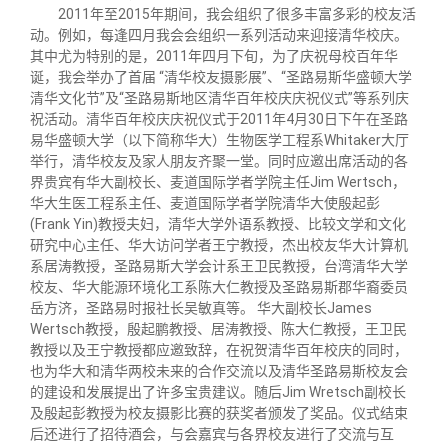
关闭
义工计划
新媒体平台
青春风采
信息化服务
总会简介
2011年至2015年期间，我会组织了很多丰富多彩的校友活
动。例如，每逢四月我会会组织一系列活动来迎接清华校庆。
其中尤为特别的是，2011年四月下旬，为了庆祝母校百年华
校友文苑
三创大赛
会长致辞
诞，我会举办了首届 “清华校友摄影展”、“圣路易斯华盛顿大学
清华文化节”及“圣路易斯地区清华百年校庆庆祝仪式”等系列庆
祝活动。清华百年校庆庆祝仪式于2011年4月30日下午在圣路
校友讲坛
实用信息
总会章程
易华盛顿大学（以下简称华大）生物医学工程系Whitaker大厅
举行，清华校友及家人朋友齐聚一堂。同时应邀出席活动的各
界贵宾有华大副校长、麦道国际学者学院主任Jim Wertsch，
校友视界
理事会名单
华大生医工程系主任、麦道国际学者学院清华大使殷起彭
(Frank Yin)教授夫妇，清华大学外语系教授、比较文学和文化
研究中心主任、华大访问学者王宁教授，杰出校友华大计算机
制度法规
系居涛教授，圣路易斯大学会计系王卫民教授，台湾清华大学
校友、华大能源环境化工系陈大仁教授及圣路易斯郡华裔委员
岳方济，圣路易时报社长吴敏真等。 华大副校长James
联系我们
Wertsch教授，殷起鹏教授、居涛教授、陈大仁教授，王卫民
教授以及王宁教授都应邀致辞，在祝贺清华百年校庆的同时，
也为华大和清华两校未来的合作交流以及清华圣路易斯校友会
的建设和发展提出了许多宝贵建议。随后Jim Wretsch副校长
及殷起彭教授为校友摄影比赛的获奖者颁发了奖品。仪式结束
后还进行了招待酒会，与会嘉宾与各界校友进行了交流与互