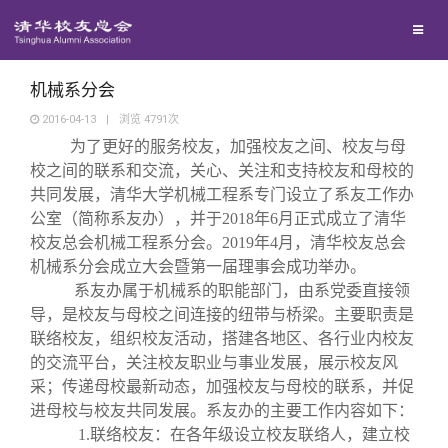
兴趣群体
西南联大校友会
机械系分会
2016-04-13
|
浏览
4791
次
为了更好的服务校友，加强校友之间、校友与母
回馈母校
校之间的联系和交流，关心、关注和支持校友和母校的
共同发展，清华大学机械工程系专门设立了系友工作办
媒体平台
捐赠项目
公室（简称系友办），并于2018年6月正式成立了清华
校友总会机械工程系分会。2019年4月，清华校友总会
机械系分会成立大会暨第一届理事会成功举办。
百年清华
捐赠新闻
《清华校友通讯》
系友办属于机械系的职能部门，由系党委直接领
导，是校友与母校之间连接的纽带与桥梁。主要职责是
校友服务
捐赠纪事
《水木清华》
清华人物
联络校友，组织校友活动，搭建各地区、各行业内校友
的交流平台，关注校友职业与事业发展，展示校友风
采；传递母校最新动态，加强校友与母校的联系，并促
校友总会
捐赠方法
我要订阅
清华故事
终身学习
进母校与校友共同发展。系友办的主要工作内容如下：
1.联络校友：在各年级设立校友联络人，建立校