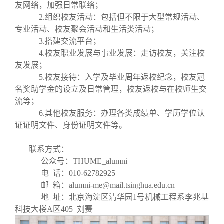
关闭
义工计划
新媒体平台
青春风采
信息化服务
总会简介
友网络，加强日常联络；
2.组织校友活动：包括但不限于大型常规活动、
专业活动、校友聚会活动和生活类活动；
校友文苑
三创大赛
会长致辞
3.搭建交流平台；
4.校友职业发展与事业发展：走访校友，关注校
校友讲坛
实用信息
总会章程
友发展；
5.校友接待：入学及毕业周年返校纪念，校友冠
名奖助学金的设立及日常管理，校友返校与在校师生交
校友视界
理事会名单
流等；
6.其他校友服务：办理各类成绩单、学历学位认
制度法规
证证明文件、身份证明文件等。
联系方式：
联系我们
公众号：THUME_alumni
电 话：010-62782925
邮 箱：alumni-me@mail.tsinghua.edu.cn
地 址：北京海淀区清华园1号机械工程系李兆基
科技大楼A区405 刘赛