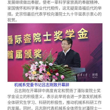
发展继续做出奉献，使老一辈科学家崇高的奉献精神、
家国情怀和科学事业代代相传，这无疑是造福后代的举
措。史宗恺最后代表学校向潘院士九十华诞表示衷心的
祝贺。
机械系党委书记吕志刚致开幕辞
吕志刚在开幕辞中高度肯定和赞扬了潘际銮院士奖
学金设立的积极意义，表示此举将会进一步激发机械系
全体研究生学习、科研的积极性，推动机械系科研工作
的发展。同时，吕志刚代表机械系全体师生对潘院士一