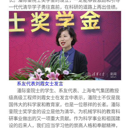
长。潘际銮院士奖学金的设立，一定能够会激励和引导
一代代清华学子勇往直前，在科研的道路上再出佳绩。
系友代表刘霞女士发言
潘际銮院士的学生、系友代表、上海电气集团教授
级高级工程师刘霞女士在发言中表示，潘院士不仅是我
国伟大的科学家和教育家，也是一位慈祥的长者。潘际
銮院士奖学金的设立是他为清华、为机械学科的教育科
研事业做出的又一项重大贡献。作为科学事业和祖国建
设的后来人，我们应当学习他的崇高人格和奉献精神，