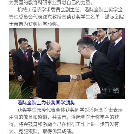
为我国的教育科研事业贡献自己的力量。
机械工程系学术委员会副主任、潘际銮院士奖学金
管理委员会代表都东教授宣读获奖学生名单，潘际銮院
士亲自为获奖同学颁奖。
潘际銮院士为获奖同学颁奖
获奖学生原璋代表全体获奖同学对潘际銮院士表示
由衷的敬意和感谢，并表示，潘际銮院士奖学金的获
得，将会鼓舞和激励自己在科研工作上进一步奋发有
为、克服艰险，取得优异成绩。