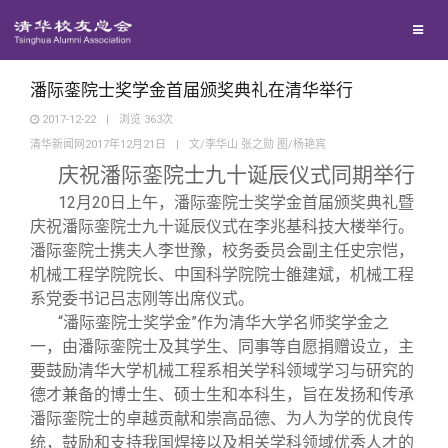
兴趣群体
捐赠方法
西南联大校友会
义工计划
潘际銮院士奖学金首届颁奖典礼在清华举行
2017-12-22
|
浏览
363
次
清华新闻网2017年12月21日
|
文/李华山 张之勋 图/杨艳宾
媒体平台
庆祝潘际銮院士九十诞辰仪式同期举行
12
月20日上午，潘际銮院士奖学金首届颁奖典礼暨
百年清华
《清华校友通讯》
庆祝潘际銮院士九十诞辰仪式在李兆基科技大楼举行。
潘际銮院士携夫人李世豫，校务委员会副主任史宗恺，
校友服务
《水木清华》
清华人物
机械工程学院院长、中国科学院院士雒建斌，机械工程
系党委书记吕志刚等出席仪式。
“潘际銮院士奖学金”作为清华大学名师奖学金之
校友总会
我要订阅
清华故事
终身学习
一，由潘际銮院士及其学生、同事等自愿捐赠设立，主
要鼓励清华大学机械工程系相关学科领域学习与研究的
关闭
新媒体平台
青春风采
信息化服务
总会简介
德才兼备的博士生、硕士生和本科生，旨在发扬和传承
潘际銮院士的卓越贡献和崇高品德、为人为学的优良传
统，鼓励和支持我国焊接以及相关学科领域优秀人才的