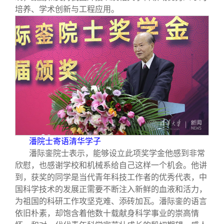
校友文苑
三创大赛
会长致辞
培养、学术创新与工程应用。
校友讲坛
实用信息
总会章程
校友视界
理事会名单
制度法规
联系我们
潘院士寄语清华学子
潘际銮院士表示，能够设立此项奖学金他感到非常
欣慰，也感谢学校和机械系给自己这样一个机会。他讲
到，获奖的同学是当代青年科技工作者的优秀代表，中
国科学技术的发展正需要不断注入新鲜的血液和活力，
为祖国的科研工作攻坚克难、添砖加瓦。潘际銮的语言
依旧朴素，却饱含着他数十载献身科学事业的崇高情