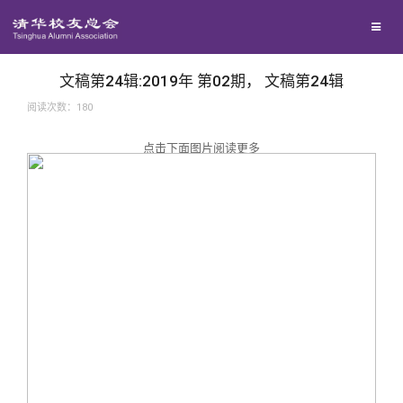
兴趣群体
捐赠方法
我要订阅
西南联大校友会
义工计划
新媒体平台
文稿第24辑:2019年 第02期， 文稿第24辑
阅读次数：
180
百年清华
点击下面图片阅读更多
校友服务
清华人物
校友总会
清华故事
终身学习
关闭
青春风采
信息化服务
总会简介
校友文苑
三创大赛
会长致辞