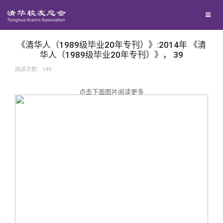
兴趣群体
捐赠方法
我要订阅
西南联大校友会
义工计划
新媒体平台
《清华人（1989级毕业20年专刊）》:2014年 《清
华人（1989级毕业20年专刊）》， 39
阅读次数：
149
百年清华
点击下面图片阅读更多
校友服务
清华人物
校友总会
清华故事
终身学习
关闭
青春风采
信息化服务
总会简介
校友文苑
三创大赛
会长致辞