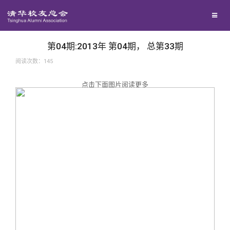
兴趣群体
捐赠方法
我要订阅
西南联大校友会
义工计划
新媒体平台
第04期:2013年 第04期， 总第33期
阅读次数：
145
百年清华
点击下面图片阅读更多
校友服务
清华人物
校友总会
清华故事
终身学习
关闭
青春风采
信息化服务
总会简介
校友文苑
三创大赛
会长致辞