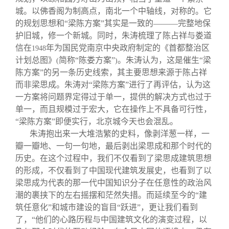
城。以佛香阁为制高点，南北一个中轴线，对称的。它
的规划思想和“梁陈方案”其实是一致的———完整地保
护旧城，修一个新城。同时，朱涛梳理了陈占祥与娄道
信在
年为国民党南京中央政府制定的《首都整治区
1948
计划总图》
简称“陈娄方案”
。朱涛认为，这是催生“梁
(
)
陈方案”的另一条历史线索，其主要思想来源于陈占祥
而非梁思成。朱涛对“梁陈方案”进行了再评估，认为这
一方案将问题界定得过于单一，提供的解决方式也过于
单一，而且规模过于宏大，它在操作上不具备可行性，
“梁陈方案”即便实行，北京城今天也会混乱。
朱涛抱出来一大堆浩繁的史料，像剥洋葱一样，一
瓣一瓣地、一句一句地，最后剥出梁思成和那个时代的
历史。在这个过程中，我们不仅看到了梁思成建筑思想
的形成，不仅看到了中国现代建筑发展史，也看到了以
梁思成为代表的那一代中国知识分子在任意性的政治风
潮的裹挟下的左右摇摆和茫然失措。而延续至今的“建
筑任意化”和城市建设的盲目“跃进”，更让我们看到
了，“他们的心路历程与中国建筑文化的演变过程，以