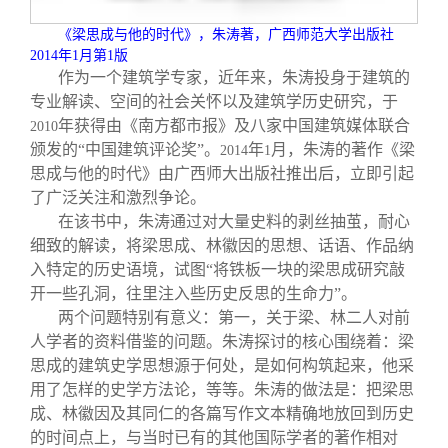
关闭
信息化服务
总会简介
《梁思成与他的时代》，朱涛著，广西师范大学出版社
2014
年
1
月第
1
版
三创大赛
会长致辞
作为一个建筑学专家，近年来，朱涛投身于建筑的
专业解读、空间的社会关怀以及建筑学历史研究，于
年获得由《南方都市报》及八家中国建筑媒体联合
2010
实用信息
总会章程
颁发的“中国建筑评论奖”。
年
月，朱涛的著作《梁
2014
1
思成与他的时代》由广西师大出版社推出后，立即引起
理事会名单
了广泛关注和激烈争论。
在该书中，朱涛通过对大量史料的剥丝抽茧，耐心
细致的解读，将梁思成、林徽因的思想、话语、作品纳
制度法规
入特定的历史语境，试图“将铁板一块的梁思成研究敲
开一些孔洞，往里注入些历史反思的生命力”。
联系我们
两个问题特别有意义：第一，关于梁、林二人对前
人学者的资料借鉴的问题。朱涛探讨的核心围绕着：梁
思成的建筑史学思想源于何处，是如何构筑起来，他采
用了怎样的史学方法论，等等。朱涛的做法是：把梁思
成、林徽因及其同仁的各篇写作文本精确地放回到历史
的时间点上，与当时已有的其他国际学者的著作相对