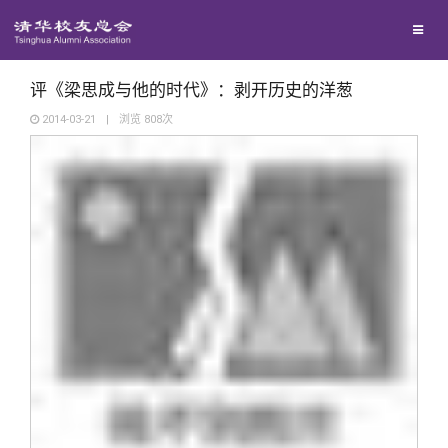
兴趣群体
捐赠方法
我要订阅
清华故事
西南联大校友会
义工计划
新媒体平台
青春风采
评《梁思成与他的时代》：剥开历史的洋葱
2014-03-21
|
浏览
808
次
校友文苑
校友讲坛
校友视界
校友服务
校友总会
终身学习