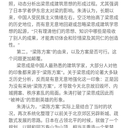
照，动态分析出梁思成建筑思想的形成过程。尤其强调
了日本学者伊东忠太对梁的影响。朱涛认为，长期以
来，中国人受民族主义情绪左右，空泛地抬高了梁思成
的历史地位，而有意无意地回避或忽略梁思成建筑学思
想的起源，“只有理清他们的思想、知识中哪些是吸收
了别人的成果，才能真切体会和珍惜梁及其同仁的创造
性。”
第二，“梁陈方案”的由来，以及方案是否可行。这
个问题更加颠覆。
梁思成是中国人最熟悉的建筑学家，大部分人对他
的印象都来源于“梁陈方案”。关于梁思成的论著大多缺
乏历史分析，反而是有意无意地强化这一印象：正是因
为没有采纳“梁陈方案”，才导致今天北京故旧毁坏、内
城拥塞、秩序紊乱的局面。朱涛打破了梁思成因此而
“被神话”的悲剧英雄的形象。
朱涛认为，“梁陈方案”实际上是结合了当时的状
况，再次系统化整理了以前关于北京郊区另辟新城、疏
散式发展的思路。日本在占领北平的时候，就做了一个
规划，以颐和园万寿山为山顶，相当于重造一个紫禁