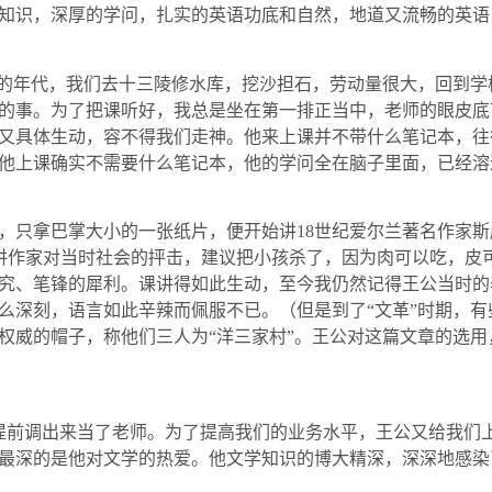
知识，深厚的学问，扎实的英语功底和自然，地道又流畅的英语
”的年代，我们去十三陵修水库，挖沙担石，劳动量很大，回到
的事。为了把课听好，我总是坐在第一排正当中，老师的眼皮底
又具体生动，容不得我们走神。他来上课并不带什么笔记本，往
他上课确实不需要什么笔记本，他的学问全在脑子里面，已经溶
，只拿巴掌大小的一张纸片，便开始讲
18
世纪爱尔兰著名作家斯
讲作家对当时社会的抨击，建议把小孩杀了，因为肉可以吃，皮
究、笔锋的犀利。课讲得如此生动，至今我仍然记得王公当时的
么深刻，语言如此辛辣而佩服不已。（但是到了“文革”时期，
权威的帽子，称他们三人为“洋三家村”。王公对这篇文章的选用
提前调出来当了老师。为了提高我们的业务水平，王公又给我们
最深的是他对文学的热爱。他文学知识的博大精深，深深地感染