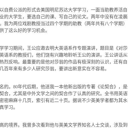
以自费公派的形式去美国明尼苏达大学学习，一面当助教养活自
业的大学生，要选自己的课、写自己的论文。两年中没有在凌晨
。我为两位戏剧教授当过四个学期的助教（两年共有八个学期）
供了这么好的学习机会。
学学习期间，王公应邀去明大英语系作专题演讲，题目是《对莎
英语系的教授们，他们饶有兴趣地聆听王公的演讲。王公讲话从
热烈反响。最重要的是他对莎翁的作品有极深刻的认识，还有自
几百年来有多少人研究莎翁，要讲出新意实在不容易。
名的。
80
年代后期，他送我一本他新出版的专著《论契合》，是
契合，尤其是中外文学之间的契合作了认真的研究。全书用英语
密密麻麻十几页，索引有近二十页。据说不少英美学者都为其水
真学习。
高的境界。我曾多次看到他与英美文学界知名人士交谈，涉及到