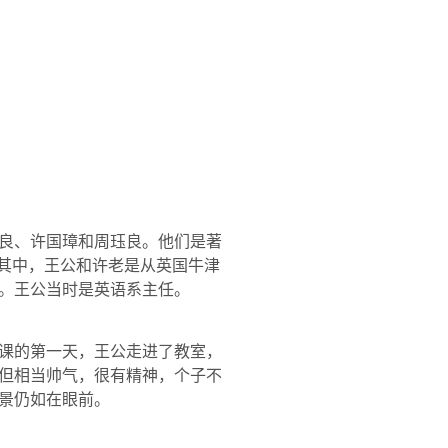
良、许国璋和周珏良。他们是著
，其中，王公和许老是从英国牛津
。王公当时是英语系主任。
课的第一天，王公走进了教室，
但相当帅气，很有精神，个子不
景仍如在眼前。