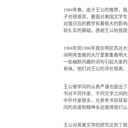
1984
年春，由于王公的推荐，我
子也很艰苦，要面对美国文学专
对我日后的教学有着极大的影响
较扎实的基础。感谢王公给我提
1984
年到
1986
年我在明尼苏达大
间明亮宽敞的大厅里聚集着明大
一些幽默风趣的词句引起大家的
有味。他们对王公的评价很高，
王公做学问的认真严谨也是出了
书对不同作家、不同文学之间的
中外作家很多，光参考书目就有
问的态度和精神永远值得我们认
王公对英美文学的研究达到了很