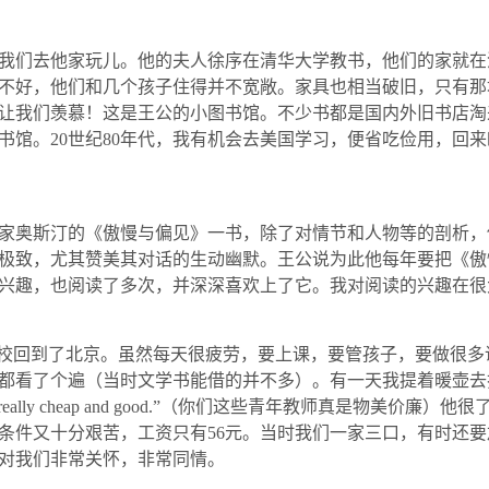
我们去他家玩儿。他的夫人徐序在清华大学教书，他们的家就在
不好，他们和几个孩子住得并不宽敞。家具也相当破旧，只有那
让我们羡慕！这是王公的小图书馆。不少书都是国内外旧书店淘
书馆。
20
世纪
80
年代，我有机会去美国学习，便省吃俭用，回来
家奥斯汀的《傲慢与偏见》一书，除了对情节和人物等的剖析，
极致，尤其赞美其对话的生动幽默。王公说为此他每年要把《傲
兴趣，也阅读了多次，并深深喜欢上了它。我对阅读的兴趣在很
干校回到了北京。虽然每天很疲劳，要上课，要管孩子，要做很
都看了个遍（当时文学书能借的并不多）。有一天我提着暖壶去
really cheap and good.
”（你们这些青年教师真是物美价廉）他很
条件又十分艰苦，工资只有
56
元。当时我们一家三口，有时还要
对我们非常关怀，非常同情。