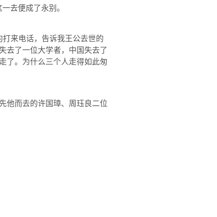
这一去便成了永别。
约打来电话，告诉我王公去世的
失去了一位大学者，中国失去了
走了。为什么三个人走得如此匆
先他而去的许国璋、周珏良二位