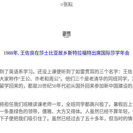
○张耘
1988
年
,
王佐良在莎士比亚故乡斯特拉福特出席国际莎学年会
到了英语系学习。还没上课便听到了如雷贯耳的三个名字：王佐
大家称作“王公、许老和周公”。他们三个是老清华的同班同学
留学回来的，都是
20
世纪
50
年代初从国外回来参加新中国建设的
将担任我们班精读课老师一年，全班同学都高兴极了。暑假后上
一条墨绿色的领带，儒雅、大方又得体。人虽然已经不算年轻，
下子便把我们吸引住了。虽然已经过去了五十多年，但当时的情