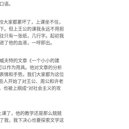
口语。
学校大家都累坏了，上课坐不住，
下。但上王公的课我永远不用担
往只有一张纸，几行字。起初我
进了他的血液，一呼即出。
威夫特的文章《一个小小的建
可以作为用具。他对文章的分析
表情和手势。我们大家都为这位
有些人开始了对王公、周公和许老
，也被上纲成“对社会主义的攻
上课了，他的教学还是那么兢兢
了我，我下决心也要探索文学这