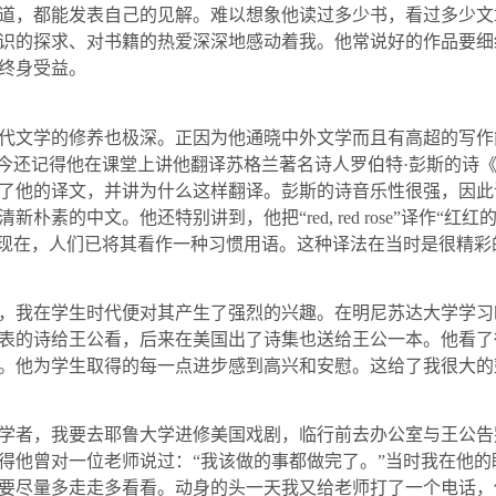
道，都能发表自己的见解。难以想象他读过多少书，看过多少文
识的探求、对书籍的热爱深深地感动着我。他常说好的作品要细
终身受益。
代文学的修养也极深。正因为他通晓中外文学而且有高超的写作
至今还记得他在课堂上讲他翻译苏格兰著名诗人罗伯特·彭斯的诗
了他的译文，并讲为什么这样翻译。彭斯的诗音乐性很强，因此
清新朴素的中文。他还特别讲到，他把“
red, red rose
”译作“红红
像现在，人们已将其看作一种习惯用语。这种译法在当时是很精彩
，我在学生时代便对其产生了强烈的兴趣。在明尼苏达大学学习
表的诗给王公看，后来在美国出了诗集也送给王公一本。他看了
。他为学生取得的每一点进步感到高兴和安慰。这给了我很大的
学者，我要去耶鲁大学进修美国戏剧，临行前去办公室与王公告
得他曾对一位老师说过：“我该做的事都做完了。”当时我在他
要尽量多走走多看看。动身的头一天我又给老师打了一个电话，