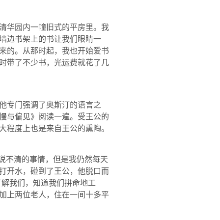
清华园内一幢旧式的平房里。我
墙边书架上的书让我们眼睛一
来的。从那时起，我也开始爱书
时带了不少书，光运费就花了几
他专门强调了奥斯汀的语言之
慢与偏见》阅读一遍。受王公的
大程度上也是来自王公的熏陶。
多说不清的事情，但是我仍然每天
打开水，碰到了王公，他脱口而
了解我们，知道我们拼命地工
加上两位老人，住在一间十多平