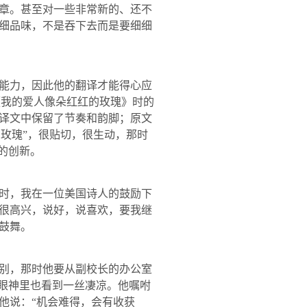
章。甚至对一些非常新的、还不
细品味，不是吞下去而是要细细
能力，因此他的翻译才能得心应
《我的爱人像朵红红的玫瑰》时的
译文中保留了节奏和韵脚；原文
的玫瑰”，很贴切，很生动，那时
的创新。
时，我在一位美国诗人的鼓励下
很高兴，说好，说喜欢，要我继
鼓舞。
别，那时他要从副校长的办公室
的眼神里也看到一丝凄凉。他嘱咐
他说：“机会难得，会有收获