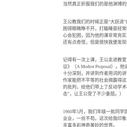
当然真正折服我们的是他渊博的
王公教我们的时候正是“大跃进
困得眼睛睁不开，打瞌睡是经常
心会犯困，因为他的课非常充实
还有点奇怪，但是很快我便发现
记得有一次上课，王公走进教室
议》（
A Modest Proposal
）。他
十分深刻，并讲到作者用词的讲
作家能把不平等的社会揭露得这
的批判，给他们带上了反动学术
击”，让王公受了不少委屈。）
1960
年
5
月，我们年级一批同学
业业，一丝不苟。这次给我印象
丰富多彩神奇美妙的世界。