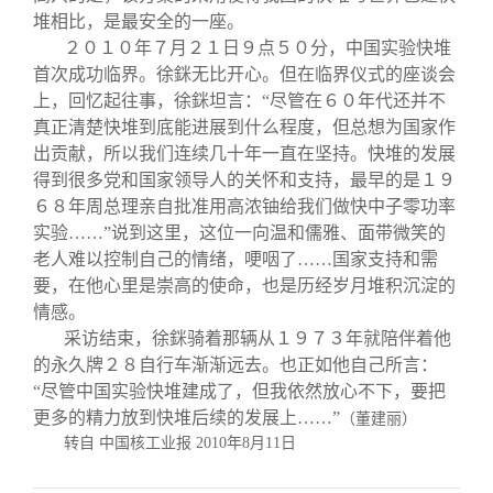
堆相比，是最安全的一座。
２０１０年７月２１日９点５０分，中国实验快堆
首次成功临界。徐銤无比开心。但在临界仪式的座谈会
上，回忆起往事，徐銤坦言：“尽管在６０年代还并不
真正清楚快堆到底能进展到什么程度，但总想为国家作
出贡献，所以我们连续几十年一直在坚持。快堆的发展
得到很多党和国家领导人的关怀和支持，最早的是１９
６８年周总理亲自批准用高浓铀给我们做快中子零功率
实验……”说到这里，这位一向温和儒雅、面带微笑的
老人难以控制自己的情绪，哽咽了……国家支持和需
要，在他心里是崇高的使命，也是历经岁月堆积沉淀的
情感。
采访结束，徐銤骑着那辆从１９７３年就陪伴着他
的永久牌２８自行车渐渐远去。也正如他自己所言：
“尽管中国实验快堆建成了，但我依然放心不下，要把
更多的精力放到快堆后续的发展上……”
（董建丽）
转自 中国核工业报
2010
年
8
月
11
日