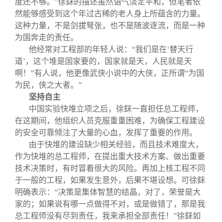
度还不够。”徐銤的描述虽然语气淡定平和，但笔者依
然能够感受到这个年过古稀的老人身上所蕴含的力量。
这种力量，不是剑拔弩张，也不是随波逐流，而是一种
为国奔走的责任。
他经常对工程部的年轻人说：“我们是在‘替天行
道’，这个堆是国家要的，国家就是天，人民就是天
啊！”有人说，他更像武侠小说中的大侠，正所谓“为国
为民，侠之大者。”
坚持自主
中国实验快堆立项之后，徐銤一直担任总工程师，
在这期间，他组织人员克服重重困难，为确保工程建设
的安全可靠倾注了大量的心血，发挥了重要的作用。
由于快堆的建设缺少相关经验，而且技术难度大，
作为快堆的总工程师，在提出重大技术方案、做出重要
技术决策时，有时冒着很大的风险。再加上核工程不同
于一般的工程，如果发生意外，后果不堪设想。可徐銤
明确表示：“决策是集体智慧的结晶，对了，荣誉是大
家的；如果说有哪一点做得不对，或是做错了，那是我
总工程师没有尽到责任，我来承担全部责任！”徐銤如