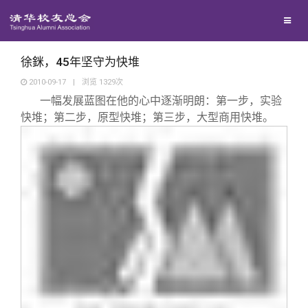
兴趣群体
捐赠方法
我要订阅
清华故事
西南联大校友会
义工计划
新媒体平台
青春风采
徐銤，45年坚守为快堆
2010-09-17
|
浏览
1329
次
一幅发展蓝图在他的心中逐渐明朗：第一步，实验
校友文苑
快堆；第二步，原型快堆；第三步，大型商用快堆。
校友讲坛
校友视界
校友服务
校友总会
终身学习