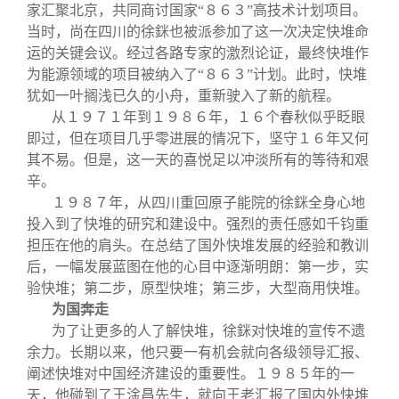
家汇聚北京，共同商讨国家“８６３”高技术计划项目。
当时，尚在四川的徐銤也被派参加了这一次决定快堆命
运的关键会议。经过各路专家的激烈论证，最终快堆作
为能源领域的项目被纳入了“８６３”计划。此时，快堆
犹如一叶搁浅已久的小舟，重新驶入了新的航程。
从１９７１年到１９８６年，１６个春秋似乎眨眼
即过，但在项目几乎零进展的情况下，坚守１６年又何
其不易。但是，这一天的喜悦足以冲淡所有的等待和艰
辛。
１９８７年，从四川重回原子能院的徐銤全身心地
投入到了快堆的研究和建设中。强烈的责任感如千钧重
担压在他的肩头。在总结了国外快堆发展的经验和教训
后，一幅发展蓝图在他的心目中逐渐明朗：第一步，实
验快堆；第二步，原型快堆；第三步，大型商用快堆。
为国奔走
为了让更多的人了解快堆，徐銤对快堆的宣传不遗
余力。长期以来，他只要一有机会就向各级领导汇报、
阐述快堆对中国经济建设的重要性。１９８５年的一
天，他碰到了王淦昌先生，就向王老汇报了国内外快堆