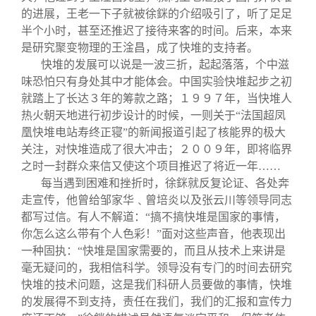
的进展，王老一下子就被徐銤的介绍吸引了，听了足足
半个小时，甚至还推迟了接待来客的时间。后来，本来
是研究聚变物理的王淦昌，成了快堆的支持者。
快堆的发展可以说是一波三折，起起落落，个中滋
味恐怕只有身处其中才能体会。中国实验快堆起步之初
就踏上了长达３年的筹款之路；１９９７年，当快堆人
热火朝天地进行初步设计的时候，一则关于“法国超凤
凰快堆电站寿终正寝”的新闻报道引起了核能界的极大
关注，对快堆造成了很大冲击；２００９年，即将临界
之时一封群众来信又使这个项目推迟了将近一年……
每当遇到困难和挫折时，徐銤就反复论证、各处奔
走宣传，他曾给邹家华﹑曾培炎以及张云川等领导同志
都写过信。有人不解道：“搞不搞快堆是国家的事情，
你怎么这么带有个人色彩！”面对这些声音，他表现出
一种固执：“快堆是国家需要的，而且从技术上来讲是
毫无疑问的，我相信科学。领导没有专门的时间去研究
快堆的技术问题，这是我们科研人员要做的事情，快堆
的发展得不到支持，责任在我们，我们的汇报和宣传力