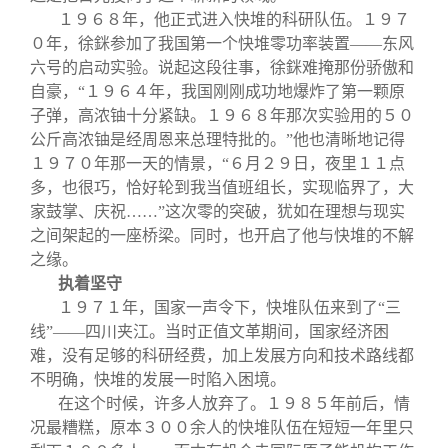
１９６８年，他正式进入快堆的科研队伍。１９７
０年，徐銤参加了我国第一个快堆零功率装置——东风
六号的启动实验。说起这段往事，徐銤难掩那份骄傲和
自豪，“１９６４年，我国刚刚成功地爆炸了第一颗原
子弹，高浓铀十分紧缺。１９６８年那次实验用的５０
公斤高浓铀是经周恩来总理特批的。”他也清晰地记得
１９７０年那一天的情景，“６月２９日，夜里１１点
多，也很巧，恰好轮到我当值班组长，实现临界了，大
家鼓掌、庆祝……”这次零的突破，犹如在理想与现实
之间架起的一座桥梁。同时，也开启了他与快堆的不解
之缘。
执着坚守
１９７１年，国家一声令下，快堆队伍来到了“三
线”——四川夹江。当时正值文革期间，国家经济困
难，没有足够的科研经费，加上发展方向和技术路线都
不明确，快堆的发展一时陷入困境。
在这个时候，许多人放弃了。１９８５年前后，情
况最糟糕，原本３００余人的快堆队伍在短短一年里只