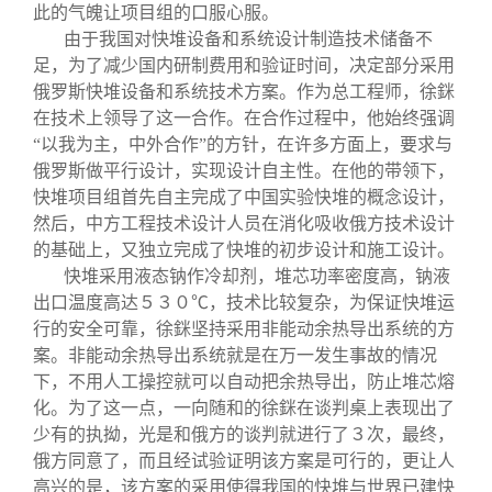
此的气魄让项目组的口服心服。
由于我国对快堆设备和系统设计制造技术储备不
足，为了减少国内研制费用和验证时间，决定部分采用
俄罗斯快堆设备和系统技术方案。作为总工程师，徐銤
在技术上领导了这一合作。在合作过程中，他始终强调
“以我为主，中外合作”的方针，在许多方面上，要求与
俄罗斯做平行设计，实现设计自主性。在他的带领下，
快堆项目组首先自主完成了中国实验快堆的概念设计，
然后，中方工程技术设计人员在消化吸收俄方技术设计
的基础上，又独立完成了快堆的初步设计和施工设计。
快堆采用液态钠作冷却剂，堆芯功率密度高，钠液
出口温度高达５３０℃，技术比较复杂，为保证快堆运
行的安全可靠，徐銤坚持采用非能动余热导出系统的方
案。非能动余热导出系统就是在万一发生事故的情况
下，不用人工操控就可以自动把余热导出，防止堆芯熔
化。为了这一点，一向随和的徐銤在谈判桌上表现出了
少有的执拗，光是和俄方的谈判就进行了３次，最终，
俄方同意了，而且经试验证明该方案是可行的，更让人
高兴的是，该方案的采用使得我国的快堆与世界已建快