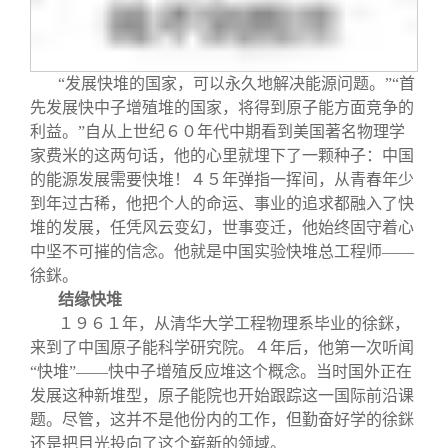
关闭
信息化服务
总会简介
三创大赛
会长致辞
“发展快堆的国家，可以永久地解决能源问题。”“首
先发展快中子增殖堆的国家，将得到原子能方面竞争的
实用信息
总会章程
利益。”自从上世纪６０年代中期看到美国著名物理学
家费米的这两句话，他的心里就埋下了一颗种子：中国
的能源发展需要快堆！４５年弹指一挥间，从青春年少
理事会名单
到年过古稀，他把个人的命运、事业的追求都融入了快
堆的发展，任凭风云变幻，世事变迁，他始终固守着心
制度法规
中坚不可摧的信念。他就是中国实验快堆总工程师——
徐銤。
结缘快堆
联系我们
１９６１年，从清华大学工程物理系毕业的徐銤，
来到了中国原子能科学研究院。４年后，他第一次听闻
“快堆”——快中子增殖反应堆这个概念。当时国外正在
发展这种新堆型，原子能院也开始跟踪这一国际前沿课
题。尽管，这并不是他份内的工作，但勤奋好学的徐銤
还是把目光投向了这个崭新的领域。