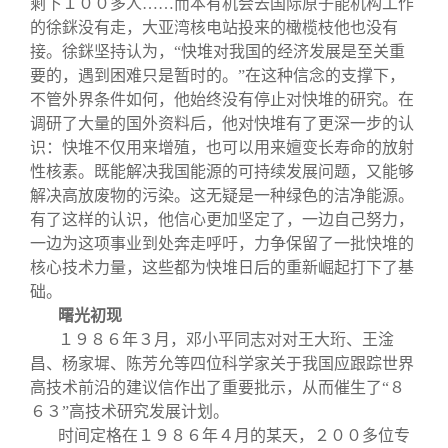
剩下１００多人……而本有机会去国际原子能机构工作
的徐銤没有走，大亚湾核电站投来的橄榄枝他也没有
接。徐銤坚持认为，“快堆对我国的经济发展是至关重
要的，遇到困难只是暂时的。”在这种信念的支撑下，
不管外界条件如何，他始终没有停止对快堆的研究。在
调研了大量的国外资料后，他对快堆有了更深一步的认
识：快堆不仅用来增殖，也可以用来嬗变长寿命的放射
性核素。既能解决我国能源的可持续发展问题，又能够
解决高放废物的污染。这无疑是一种绿色的洁净能源。
有了这样的认识，他信心更加坚定了，一边自己努力，
一边为这项事业到处奔走呼吁，力争保留了一批快堆的
核心技术力量，这些都为快堆日后的重新崛起打下了基
础。
曙光初现
１９８６年３月，邓小平同志对对王大珩、王淦
昌、杨家墀、陈芳允等四位科学家关于我国应跟踪世界
高技术前沿的建议信作出了重要批示，从而催生了“８
６３”高技术研究发展计划。
时间定格在１９８６年４月的某天，２００多位专