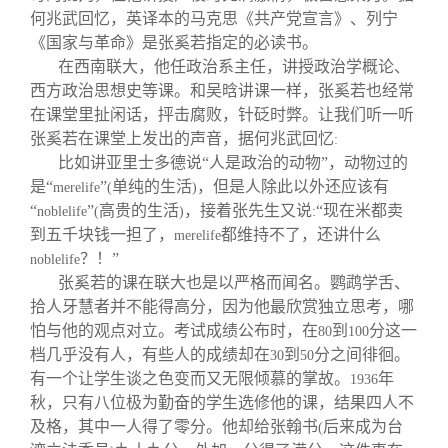
何兆武回忆，英译本的马克思《共产党宣言》、列宁
《国家与革命》是张奚若指定的必读书。
在西南联大，他任政治系主任，讲授政治学概论、
西方政治思想史等课。和吴晗讲课一样，张奚若也经常
在课堂里扯闲话，抨击腐败，针砭时弊。让我们听一听
张奚若在课堂上发出的声音，据何兆武回忆
:
比如讲亚里士多德说“人是政治的动物”，动物过的
是“
”
单纯的生活
，但是人除此以外还应该有
merelife
(
)
“
”
高贵的生活
，接着张先生又说
“现在米都卖
noblelife
(
)
:
到五千块钱一担了，
都维持不了，还讲什么
merelife
？！”
noblelife
张奚若的课在联大也是以严格而闻名。鹦鹉学舌、
拾人牙慧者并不能得高分，因为他最欣赏独立思考，哪
怕与他的观点对立。考试成绩公布时，在
到
分这一
80
100
档几乎没有人，有些人的成绩却在
到
分之间徘徊。
30
50
有一个让学生谈之色变而又无限倾慕的掌故。
年
1936
秋，只有八位极为勤奋的学生选修他的课，结果四人不
及格，其中一人得了零分。他却给张翰书
后来成为台
(