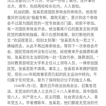
湾立法委员
九十九分，外加一分得了满分。这件事在
)
北大、清华，包括两校校长在内，人人皆知。
抗战初期，张奚若是国民参政会的参政员。他发现
重庆的当权派“独裁专断、腐败无能”，意识到这个参政
会不过是为国民党的一党专政装点门面，就拒不参加。
有一次国民参政会开会，他当着蒋介石的面发言批评国
民党的腐败和独裁，蒋介石感到难堪，就打断他的发
言
“欢迎提意见，但别太刻薄！”张奚若先生一怒之下，
:
拂袖而去，从此不再出席参政会。等到下一次参政会开
会，国民党政府并没有忘记他，给他寄来开会路费和通
知，张奚若先生当即回电一封
“无政可参，路费退回。”
:
当时教育部规定大学系主任以上领导人员，一律参加国
民党。张奚若拒不填表。事实上，张奚若本来拥护国民
党，但在
年皖南事变而引起的民主运动中转向。不
1941
归属于任何党派，是为了保持知识分子的独立人格。
1946
年
月
日
，重庆召开政治协商会议，召集各党
1
1
派、无党派的代表人士总共三十八人来参加，其中国民
党八人，共产党七人，民主同盟、社会贤达各九人、青
年党五人。学者傅斯年、张奚若，他们都是无党派的代