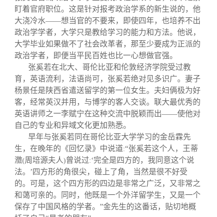
盯着官府职位。这是针对报考政治学系的新生说的，他
大浇冷水——想当官的不要来，即使四年，也培养不出
政治学学者，大学只是教给学习的能力和方法。他说，
大学毕业如果做不了社会改革者，那至少要成为正派的
政治学者，即便当平民百姓也比一心想做官强。
张奚若在北大、哥伦比亚和伦敦经济学院受过教
育，英语流利，法语尚可，张奚若绝对见多识广。妻子
杨景任是陕西省遣送留学的第一位女生。夫妇俩极为好
客，经常英汉并用，与博学的客人交谈。联大最优秀的
英语讲师之一李赋宁在这种交流中脱颖而出——使他对
自己的专业和异域文化更加熟悉。
早年与张奚若同在哥伦比亚大学学习的金岳霖先
生，在晚年的《回忆录》中说道
“张奚若这个人，王蒂
:
瀓
周培源夫人
曾说过
‘完全是四方的，我同意这个说
(
)
:
法。’四方形的角很尖，碰上了角，当然是很不好受
的。可是，这个四方形的四边是非常之广泛，又非常之
和蔼可亲的。同时，他既是一个外洋留学生，又是一个
保存了中国风格的学者。”金先生的这番话，贴切地概