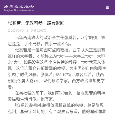
兴趣群体
捐赠方法
我要订阅
清华故事
西南联大校友会
义工计划
新媒体平台
青春风采
张奚若：无政可参，路费退回
2009-09-04
|
浏览
2099
次
当年西南联大的政治系主任张奚若，八字胡须，衣
校友文苑
冠楚楚，手不离杖，做事一丝不苟。
张奚若是一位可圈可点的教授，西南联大正是拥有
校友讲坛
这样的大学者，才能称之为“大”——大学之“大”，大师
之“大”。如果没有这些个性独特的教授，“大”就无从体
现。这位连蒋介石都敢骂的教授，为中国的自由和民主
校友视界
引领了时代风骚。张奚若
，原名熙若，陕西
(1889-1973)
朝邑
今属大荔
人，现代政治学家，西方政治思想史学
(
)
校友服务
者。
在易社强的笔下，我们可以看到一幅张奚若的精神
素描和生活肖像。他写道
:
校友总会
终身学习
张
奚若
堪称礼貌得体沉稳谨慎的楷模，总是隐忍
(
)
克制，总是字斟句酌。有个观察者写道，他的嘴就像北