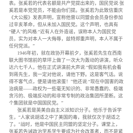
表。张奚若的代表名额是共产党提出来的，国民党说
张
:
奚若是本党党员，不能由你们提。张奚若为此致信重庆
《大公报》发表声明，宣称他曾以同盟会会员身份参加
过辛亥革命，但从未加入国民党。这个声明，也具有
“硬人”的风格
“近有人在外造谣，误称本人为国民党
:
员，实为对本人一大侮辱，兹特郑重声明，本人不属于
任何党派。”
1946
年初，就在政协开幕前夕，张奚若先生在西南
联大图书馆前的草坪上做了一次大为轰动的讲演，听众
达六七千人，他在正式讲演前大声说
“假如我有机会看
:
到蒋先生，我一定对他说，请他下野。这是客气话。说
得不客气点，便是请他滚蛋！”他还说
“现在中国害的政
:
治病是——政权为一些毫无知识的、非常愚蠢的、极端
贪污的、极端反动的和非常专制的政治集团所垄断。这
个集团就是中国国民党。”
张奚若是英美自由主义派知识分子。他乐于告诉学
生，“人家说胡适之中了美国的毒，我就仅次于胡适之
了。”战时，他是中国民主同盟的坚定分子。课堂上，
张奚若告诫政治学系学生要成为社会改革者，而不是紧