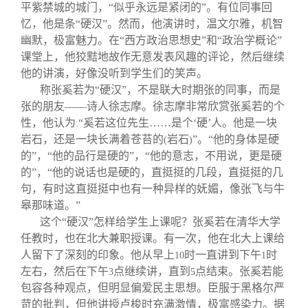
关闭
信息化服务
总会简介
平紫禁城的城门，“似乎永远是紧闭的”。有位同事回
忆，他是条“硬汉”。然而，他演讲时，温文尔雅，机智
幽默，极富魅力。在“西方政治思想史”和“政治学概论”
三创大赛
会长致辞
课堂上，他狡黠地故作无意发表风趣的评论，然后继续
他的讲演，好像没听到学生们的笑声。
实用信息
总会章程
称张奚若为“硬汉”，不是联大时期张的同事，而是
张的朋友——诗人徐志摩。徐志摩非常欣赏张奚若的个
性，他认为
“奚若这位先生……是个‘硬’人。他是一块
:
理事会名单
岩石，还是一块长满着苍苔的
岩石
”。“他的身体是硬
(
)
的”，“他的品行是硬的”，“他的意志，不用说，更是硬
制度法规
的”，“他的说话也是硬的，直挺挺的几段，直挺挺的几
句，有时这直挺挺中也有一种异样的妩媚，像张飞与牛
皋那味道。”
联系我们
这个“硬汉”怎样给学生上课呢？张奚若在清华大学
任教时，也在北大兼职授课。有一次，他在北大上课给
人留下了深刻的印象。他从早上
时一直讲到下午
时
10
1
左右，然后在下午
点继续讲，直到
点结束。张奚若能
3
5
包容各种观点，但明显偏爱民主思想。臣服于黑格尔严
苛的批判，但他讲授卢梭时充满激情，极富感染力。据