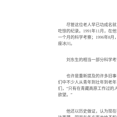
尽管这位老人早已功成名就
吃惊的纪录。
1991
年
11
月，在他
一个月的科学考察；
1996
年
8
月
座冰川。
刘东生的相当一部分科学考
也许是重新提及的许多旧事
们中不少人从青年到壮年到老年
们，“只有在青藏高原工作过的
欲望。”
他还以历史做证，认为现在