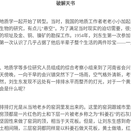
破解天书
地质学一起开始了转型。当时，我国的地质工作者老老小小加起
生物的研究，有点儿“悬空”。为了满足当时现实的迫切需要，
的坝址及金、铜、镍矿的勘探工作。
1954
年，刘东生第一次参加
第一次认识了几乎占据了他后半辈子整个生活的两件珍宝——一
、地质学等多位研究人员组成的综合考察小组来到了河南省会兴
天傍晚，一向干旱的会兴镇突然下了一场雨，空气格外清新，考
然，刘生东发现不远处有一排排水平而整齐的灯光，对于一个黄
会是什么呢？
排排灯光是从当地老乡的窑洞里发出来的。这里的窑洞跟城市里
房顶都是一片红色的土和下层一片被老乡称之为“料姜石”的石
坚固性来做了窑洞的顶，相当于天花板。但是，让刘东生感到奇
土相间隔，三层窑洞都同样是以料姜石做天花板，黄土做墙，红