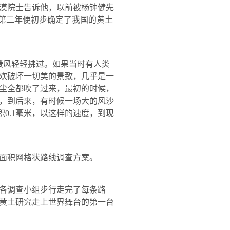
漠院士告诉他，以前被杨钟健先
，第二年便初步确定了我国的黄土
暖风轻轻拂过。如果当时有人类
欢破坏一切美的景致，几乎是一
尘全都吹了过来，最初的时候，
，到后来，有时候一场大的风沙
积
0.1
毫米，以这样的速度，到现
面积网格状路线调查方案。
各调查小组步行走完了每条路
黄土研究走上世界舞台的第一台