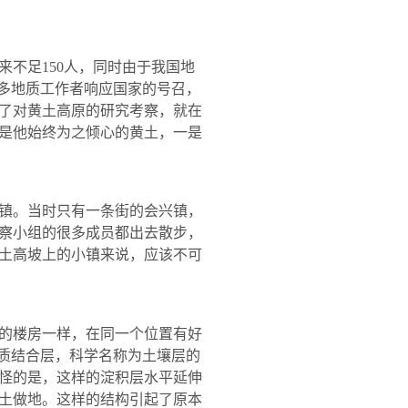
来不足
150
人，同时由于我国地
很多地质工作者响应国家的号召，
了对黄土高原的研究考察，就在
是他始终为之倾心的黄土，一是
镇。当时只有一条街的会兴镇，
察小组的很多成员都出去散步，
土高坡上的小镇来说，应该不可
的楼房一样，在同一个位置有好
灰质结合层，科学名称为土壤层的
怪的是，这样的淀积层水平延伸
土做地。这样的结构引起了原本