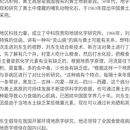
纪沉积物，黄土高原是我国独有的黄土地貌景观。
50
年代，地学
现和研究了黄土中埋藏的哺乳动物化石，于
1963
年提出中国黄土
采用。
地区科技力量，成立了中科院贵阳地球化学研究所。
1966
年，刘
特殊的信函，讲有一种叫“克山病”的病与黄土可能有关系，想特
次走进刘东生的视野，刘东生结合新技术、新方法对黄土进行了
，先了解有几个井，村里人吃什么粮食，然后打水化验，把粮食
析主要是抓化学元素有没有缺乏的，根据地质学原理，河流是往
积、是富集。多的会中毒，少也会有缺乏症。”根据这样一个地
与非病区进行了对比分析研究。“这种病有个特点，每隔十来年
一条带状，黑龙江—吉林—内蒙—陕北—四川—西藏，这个病分
为黄土高原的可持续发展不断提供科学的依据，也可通过黄土的
种能导致心力衰竭的心肌病，已困扰中国医学界几十年。刘东生
因是由于当地水土缺乏某些微量元素，现在可以通过补充硒和其
东生倡导在我国开展环境地质学研究，他还领导了全国食管癌病
地质学很快在国内兴起。