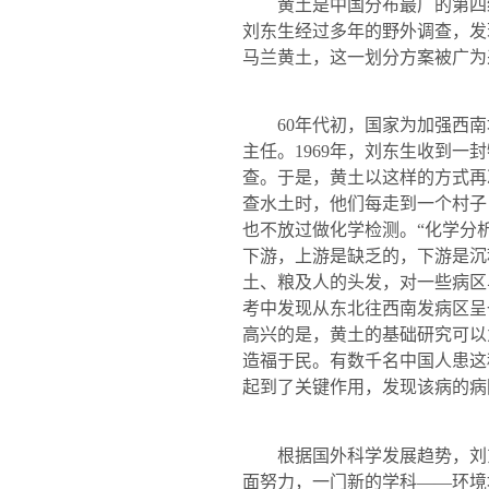
黄土是中国分布最广的第四
刘东生经过多年的野外调查，发
马兰黄土，这一划分方案被广为
60
年代初，国家为加强西南
主任。
1969
年，刘东生收到一封
查。于是，黄土以这样的方式再
查水土时，他们每走到一个村子
也不放过做化学检测。“化学分
下游，上游是缺乏的，下游是沉
土、粮及人的头发，对一些病区
考中发现从东北往西南发病区呈
高兴的是，黄土的基础研究可以
造福于民。有数千名中国人患这
起到了关键作用，发现该病的病
根据国外科学发展趋势，刘
面努力，一门新的学科——环境