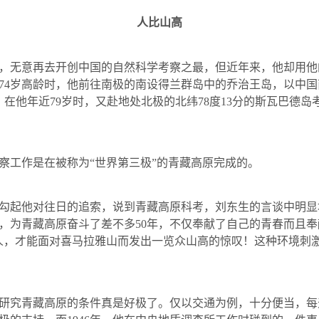
人比山高
，无意再去开创中国的自然科学考察之最，但近年来，他却用他
74
岁高龄时，他前往南极的南设得兰群岛中的乔治王岛，以中国
，在他年近
79
岁时，又赴地处北极的北纬
78
度
13
分的斯瓦巴德岛
察工作是在被称为“世界第三极”的青藏高原完成的。
勾起他对往日的追索，说到青藏高原科考，刘东生的言谈中明显
，为青藏高原奋斗了差不多
50
年，不仅奉献了自己的青春而且奉
人，才能面对喜马拉雅山而发出一览众山高的惊叹！这种环境刺
研究青藏高原的条件真是好极了。仅以交通为例，十分便当，每