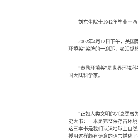
刘东生院士
1942
年毕业于西
2002
年
4
月
12
日下午，美国
环境奖”奖牌的一刹那，老泪纵横
“泰勒环境奖”是世界环境
国大陆科学家。
“正如人类文明的兴衰更替
史大书：一本是完整保存古环境
这三本书是我们认识地球上自然
授用这样颇有诗意的语言描述了