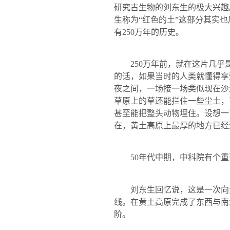
研究古生物的刘东生的极大兴趣
生称为“红色的土”这部分其实
有
250
万年的历史。
250
万年前，就在这片几乎
的话，如果当时的人类就懂得享
夜之间，一场接一场类似现在沙
草原上的草还能拦住一些尘土，
甚至能把整头动物埋住。设想一
在，黄土高原上最厚的地方已经
50
年代中期，中科院有个重
刘东生回忆说，这是一次向
线。在黄土高原完成了东西与南
阶。