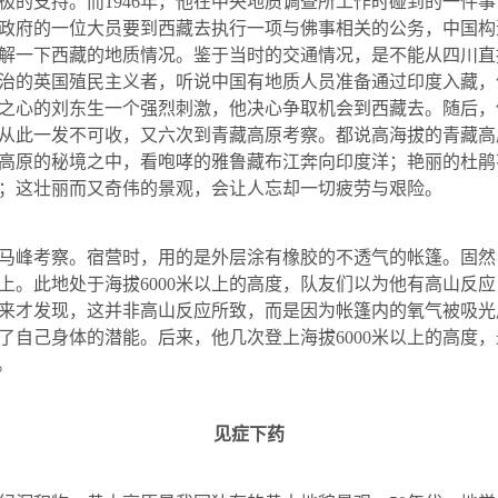
极的支持。而
1946
年，他在中央地质调查所工作时碰到的一件事
政府的一位大员要到西藏去执行一项与佛事相关的公务，中国构
解一下西藏的地质情况。鉴于当时的交通情况，是不能从四川直
治的英国殖民主义者，听说中国有地质人员准备通过印度入藏，
之心的刘东生一个强烈刺激，他决心争取机会到西藏去。随后，
从此一发不可收，又六次到青藏高原考察。都说高海拔的青藏高
高原的秘境之中，看咆哮的雅鲁藏布江奔向印度洋；艳丽的杜鹃
；这壮丽而又奇伟的景观，会让人忘却一切疲劳与艰险。
马峰考察。宿营时，用的是外层涂有橡胶的不透气的帐篷。固然
上。此地处于海拔
6000
米以上的高度，队友们以为他有高山反应
来才发现，这并非高山反应所致，而是因为帐篷内的氧气被吸光
了自己身体的潜能。后来，他几次登上海拔
6000
米以上的高度，
。
见症下药