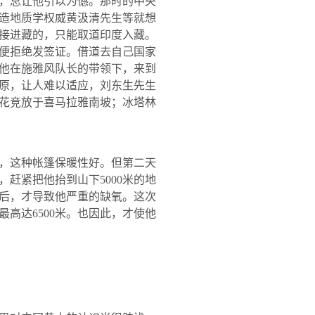
，总让他引以为憾。那时的中央
造地质学权威黄汲清先生等就想
接进藏的，只能取道印度入藏。
便拒绝发签证。借道去自己国家
他在施雅风队长的带领下，来到
原，让人难以适应，刘东生先生
花竞放于喜马拉雅南坡；冰塔林
，这种帐篷保暖性好。但第二天
，赶紧把他抬到山下
5000
米的地
后，才导致他严重的缺氧。这次
最高达
6500
米。也因此，才使他