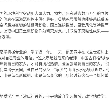
国的环境科学家动用大量人力、物力，研究过去数百万年的气候
的信息在深海沉积物中保存最好；极地冰层虽然也能够系统反映
空间最为密切的陆相沉积物，因其连续性差、易受风化等特性而
，选取中国黄土沉积物作为研究对象，并取得了突破性成果——
新方法。
是学机械专业的，学了近一年。一天，他无意中在《益世报》上
他对自己专业的定位。“这文章是我后来的老师、中国古脊椎动
热爱自己的家乡，才能有抗战热情，爱国就是爱自己的家乡。”
便是出于爱国，爱自己的家乡，“家乡的山山水水必须认识它，
，山是怎么形成的，水是怎么变化的。年轻时就这么一个挺简单
地质学产生了浓厚的兴趣，于是他放弃学习机械，改学地质学。