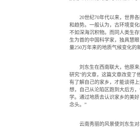
20
世纪
70
年代以来，世界各
和趋势。一般认为，古环境变化
不如深海沉积物。而同人类生存
生为首的中国科学家，独具慧眼
量
250
万年来的地质气候变化的
刘东生在西南联大，他原来
研究”的文章，这篇文章改变了
有了解自己的家乡，才能谈得上
想，自己从沦陷区跑到大后方，
学。通过地质去认识家乡的美好
念头。”
云南秀丽的风景使刘东生对