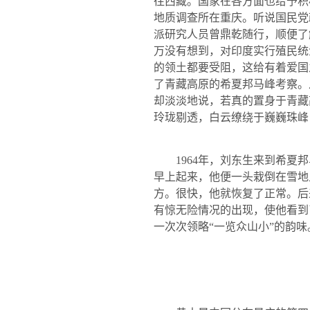
往西藏。国家在各方面也给予积
地质调查所在重庆。听说国民党
派研究人员曾鼎乾随行，顺便了
万没有想到，对印度实行殖民统
的领土都要受阻，这给有着爱国
了青藏高原的希夏邦马峰考察。
却淡淡地说，若真的置身于青藏
玲珑剔透，白云缭绕于巍巍珠峰
1964
年，刘东生来到希夏邦
早上起来，他便一头栽倒在雪地
方。很快，他就恢复了正常。后
有惊无险情况的出现，使他看到
一次次领略“一览众山小”的韵味