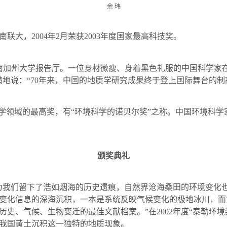
余
玮
南联大，
2004
年
2
月荣获
2003
年度国家最高科技奖。
南加州大学报告厅。一位身材微瘦、身着黑色礼服的中国科学家在
地说：“
70
年来，中国的地质学研究成果终于登上国际舞台的制
科学领域的最高奖，有“环境科学的诺贝尔奖”之称。中国环境科
颁奖典礼
为我们留下了浩如烟海的历史遗痕，自然界沧海桑田的环境变化
变化信息的深海沉积，一本是系统反映气候变化的极地冰川，而
历史、气候、生物变迁的最佳文献档案。”在
2002
年度“泰勒环境
我国黄土沉积这一独特的地质现象。