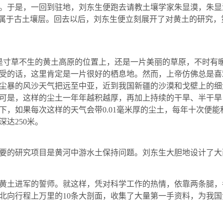
。于是，一回到驻地，刘东生便跑去请教土壤学家朱显漠，朱显
也属于古土壤层。回去以后，刘东生便立刻展开了对黄土的研究
是寸草不生的黄土高原的位置上，还是一片美丽的草原，不时有
受的话，这里肯定是一片很好的栖息地。然而，上帝仿佛总是喜
尘暴的风沙天气把远至中亚，近到我国新疆的沙漠和戈壁上的细
可是，这样的尘土一年年越积越厚，再加上持续的干旱、半干旱
下，如果每次这样的天气会带
0
.01
毫米厚的尘土，每年十次便能
深达
250
米。
要的研究项目是黄河中游水土保持问题。刘东生大胆地设计了大
黄土进军的誓师。就这样，凭对科学工作的热情，依靠两条腿，
北向行程上万里的
10
条大剖面，收集了大量第一手资料，为我国