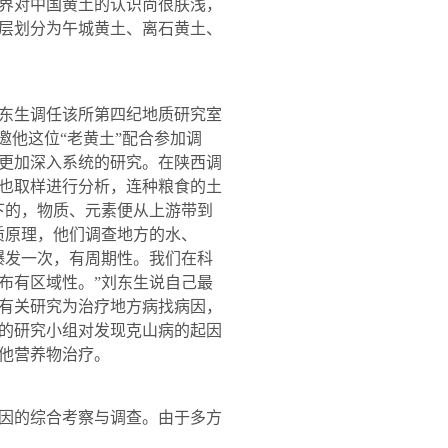
界对中国黄土的认识尚很肤浅，
层划分为午城黄土、离石黄土、
东生调任该所第四纪地质研究室
邀他这位“老黄土”配合参加调
更加深入系统的研究。在陕西调
也取样进行分析，连种粮食的土
下的，物质、元素便从上游带到
质原理，他们调查地方的水、
爆发一次，有周期性。我们在科
布有区域性。”刘东生说自己最
有关研究为治疗地方病找病因，
的研究小组对发现克山病的起因
他营养物治疗。
因的综合考察与调查。由于多方