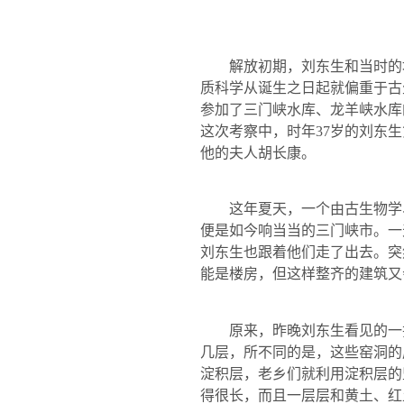
解放初期，刘东生和当时的
质科学从诞生之日起就偏重于古
参加了三门峡水库、龙羊峡水库
这次考察中，时年
37
岁的刘东生
他的夫人胡长康。
这年夏天，一个由古生物学
便是如今响当当的三门峡市。一
刘东生也跟着他们走了出去。突
能是楼房，但这样整齐的建筑又
原来，昨晚刘东生看见的一
几层，所不同的是，这些窑洞的
淀积层，老乡们就利用淀积层的
得很长，而且一层层和黄土、红