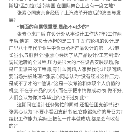
斯坦?孟加拉?越南等国
,
在国际舞台上占有一席之地?
张素心同志亲身经历了上汽改革开放后的演变与发
展?
“
前面的积累很重要
,
是绝不可少的
”
张素心来厂后
,
在设计处从事设计工作达
7
年?工作两
年后
,
他第一次负责承担的是三千千瓦汽轮机的设计
,
是
厂里八十年代毕业生中负责承担产品设计的第一人?麻
雀虽小
,
五脏俱全?张素心经历了从产品设计?工艺制造?
调试运转的全过程
,
压力是很大的?
“
在设备安装现场
,
你
是厂里派来的工程师
,
有什么问题
,
人家就找你
,
出现问题
,
要当场拍板处理?
”
张素心同志认为
“
没有经过这种压力
,
是成不了才的?
”
他说
:“
这是一次考验和体现个人价值的
机会
,
不在于产品的大小
,
而在于把事情做成功?如做不好
,
人们会认为你清华毕业的也不过如此?
”
这期间在设计任务繁忙的同时
,
还担任团支部书记?
张素心认为
“
不要小看团支部书记
,
它能锻炼你的号召力?
组织工作能力
,
实际上把每一件事做成功
,
都是会有收获
的?
”