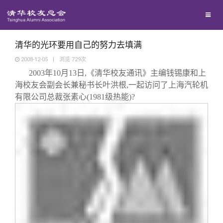
兴趣群体
捐赠方法
我要订阅
清华故事
西南联大校友会
义工计划
新媒体平台
青春风采
清华的光环要用自己的努力去填满
2008-12-05
|
浏览
729
次
2003
年
10
月
13
日
,
《清华校友通讯》主编钱锡康和上
校友文苑
海校友会副会长兼秘书长叶洪根
,
一起访问了上海汽轮机
有限公司总裁张素心
(1981
级热能
)
?
校友讲坛
校友视界
校友服务
校友总会
终身学习