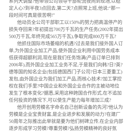
系列大调整?他带领公司领导干部轮流夜间到现场
,
以稳
定人心?到半夜
3
点回去
,
第二天
7
点照常上班
,
他说
:“
那一
段时间可真是很苦啊
!”
他动员全公司干部职工以
150%
的努力把高温停产的
损失夺回来?年初提出
700
万千瓦的生产任务
(2002
年提出
500
万千瓦
,
年终完成
565
万千瓦
),
争取完成
800
万千瓦?
他抓住国际市场萎缩的机遇?过去是我们接外国人订
单
,
为外国企业加工产品
,
使外国企业利用中国劳务成本
低获得超额利润
,
现在是我们任务饱满
(
产品订单已排到
2006
年
),
而外国企业加工业务不足
,
于是我们向韩?日?英?
德等国的知名企业
(
包括德国西门子公司?日本三菱重工
)
发包
,
由外国企业为我们加工产品
,
而核心技术?加工掌控
权在我们手里?中国企业和外国企业合作的主被动地位
发生了根本变化?据悉
,
采用这种跨国合作形式
,
在不追加
任何投资的情况下
,
可以使生产能力每年增加三成?
他开创用劳模名字命名自己创新设备的先河?他认为
劳模是企业宝贵财富
,
是企业进步和发展的动力?在建厂
50
周年之际推出此举就是要为他们树碑立传
,
在企业内部
逐步形成学习劳模?尊重劳模?弘扬劳模精神的良好氛