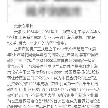
关闭
信息化服务
总会简介
三创大赛
会长致辞
张素心学长
实用信息
总会章程
张素心
,1964
年生
,1981
年由上海交大附中考入清华大
学热能工程系?
1986
年毕业后来到上海汽轮机厂?他是
“
文革
”
后第一个来厂的清华毕业生?
理事会名单
上海汽轮机厂正式建立于
1953
年
,
今年是建厂
50
周
年?上汽是我国最早建成的汽轮机生产基地
,
享有中国汽
制度法规
轮机工业
“
摇篮＂之称?
1990
年首批被评为国家一级企
业?
1995
年上汽和美国西屋电气公司共同投资组建上海
汽轮机有限公司
(
简称
STC)
?
1999
年美国西屋把投资股权
联系我们
转让给德国西门子公司
,STC
成为中德合资公司
(
上汽占
投资
68%)
?自
1995
年成功试制出我国第一台六千千瓦汽
轮机组后
,
相继开发出
5
万?
12.5
万?
30
万?
60
万?
90
万千瓦汽
轮机组?上汽不仅是我国大型电站设备生产制造企业
,
目
前也是世界发电设备转移的首选基地
,
成为世界发电设备
的制造中心之一
,
产品出口伊朗?伊拉克?印度?印尼?巴基