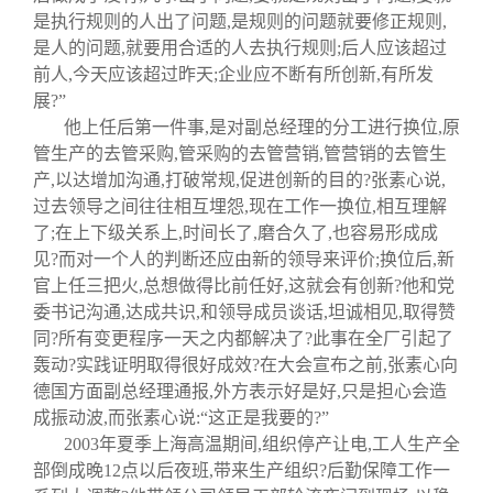
是执行规则的人出了问题
,
是规则的问题就要修正规则
,
是人的问题
,
就要用合适的人去执行规则
;
后人应该超过
前人
,
今天应该超过昨天
;
企业应不断有所创新
,
有所发
展?
”
他上任后第一件事
,
是对副总经理的分工进行换位
,
原
管生产的去管采购
,
管采购的去管营销
,
管营销的去管生
产
,
以达增加沟通
,
打破常规
,
促进创新的目的?张素心说
,
过去领导之间往往相互埋怨
,
现在工作一换位
,
相互理解
了
;
在上下级关系上
,
时间长了
,
磨合久了
,
也容易形成成
见?而对一个人的判断还应由新的领导来评价
;
换位后
,
新
官上任三把火
,
总想做得比前任好
,
这就会有创新?他和党
委书记沟通
,
达成共识
,
和领导成员谈话
,
坦诚相见
,
取得赞
同?所有变更程序一天之内都解决了?此事在全厂引起了
轰动?实践证明取得很好成效?在大会宣布之前
,
张素心向
德国方面副总经理通报
,
外方表示好是好
,
只是担心会造
成振动波
,
而张素心说
:“
这正是我要的?
”
2003
年夏季上海高温期间
,
组织停产让电
,
工人生产全
部倒成晚
12
点以后夜班
,
带来生产组织?后勤保障工作一