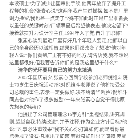
本读硕士?为了减少出国审批手续
,
他两年放弃了提升工
程师的机会?张素心说
“
这两年我产生过摇摆
,
如不是厂里
竭力挽留
,
我也差一点走了
”
?殊不知此时正是厂里准备委
以重任的关键时刻?厂领导最后希望他表态
,
他决定留下?
接着就提升为设计室主任
,1994
年入了党
,
晋升了职称?
张素心谈到最近厂里有好几个年轻人要走
,
他都以自
己的亲身经历以诚相告
,
结果他们都改变了想法?他对年
轻人说
:“
你们看到厂里有不好的地方
,
请告诉我
,
我不想说
这里都很好
,
但我要告诉你们的是我这里想干什么?
”
清华的光环要用自己的努力来填满
2002
年国庆前夕
,
张素心回到学校参加老师倪维斗院
士
70
岁生日庆祝活动?他对倪维斗老师说了他将接受公
司总裁的重任
,
表示一定要做好
,
决不给清华丢脸?倪维斗
同志也对他作了很多鼓励?一年来张素心自觉干得比原
先想象的要好?
他提出了公司管理理念
16
字方针
“
重视结果
,
讲究规
则
,
超越自我
,
持续改进
”,
并予注释
,
作为企业方针目标?他
说
:“
凡事必注重效果?我不关心你打算如何
,
而是看你最
后做成了没有
;
凡事出了问题
,
要就是规则出了问题
,
要就