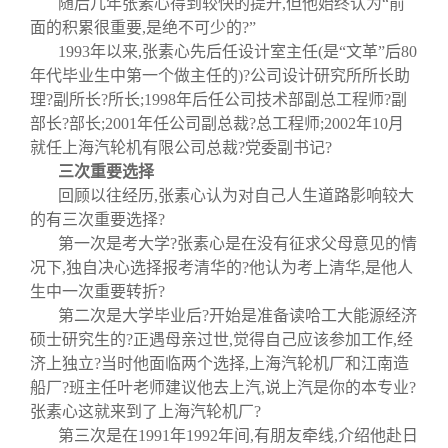
随后几年张素心得到较快的提升
,
但他始终认为
“
前
面的积累很重要
,
是绝不可少的?
”
1993
年以来
,
张素心先后任设计室主任
(
是
“
文革
”
后
80
年代毕业生中第一个做主任的
)
?公司设计研究所所长助
理?副所长?所长
;1998
年后任公司技术部副总工程师?副
部长?部长
;2001
年任公司副总裁?总工程师
;2002
年
10
月
就任上海汽轮机有限公司总裁?党委副书记?
三次重要选择
回顾以往经历
,
张素心认为对自己人生道路影响较大
的有三次重要选择?
第一次是考大学?张素心是在没有征求父母意见的情
况下
,
独自决心选择报考清华的?他认为考上清华
,
是他人
生中一次重要转折?
第二次是大学毕业后?开始是准备读哈工大能源经济
硕士研究生的?正遇母亲过世
,
觉得自己应该参加工作
,
经
济上独立?当时他面临两个选择
,
上海汽轮机厂和江南造
船厂?班主任叶老师建议他去上汽
,
说上汽是你的本专业?
张素心这就来到了上海汽轮机厂?
第三次是在
1991
年
1992
年间
,
有朋友牵线
,
介绍他赴日