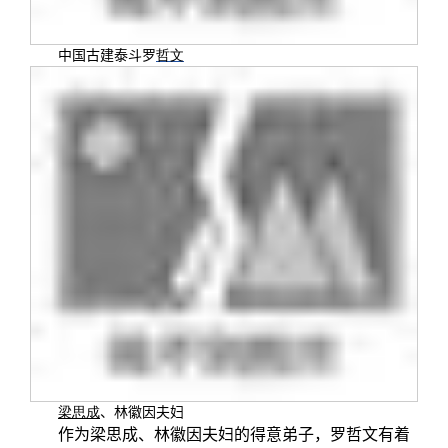
关闭
信息化服务
总会简介
中国古建泰斗罗
哲文
三创大赛
会长致辞
实用信息
总会章程
理事会名单
制度法规
联系我们
梁思成
、林徽因夫妇
作为梁思成、林徽因夫妇的得意弟子，罗哲文有着