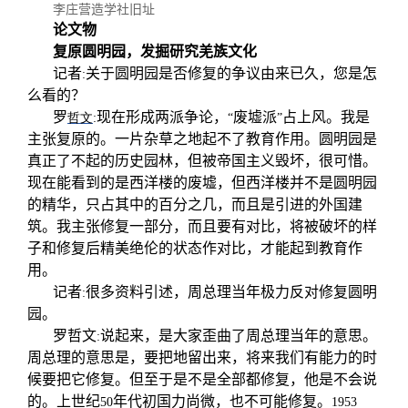
李庄营造学社旧址
论文物
复原圆明园，发掘研究羌族文化
记者
关于圆明园是否修复的争议由来已久，您是怎
:
么看的？
罗
现在形成两派争论，
废墟派
占上风。我是
哲文
:
“
”
主张复原的。一片杂草之地起不了教育作用。圆明园是
真正了不起的历史园林，但被帝国主义毁坏，很可惜。
现在能看到的是西洋楼的废墟，但西洋楼并不是圆明园
的精华，只占其中的百分之几，而且是引进的外国建
筑。我主张修复一部分，而且要有对比，将被破坏的样
子和修复后精美绝伦的状态作对比，才能起到教育作
用。
记者
很多资料引述，周总理当年极力反对修复圆明
:
园。
罗哲文
说起来，是大家歪曲了周总理当年的意思。
:
周总理的意思是，要把地留出来，将来我们有能力的时
候要把它修复。但至于是不是全部都修复，他是不会说
的。上世纪
年代初国力尚微，也不可能修复。
50
1953