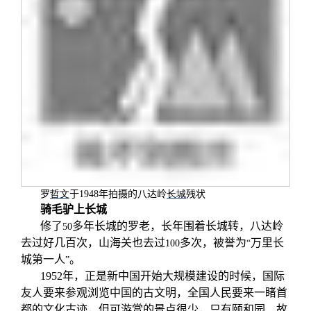
罗
哲文
于
1948
年拍摄的八达岭
长城
残状
骑毛驴上长城
修了
多年长城的罗老，长年围着长城转，八达岭
50
去过好几百次，山海关也去过
多次，被誉为
万里长
100
“
城第一人
。
”
1952
年，正是新中国开始大规模建设的时候，国际
友人要来参观浏览中国的古文明，全国人民要来一睹首
都的文化古迹，但可游赏的景点很少，只有颐和园、故