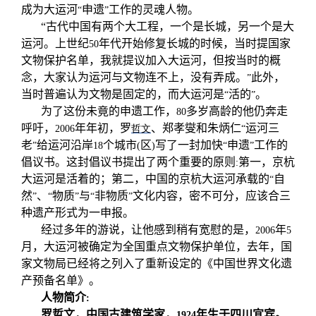
成为大运河
申遗
工作的灵魂人物。
“
”
“
古代中国有两个大工程，一个是长城，另一个是大
运河。上世纪
年代开始修复长城的时候，当时提国家
50
文物保护名单，我就提议加入大运河，但按当时的概
念，大家认为运河与文物连不上，没有弄成。
此外，
”
当时普遍认为文物是固定的，而大运河是
活的
。
“
”
为了这份未竟的申遗工作，
多岁高龄的他仍奔走
80
呼吁，
年年初，罗
、郑孝燮和朱炳仁
运河三
2006
哲文
“
老
给运河沿岸
个城市
区
写了一封加快
申遗
工作的
”
18
(
)
“
”
倡议书。这封倡议书提出了两个重要的原则
第一，京杭
:
大运河是活着的；第二，中国的京杭大运河承载的
自
“
然
、
物质
与
非物质
文化内容，密不可分，应该合三
”
“
”
“
”
种遗产形式为一申报。
经过多年的游说，让他感到稍有宽慰的是，
年
2006
5
月，大运河被确定为全国重点文物保护单位，去年，国
家文物局已经将之列入了重新设定的《中国世界文化遗
产预备名单》。
人物简介
:
罗哲文，中国古建筑学家，
年生于四川宜宾。
1924