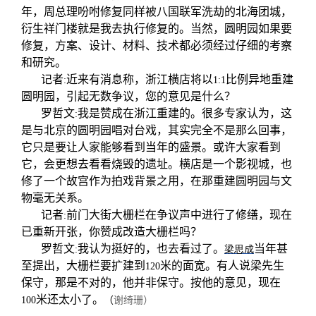
年，周总理吩咐修复同样被八国联军洗劫的北海团城，
衍生祥门楼就是我去执行修复的。当然，圆明园如果要
修复，方案、设计、材料、技术都必须经过仔细的考察
和研究。
记者
近来有消息称，浙江横店将以
比例异地重建
:
1:1
圆明园，引起无数争议，您的意见是什么？
罗哲文
我是赞成在浙江重建的。很多专家认为，这
:
是与北京的圆明园唱对台戏，其实完全不是那么回事，
它只是要让人家能够看到当年的盛景。或许大家看到
它，会更想去看看烧毁的遗址。横店是一个影视城，也
修了一个故宫作为拍戏背景之用，在那重建圆明园与文
物毫无关系。
记者
前门大街大栅栏在争议声中进行了修缮，现在
:
已重新开张，你赞成改造大栅栏吗？
罗哲文
我认为挺好的，也去看过了。
当年甚
:
梁思成
至提出，大栅栏要扩建到
米的面宽。有人说梁先生
120
保守，那是不对的，他并非保守。按他的意见，现在
米还太小了。
100
（
谢绮珊）