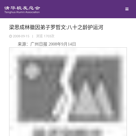
兴趣群体
捐赠方法
我要订阅
清华故事
西南联大校友会
义工计划
新媒体平台
青春风采
梁思成林徽因弟子罗哲文:八十之龄护运河
2008-09-15
|
浏览
1703
次
来源：
广州日报
2008
年9
月14
日
校友文苑
校友讲坛
校友视界
校友服务
校友总会
终身学习