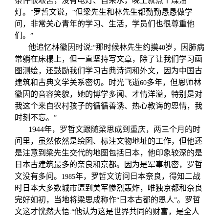
条件很艰苦，没有电灯、自来水，晚上就点个煤油
灯。
罗哲文说，
但梁先生和林先生都勤勤恳恳做学
”
“
问，非常关心青年的学习、生活，学员们也很尊重他
们。
”
他追忆林徽因时说
那时候林先生约摸
岁，因肺病
:“
40
常躺在床榻上，但一直坚持写文章，除了让我们学习画
图测绘，还鼓励我们学习古典诗词和外文，因为中国古
建筑和古典文学关系密切。时光飞逝
多年，但恩师林
60
徽因的音容笑貌，她的博学多闻、才情洋溢，特别是对
我这个来自农村孩子的循循善诱、热心教诲的恩情，我
时刻不忘。
”
1944
年，罗哲文跟随梁思成到重庆，两三个月的时
间里，虽然依然是绘图、标注文物地址的工作，但他还
是注意到梁先生交代的地图包括日本，他印象较深的是
日本古建筑最多的奈良和京都。因为是军事机密，罗哲
文没有多问。
年，罗哲文访问日本奈良，得知二战
1985
时日本大多数城市遭到美军惨烈轰炸，唯独京都和奈良
完好如初，当地将梁思成称作
日本古都的恩人
。罗哲
“
”
文这才恍然大悟
他认为这是世界共同的财富，是全人
:“