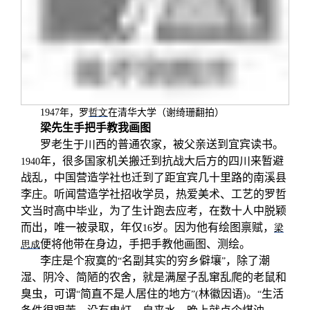
1947
年，罗
哲文
在清华大学（谢绮珊翻拍）
梁
先生手把手教我画图
罗老生于川西的普通农家，被父亲送到宜宾读书。
年，很多国家机关搬迁到抗战大后方的四川来暂避
1940
战乱，中国营造学社也迁到了距宜宾几十里路的南溪县
李庄。听闻营造学社招收学员，热爱美术、工艺的罗哲
文当时高中毕业，为了生计跑去应考，在数十人中脱颖
而出，唯一被录取，年仅
岁。因为他有绘图禀赋，
16
梁
便将他带在身边，手把手教他画图、测绘。
思成
李庄是个寂寞的
名副其实的穷乡僻壤
，除了潮
“
”
湿、阴冷、简陋的农舍，就是满屋子乱窜乱爬的老鼠和
臭虫，可谓
简直不是人居住的地方
林徽因语
。
生活
“
”(
)
“