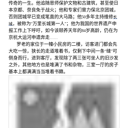
传奇的一生。他追随恩师保护文物和古建筑，甚至使日
本京都、奈良免于战火；他和专家们曾力保北京团城，
否则团城早已变成笔直的大马路；他
多年主持维修
50
长
，被称为
万里长城第一人
；他为我国的世界遗产申
城
“
”
报工作上下呼吁，如今该颐养天年的
岁高龄，仍在为
84
京杭大运河申遗奔走
……
罗老的家位于一幢小民房的二楼，访客进门都会先
大吃一惊，狭长的走道堆着书，仅剩下中间一条
缝
可
“
”
侧身而行，进到客厅，发现除了两三张可坐人的旧沙发
之外，其他地方也是堆满了书和杂物，三室一厅的房子
基本上都满满当当堆着书籍。