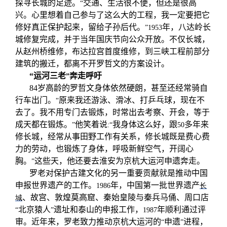
探寻长城的足迹。
交通、生活很不便，但还是很高
“
兴。心里想着自己参与了这么大的工程，我一定要把它
修好真正保护起来，留给子孙后代。
年，八达岭长
”1953
城修复完成，并于当年国庆节向公众开放。不仅长城，
从赵州桥维修，布达拉宫首度维修，到三峡工程前部分
建筑的搬迁，都离不开罗哲文的方案设计。
“
运河三老
奔走呼吁
”
84
岁高龄的罗哲文身体依然硬朗，甚至还经常骑自
行车出门。
原来我还游泳、滑冰、打乒乓球，现在不
“
去了。我不用专门去锻炼，时常出去考察、开会，等于
成天都在锻炼。
他笑着说
我身体这么好，跟
多年来
”
:“
50
修长城，经常从事田野工作有关系，修长城既是费心费
力的劳动，也锻炼了身体，呼吸新鲜空气，开阔心
胸。
这些天，他还要去淮安为京杭大运河申遗奔走。
”
罗老对保护古建文化的另一重要贡献就是推动中国
申报世界遗产的工作。
年，中国第一批世界遗产
1986
长
、故宫、敦煌莫高窟、秦始皇陵与秦兵马俑、周口店
城
北京猿人
遗址和泰山的申报工作，
年顺利通过评
“
”
1987
审。近年来，罗老致力推动京杭大运河的
申遗
进程，
“
”