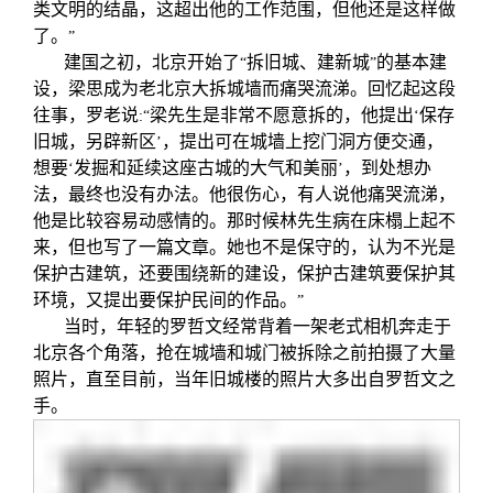
类文明的结晶，这超出他的工作范围，但他还是这样做
了。
”
建国之初，北京开始了
拆旧城、建新城
的基本建
“
”
设，梁思成为老北京大拆城墙而痛哭流涕。回忆起这段
往事，罗老说
梁先生是非常不愿意拆的，他提出
保存
:“
‘
旧城，另辟新区
，提出可在城墙上挖门洞方便交通，
’
想要
发掘和延续这座古城的大气和美丽
，到处想办
‘
’
法，最终也没有办法。他很伤心，有人说他痛哭流涕，
他是比较容易动感情的。那时候林先生病在床榻上起不
来，但也写了一篇文章。她也不是保守的，认为不光是
保护古建筑，还要围绕新的建设，保护古建筑要保护其
环境，又提出要保护民间的作品。
”
当时，年轻的罗哲文经常背着一架老式相机奔走于
北京各个角落，抢在城墙和城门被拆除之前拍摄了大量
照片，直至目前，当年旧城楼的照片大多出自罗哲文之
手。