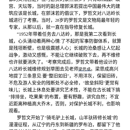
宫、天坛等，当时的副总理郭沫若提出中国最伟大的建
筑应该是长城，在郭沫若的倡议下，罗哲文对八达岭长
城进行了考察。当时，
岁的罗哲文是文物局最年轻的
28
专家，从那以后，就一直在指导修复长城。
“1952
年带着任务去八达岭，那是我第二次看到长
城，心头涌动着两种心情
了不起的军事防御体系，就算
:
是残垣断壁，也是极震撼人心；长城的沧桑感让人忆起
战争，激动又感慨，不能让它继续破败下去，再不维修
也许就要消失了。
考察完成后，罗哲文带着他设计的
”
八达岭长城维修规划草图去见老师
。梁思成高兴
梁思成
地提了三条意见
要
整旧如旧
，不用洋灰，保留旧砖，
:
“
”
不危及游人安全的残断处不必全修，
故垒斜阳
更觉有
“
”
味儿；长城上休息处要讲究艺术性，不能在古长城下搞
排排坐，吃果果
的布置，要有野趣，讲究自然；不宜
“
”
近距离种植高大乔木，否则，对保护长城不利，也影响
观看。
罗哲文开始了
骑毛驴上长城，山羊驮砖修长城
的
“
”
漫漫征程，从辽宁的丹东到新疆的罗布泊，都留下了他