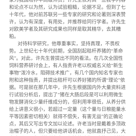
和论点不以为然，认为试验粗糙，论据不足。但到了七
十年代，他对前苏联另一些专家的研究和论著则深表赞
许，认为有深度，有用处，并推荐给同行学者。许先生
对欧美学者及其研究成果也同样是取其精华，去其糟
粕。
对待科学研究，他尊重事实，坚持真理，不畏权
势。上世纪七十年代前期，全国刮起秸杆养猪的“革命
风”。对此，许先生曾提出不同的看法。在几次全国性
饲料营养研讨会上，有人指责许老以权威名义给“新生
事物”泼冷水，阻碍技术推广，有几个国内知名专家也
附和这种指责，并提出秸杆可以养好猪的所谓“理论”依
据。可是就在那几年中，许先生根据国内外大量资料进
行试验分析后，提出了“猪在大肠后段是可以利用微生
物发酵消化少量纤维成分的，但利用率很低，从养分供
给上讲意义很小，若超过一定量（这个量与日粮能量水
平等因素密切相关）就得不偿失，有害无益”的正确论
点，其后又写出专文加以论述。许老当时是戴着多顶政
治帽子的人，但只要给他讲话机会，他就直抒己见，大