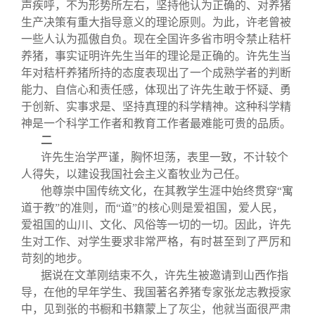
声疾呼，不为形势所左右，坚持他认为正确的、对养猪
生产决策有重大指导意义的理论原则。为此，许老曾被
一些人认为孤傲自负。现在全国许多省市明令禁止秸杆
养猪，事实证明许先生当年的理论是正确的。许先生当
年对秸杆养猪所持的态度表现出了一个成熟学者的判断
能力、自信心和责任感，体现出了许先生敢于怀疑、勇
于创新、实事求是、坚持真理的科学精神。这种科学精
神是一个科学工作者和教育工作者最难能可贵的品质。
二
许先生治学严谨，胸怀坦荡，表里一致，不计较个
人得失，以建设我国社会主义畜牧业为己任。
他尊崇中国传统文化，在其教学生涯中始终贯穿“寓
道于教”的准则，而“道”的核心则是爱祖国，爱人民，
爱祖国的山川、文化、风俗等一切的一切。因此，许先
生对工作、对学生要求非常严格，有时甚至到了严厉和
苛刻的地步。
据说在文革刚结束不久，许先生被邀请到山西作指
导，在他的早年学生、我国著名养猪专家张龙志教授家
中，见到张的书橱和书籍蒙上了灰尘，他就当面很严肃