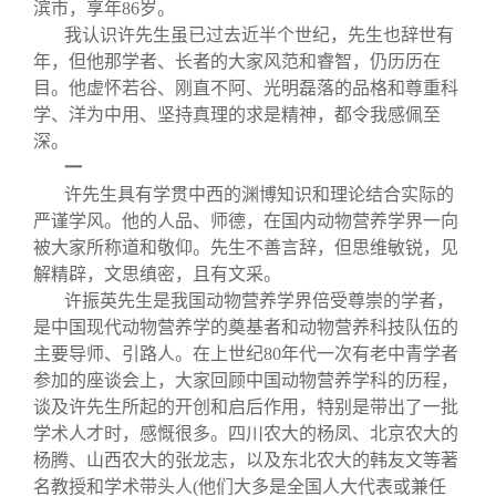
关闭
信息化服务
总会简介
滨市，享年
86
岁。
我认识许先生虽已过去近半个世纪，先生也辞世有
年，但他那学者、长者的大家风范和睿智，仍历历在
三创大赛
会长致辞
目。他虚怀若谷、刚直不阿、光明磊落的品格和尊重科
学、洋为中用、坚持真理的求是精神，都令我感佩至
深。
实用信息
总会章程
一
许先生具有学贯中西的渊博知识和理论结合实际的
理事会名单
严谨学风。他的人品、师德，在国内动物营养学界一向
被大家所称道和敬仰。先生不善言辞，但思维敏锐，见
解精辟，文思缜密，且有文采。
制度法规
许振英先生是我国动物营养学界倍受尊崇的学者，
是中国现代动物营养学的奠基者和动物营养科技队伍的
联系我们
主要导师、引路人。在上世纪
80
年代一次有老中青学者
参加的座谈会上，大家回顾中国动物营养学科的历程，
谈及许先生所起的开创和启后作用，特别是带出了一批
学术人才时，感慨很多。四川农大的杨凤、北京农大的
杨腾、山西农大的张龙志，以及东北农大的韩友文等著
名教授和学术带头人
(
他们大多是全国人大代表或兼任