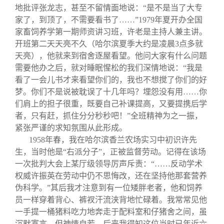
地批评张龙志，甚至不留情面地说：“是不是当了大专
家了，到顶了，不需要看书了……”
1979
年夏开办全国
家畜饲养学第一期师资讲习班，许老是主持人兼主讲。
开班第二天天亮不久（哈尔滨夏季大约是凌晨
3
点多就
天亮），他就来到宿舍逐屋看望。他问大家有什么问题
需要他办之后，就对睡眠惺松的我们深情地说：“我是
看了一会儿书才来看望你们的，我也不想搅了你们的好
梦。你们不是说被耽误了十几年吗？埋怨没有用……你
们肩上的担子很重，既要自己补课提高，又要提携后学
者，只有赶，抓住分分秒秒吧！”全班精神为之一振，
紧张严谨的求知氛围从此形成。
1958
年春，我在哈尔滨香兰农场实习中初识许先
生，当时他是“右派分子”，正被监督劳动。记得在该场
一次批判大会上某厅级领导厉声斥责：“……反动学术
权威许振英在劳动中仍不思悔改，还在坚持他那套营养
伪科学。”其后我才注意到有一位矮胖老者，他和饲养
员一样穿着背心、裤衩汗流浃背地忙碌着。我常常见他
一手提一桶猪料吃力地奔走于配料室和仔猪舍之间，虽
沉默寡言，但神情自若。后来我得知这位当时已年近六