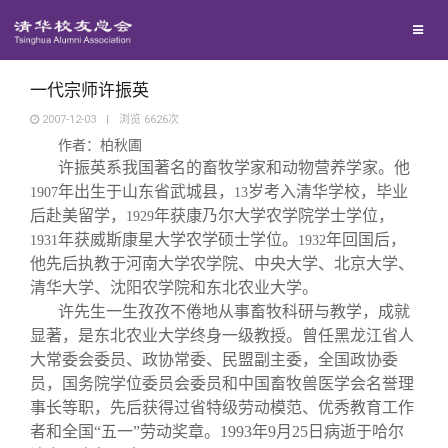
兴趣群体
捐赠方法
我要订阅
清华故事
西南联大校友会
义工计划
新媒体平台
青春风采
一代宗师许振英
2007-12-03
|
浏览
6626
次
作者：柏秋圃
校友文苑
许振英系我国著名的畜牧学家和动物营养学家。他
年出生于山东省武城县，
岁考入清华学校，毕业
1907
13
校友讲坛
后赴美留学，
年获康乃尔大学农学院学士学位，
1929
年获威斯康星大学农学硕士学位。
年回国后，
1931
1932
他先后执教于河南大学农学院、中央大学、北京大学、
校友视界
清华大学、沈阳农学院和东北农业大学。
许先生一生孜孜不倦地从事畜牧科研与教学，成就
校友服务
显著，是东北农业大学终身一级教授。曾任黑龙江省人
大常委会委员、政协常委、民盟副主委，全国政协委
员，国务院学位委员会委员和中国畜牧兽医学会名誉理
校友总会
终身学习
事长等职，先后获得过省特级劳动模范、优秀教育工作
者和全国“五一”劳动奖章。
1993
年
9
月
25
日病逝于哈尔