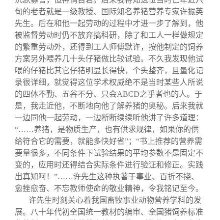
旬的老者就是一级教授、国际知名养猪营养专家许振英
先生。后在和他一起劳动的过程中才进一步了解到，他
被监督劳动时仍不放弃搞科研，除了和工人一样做规定
的繁重劳动外，还得到工人师傅默许，按他制定的饲养
方案另外喂养几十头仔猪做比较试验。不久我发现他试
喂的仔猪比其它仔猪明显长得快，个头整齐，且量化记
录很详细，就觉得这位学术权威绝不是当时某些人所说
的四体不勤、五谷不分、只会
ABCD
之乎者也的人。于
是，我走近他，不断地向他了解养猪的奥秘。后来我就
一边同他一起劳动，一边断断续续听他讲了许多道理：
“……养猪，是物质生产，也有供求规律，如果你的供
给符合它的需要，就能多快好省”；“书上推荐的营养需
要量很多，不同条件下试验结果的平均参数不是固定不
变的，应用时还得结合实际条件进行验证和修正。实践
出真知呵！”……许先生这种执著于事业、百折不挠、
愈挫愈奋、不忘教师使命的敬业精神，令我铭记至今。
许先生时刻关心着我国畜牧事业动物营养学科的发
展。八十年代初全国统一教材的编审、全国猪饲养标准