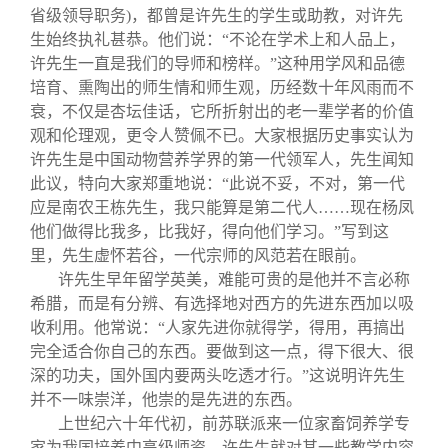
省级领导职务
)
，都曾是许先生的学生或助教，对许先
生始终执礼甚恭。他们说：“不论在学术上和人品上，
许先生一直是我们的导师和榜样。”这种用学风和品德
培育、熏陶出的师生情和师生观，历经数十年风雨而不
衰，不仅是杏坛佳话，它所折射出的老一辈学者的价值
观和伦理观，更令人赞佩不已。大家根据历史事实认为
许先生是中国动物营养学界的第一代领军人，先生闻知
此议，特向大家郑重地说：“此说不妥，不对，第一代
应是南农王栋先生，我只能算是第二代人……现在杨凤
他们做得比我多，比我好，得向他们学习。”写到这
里，先生虚怀若谷，一代宗师的风范若在眼前。
许先生早年留学英美，难能可贵的是他并不言必称
希腊，而是有分辨、有选择地对西方的先进东西加以吸
收利用。他常说：“人家先进你就得学，得用，再搞出
完全适合你自己的东西。要做到这一点，得下很大、很
深的功夫，国外国内要两头吃透才行。”这说明许先生
并不一味崇洋，他崇的是先进的东西。
上世纪六十年代初，前苏联派来一位家畜饲养学专
家为我国培养中高级师资，许先生就对其一些教学内容