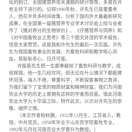
化的制订、全国猪营养攻关课题的研讨等等，多是在许
老主持下进行的。记得
1990
年秋，许先生已是耄耋老
人，他花半年多时间收集、分析了国内外大量最新研究
成果，在全国第一届猪营养专业学术讨论会上给与会者
作了《猪对养分的生物效价》、《仔猪营养与饲养》和
《对中国畜牧业之思考》等三个图文并茂的学术报告，
倍受大家赞赏。这是我和许先生的最后一次见面。许先
生为我国畜牧事业的发展、为畜牧科研和教学呕心沥
血，其耿耿赤心，日月可鉴。
许振英先生把一生都奉献给了畜牧科研与教学，成
就辉煌。他一生几经坎坷，但无论在什么情况下都能襟
怀坦荡，诲人不倦，尊重科学，不断探索事物之真谛，
为我们留下了宝贵的物质财富和精神财富。我们为河南
农业大学的历史上曾拥有这样的学者而自豪。值此河南
农业大学九十华诞之际，特作此文，以示对许先生的崇
敬、缅怀之情。
（本文作者柏秋圃，
1932
年
12
月生，江苏省人，教
授，中共党员。
1958
年毕业于山东农学院畜牧专业，
1992
年元月在河南农业大学晋升为教授。）