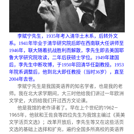
关闭
信息化服务
总会简介
三创大赛
会长致辞
李赋宁先生，1935年考入清华土木系，后转外文
实用信息
总会章程
系。1941年毕业于清华研究院后即在西南联大任讲师至
1946年，联大随着抗战胜利而解散，李先生即去美国耶
理事会名单
鲁大学研究院攻读，二年后获硕士学位。1949年建国
后，李先生中断攻博，于1950年回清华任副教授。1953
年院系调整后，他到北大即任教授（当时36岁），直至
制度法规
2004年去世。
李赋宁先生是我国英语界的知名学者，也是我的老
联系我们
师。我在北大求学期间，大三时他给我们讲过一年欧洲
文学史，大四给我们开过西方文论课。
他是我馆的老作译者了。早在上个世纪的1962—
1965年，他就和王佐良等四位先生为我馆主编过《英美
文学活页文选》；改革开放后，李先生等又在这些活页
文选的基础上选择和扩充，遍约全国多所高校的英语界