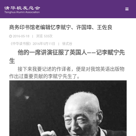
兴趣群体
捐赠方法
我要订阅
清华故事
西南联大校友会
义工计划
新媒体平台
青春风采
商务印书馆老编辑忆李赋宁、许国璋、王佐良
2016-05-18
|
浏览
533
次
《中华读书报》2016年5月11日
|
徐式谷
校友文苑
他的一席讲演征服了英国人——记李赋宁先
生
校友讲坛
接下来我要记述的作译者，便是对我馆英语出版物
作出过重要贡献的李赋宁先生了。
校友视界
校友服务
校友总会
终身学习