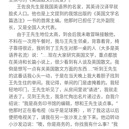
王佐良先生是我国英语界的名家，其英诗汉译早就
脍炙人口。他也是上文提到的我馆出版的《英国文学名
篇选注》一书的首席主编。他那时已担任了北外副院
长，又是全国人大代表。
由于王先生地位太高，到会后我未敢冒昧接触他，
不料在一次用午餐时，我与王先生邻桌，背靠着背，椅
子靠得很近，我听到了王先生对那一桌的人（大多是英
语界名流）说：“……现在大家研究英国文学，重点都放
在英诗和长篇小说上，很少看到有人谈及英国散文。我
倒是想写一点有关英国散文方面的东西……”听到王先生
的这番话我心头一动，于是在当天晚上我大着胆子找到
王先生住的单间。我记得，单间的门是虚掩着的。我轻
轻地叩门，王先生听见了，从房间里说“请进”，我就走
进去了。见到王先生，我急忙掏出名片递过去，自我介
绍说：“我是商务印书馆的编辑，想和王先生谈点事。”
他那时正在看电视（似乎是足球赛），听了我这话以后
便把电视关了，请我在另一张沙发上坐下来。他边转动
小沙发边说：“噢，你是商务的，你找我有什么事？”我