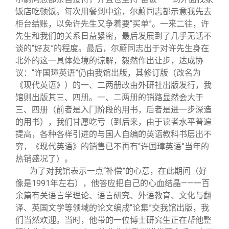
饭店吃顿饭。每次用餐到中途，尔蔚同志都示意我先去
柜台结账，以免许先生又争着要“买单”。一来二往，许
先生和我们的关系日益紧密，最后发展到了几乎无话不
谈的“好友”的程度。最后，尔蔚同志出于对许先生身在
北外的这一具体处境的谅解，毅然作出让步，达成协
议：“许国璋英语”仍由我馆出版，其修订版（改名为
《现代英语》）的一、二两册改由外研社出版发行，我
馆则出版其三、四册。一、二两册的销路显然会大于
三、四册（前者是入门阶段的用书，后者是进一步深造
的用书），我们甘愿吃亏（到后来，由于读者水平普遍
提高，各种各样引进的与国人自编的英语教科书层出不
穷，《现代英语》的销售已不再有“许国璋英语”当年的
热销盛况了）。
为了对我馆表示一点“补偿”的心意，在此期间（好
像是1991年左右），他答应把自己的心血结晶——一百
余篇有关语言学理论、语言研究、外语教育、文化与翻
译、英国文学等领域的论文编成“论集”交我馆出版，我
们当然欢迎。当时，他带的一位博士研究生正在帮他整