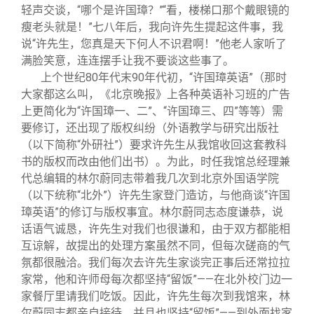
轻声交谈，“哪个是许国璋？”“看，楼梯口那个戴眼镜的
瘦老头就是！”七八年后，我向许先生提起这件事，我
说“许先生，您真是天下何人不识君啊！”他老人家听了
满脸笑意，连连摆手让我不要谈这些事了。
上个世纪80年代末90年代初，“许国璋英语”（那时
大家都这么叫，《北京晚报》上各种英语补习班的广告
上更简化为“许国璋一、二”、“许国璋三、四”等等）需
要修订，还出现了版权纠纷（外语教学与研究出版社
（以下简称“外研社”）要求许先生从我馆收回这套教科
书的版权而改由他们出书）。为此，时任我馆总经理兼
代总编辑的林尔蔚同志带着我几次到北京外国语学院
（以下统称“北外”）许先生家登门造访，与他商谈“许国
璋英语”的修订与版权事宜。林尔蔚同志态度谦恭，说
话语气诚恳，许先生对我们也很谦和，由于双方都能相
互谅解，故提出的处理方案虽然不同，但每次磋商的气
氛都很融洽。我们每次去许先生家谈完正事后还常拉拉
家常，他和许师母每次都坚持“留饭”——在北外校门边一
家餐厅里请我们吃饭。因此，许先生每次到我馆来，林
尔蔚同志都亲自接待，并且也坚持“留饭”——到外面找家