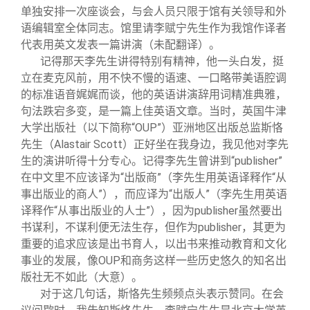
单独安排一次座谈会，与会人员只限于馆有关领导和外
语编辑室全体同志。馆里请李赋宁先生作为我馆作译者
代表用英文发表一篇讲演（未配翻译）。
记得那天李先生讲得特别有精神，他一头白发，挺
立在麦克风前，用不快不慢的语速、一口略带美语腔调
的标准语音娓娓而谈，他的英语讲演辞用词精准典雅，
句法跌宕多变，是一篇上佳英语文章。当时，英国牛津
大学出版社（以下简称“OUP”）亚洲地区出版总监斯恪
先生（Alastair Scott）正好坐在我身边，我见他对李先
生的演讲听得十分专心。记得李先生曾讲到“publisher”
在中文里不应该译为“出版商”（李先生用英语译释作“从
事出版业的商人”），而应译为“出版人”（李先生用英语
译释作“从事出版业的人士”），因为publisher虽然要出
书谋利，不谋利便无法生存，但作为publisher，其更为
重要的追求应该是出书育人，以出书来推动教育和文化
事业的发展，像OUP和商务这样一些历史悠久的知名出
版社无不如此（大意）。
对于这几句话，斯恪先生频频点头表示赞同。在会