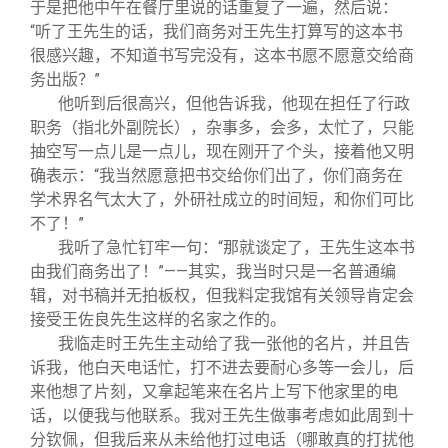
于是把他中午在餐厅里说的话重复了一遍，然后说：
“听了王先生的话，我们商务对王先生打算写的这本书
很感兴趣，不知道书写完没有，这本书愿不愿意交给商
务出版？”
他听到后很高兴，但他告诉我，他现在担任了行政
职务（指北外副院长），杂事多，会多，太忙了，只能
抽空写一点儿是一点儿，现在刚开了个头，接着他又明
确表示：“我当然愿意把书交给你们出了，你们商务在
学术界名气太大了，外研社成立的时间短，和你们可比
不了！”
我听了急忙钉牢一句：“那就谈定了，王先生这本书
由我们商务出了！”——其实，我当时只是一名普通编
辑，对书稿并无拍板权，但我料定我馆有关领导肯定会
接受王佐良先生这样的名家之作的。
我临走时王先生主动给了我一张他的名片，并且告
诉我，他白天电话忙，打不进去要耐心多等一会儿，后
来他想了片刻，又拿起笔来在名片上写下他家里的电
话，以便我与他联系。我对王先生做事考虑如此周到十
分钦佩，但我后来从未给他打过电话（哪敢真的打扰他