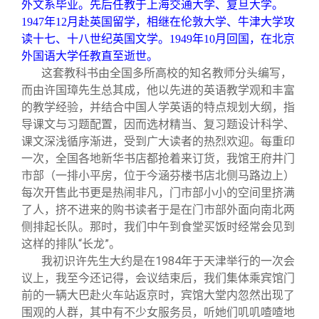
外文系毕业。先后任教于上海交通大学、复旦大学。
1947年12月赴英国留学，相继在伦敦大学、牛津大学攻
读十七、十八世纪英国文学。1949年10月回国，在北京
外国语大学任教直至逝世。
这套教科书由全国多所高校的知名教师分头编写，
而由许国璋先生总其成，他以先进的英语教学观和丰富
的教学经验，并结合中国人学英语的特点规划大纲，指
导课文与习题配置，因而选材精当、复习题设计科学、
课文深浅循序渐进，受到广大读者的热烈欢迎。每重印
一次，全国各地新华书店都抢着来订货，我馆王府井门
市部（一排小平房，位于今涵芬楼书店北侧马路边上）
每次开售此书更是热闹非凡，门市部小小的空间里挤满
了人，挤不进来的购书读者于是在门市部外面向南北两
侧排起长队。那时，我们中午到食堂买饭时经常会见到
这样的排队“长龙”。
我初识许先生大约是在1984年于天津举行的一次会
议上，我至今还记得，会议结束后，我们集体乘宾馆门
前的一辆大巴赴火车站返京时，宾馆大堂内忽然出现了
围观的人群，其中有不少女服务员，听她们叽叽喳喳地