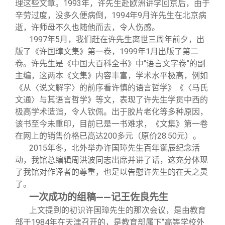
理这些文章。1993年，许先生赴欧洲讲学回京后，由于
辛劳过度，没多久便病倒，1994年9月许先生在北京病
逝，许师母不久也随他而去，令人伤感。
1997年5月，我们赶在许先生离世三周年前夕，出
版了《许国璋文集》第一卷，1999年1月出版了第二
卷。许先生是《中国大百科全书》中“语言文字卷”的副
主编，这两本《文集》内容丰富，学术水平极高，例如
《从〈说文解字〉的前序看许慎的语言哲学》《〈马氏
文通〉与其语言哲学》等文，表现了许先生学贯中西的
极高学术造诣，令人钦佩。出于胶片老化等多种原因，
该书至今未重印，目前已是一书难求，《文集》第一卷
在网上的销售价格已高达200多元（原价28.50元）。
2015年冬，北外举办许国璋先生百年诞辰纪念活
动，我馆总编辑周洪波同志出席并讲了话，这充分体现
了我馆对作译者的尊重，也足以告慰许先生的在天之灵
了。
一次成功的组稿——记王佐良先生
上文提到的初识许国璋先生的那次会议，是由教育
部于1984年在天津召开的，是教育部属下“高等学校外