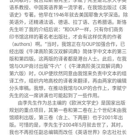
议间歇时，我告知斯恪先生，李赋宁先生是北京大学英
语系教授、中国英语界第一流学者，在我馆出版过《英
语史》专著。他早在1946年就去美国耶鲁大学深造。除
英语外，还精通法语、德语、拉丁语、古希腊语。斯恪
先生听了我的介绍后说：“和OUP一样，只有你们商务
印书馆这样的著名老出版社，才会有这样优秀的作者
（authors）啊。”当时，我馆正在与OUP加强合作，已
经出版《牛津高阶英汉双解词典》简体字中文本的第三
版和第四版。这两版的译者都是港台人士。此后，在我
馆与OUP商讨出版“牛六”（《牛津高阶英汉双解词典》
第六版）时，OUP便欣然同意由我馆来负责中文本的组
译工作，组织内地高校的译者来翻译，再由两家的编辑
分头审稿。我想，在推动我馆与OUP的合作上，李赋宁
先生的这一席讲演也可能起到了一些作用。
由李先生作为总主编的《欧洲文学史》是国家出版
规划的重点项目，其第一卷和第二卷在上个世纪末由我
馆顺利出版，第三卷（含上、下两册）也于2001年出
版。可惜的是，李先生于2004年5月就去世了，其时，
我也不再担任副总编辑而改任《英语世界》杂志社社长