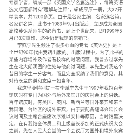
专家学者，编成一部《英国文学名篇选注》，每篇英语
选文后面都附有“题解与注释”，辑成厚厚一册，大32开
精装本，共1200多页。由于是名家主编，名家选名篇，
名家讲名篇，此书于1983年9月出版后，立即成为全国
高校英语系师生的必备书，到上个世纪末，即1999年5
月已8次重印，迄今仍是我馆的常销书。
李赋宁先生倾注了很多心血的专著《英语史》是上
个世纪90年代由我馆出版的。出版过程中，为了此书的
某些内容增补及作者看校样的时限问题，我曾去过李先
生在北大朗润园的住处与他商讨问题，李先生对我这个
昔日的学生十分客气，而且完全采纳了我们的意见，其
对待晚辈的谦和态度一如当年。
我这里要特别提一提李赋宁先生于1997年我馆百年
馆庆时在专门为国外与境外来宾开的庆祝会上的讲话。
百年馆庆时，有美国、英国、新西兰等国外来宾和来自
我国港、台地区的境外来宾，由于要配备翻译会延长会
议时间及主席台座席次序难以安排等原因，当时馆里决
定，在有我馆全体员工和上级首长参加的正式庆祝大会
之前，先在人民大会堂的一个会议厅为国外和境外来宾