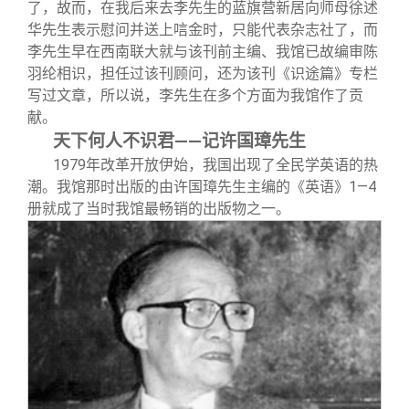
了，故而，在我后来去李先生的蓝旗营新居向师母徐述
华先生表示慰问并送上唁金时，只能代表杂志社了，而
李先生早在西南联大就与该刊前主编、我馆已故编审陈
羽纶相识，担任过该刊顾问，还为该刊《识途篇》专栏
写过文章，所以说，李先生在多个方面为我馆作了贡
献。
天下何人不识君——记许国璋先生
1979
年改革开放伊始，我国出现了全民学英语的热
潮。我馆那时出版的由许国璋先生主编的《英语》1—4
册就成了当时我馆最畅销的出版物之一。