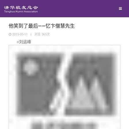
兴趣群体
捐赠方法
我要订阅
清华故事
西南联大校友会
义工计划
新媒体平台
青春风采
他笑到了最后——忆卞僧慧先生
2015-05-11
|
浏览
365
次
○刘运峰
校友文苑
校友讲坛
校友视界
校友服务
校友总会
终身学习