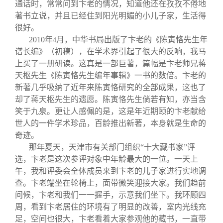
通话时，常常问到卞老的情况，知道他还在孜孜不倦地
著书立说，并且已经住到阳光明媚的小儿子家，生活得
很好。
2010
年
月，中华书局出版了卞老的《陈寅恪先生年
4
谱长编》（初稿），在学术界引起了很大的反响，我马
上买了一册研读。这真是一部巨著，篇幅是卞老师兄蒋
天枢先生《陈寅恪先生编年事辑》一书的数倍。卞老的
新著几乎吸纳了近年来陈寅恪研究的全部成果，这也了
却了蒋天枢先生的遗愿。陈寅恪先生倘若有知，亦当含
笑于九泉。更让人感佩的是，这是年近期颐的卞老献给
世人的一件学术珍品，百龄推出新著，本身就是生命的
奇迹。
那年夏天，天津市有关部门组织“十大藏书家”评
选，卞老是这次参评对象中年龄最大的一位。一天上
午，我和评委会全体成员来到卞老的儿子家进行实地调
查。卞老端坐在轮椅上，面带微笑迎接大家。我们趋前
问候，卞老和我们一一握手，示意我们坐下。我环顾四
周，看到卞老居住的环境有了明显的改善，室内光线充
足，空间也很大，卞老看着大家参观他的藏书，一直带