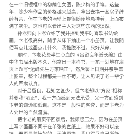
在一个旧镜框中的柳荫仕女图，陈少梅的手笔。这些
年，陈少梅作品的价格越来越高，拿出去换一套房子绰
绰有余，但在卞老的墙壁上却很随便地悬挂着，上面布
满了灰尘。这也可以看出主人对这些东西的淡然。
孙老师向卞老介绍了我并提到我平时喜欢书法绘
画，卞老很高兴，随手从床下抽出一个小册页，让我随
便写点儿或画点儿什么，我推脱不过，只好从命。
那时，卞老花费半生心血的《吕留良年谱长编》由
中华书局出版不久，他拿出一本样书，一笔一划地在扉
页上题写“运峰先生方家哂正”，然后署上日期并亲手盖
上图章，整个过程都是一丝不苟，让人见识了老一辈学
人的严肃认真。
对于吕留良，我知之甚少，但卞老却以“方家”相称
并要我“哂正”，我一方面感到无法承受，又一方面感到
卞老的谦逊和低调。这不是一般性的客套，而是卞老为
人处世的自然流露。
把卞老的册页带回家后，我颇感压力，因为在册页
上写字画画不同于在单张的宣纸上，效果不好可以废
掉。册页是装裱好的，无法更换。我只得尽自己所能，