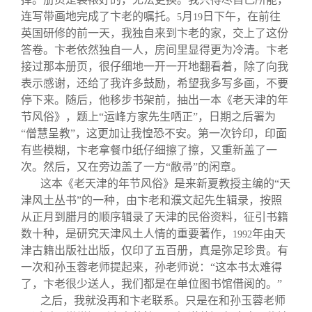
连写带画地完成了卞老的嘱托。
月
日下午，在前往
5
19
英国研修的前一天，我独自来到卞老的家，交上了这份
答卷。卞老依然独自一人，房间里显得更为冷清。卞老
接过那本册页，很仔细地一开一开地翻看着，除了向我
表示感谢，还给了我许多鼓励，希望我多写多画，不要
停下来。随后，他移步书架前，抽出一本《老天津的年
节风俗》，题上“运峰方家先生哂正”，日期之后署为
“僧慧呈教”，这更加让我惶恐不安。第一次钤印，印面
有些模糊，卞老拿餐巾纸仔细擦了擦，又重新盖了一
次。然后，又在旁边盖了一方“敝帚”的闲章。
这本《老天津的年节风俗》是来新夏教授主编的“天
津风土丛书”的一种，由卞老和濮文起先生辑录，按照
从正月到腊月的顺序辑录了天津的民俗资料，征引书籍
数十种，是研究天津风土人情的重要著作，
年由天
1992
津古籍出版社出版，仅印了五百册，真是弥足珍贵。有
一次和孙玉蓉老师提起来，孙老师说：“这本书太难得
了，卞老很少送人，我们都是在单位图书馆借阅的。”
之后，我就没再和卞老联系。只是在和孙玉蓉老师