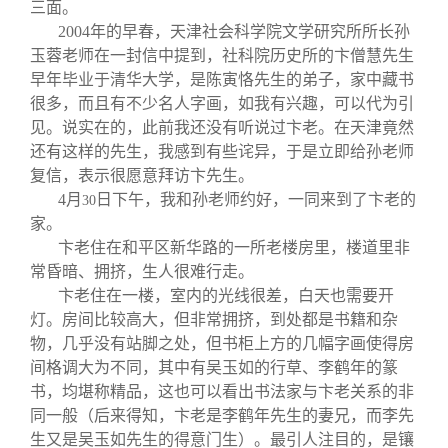
三面。
2004
年的早春，天津社会科学院文学研究所所长孙
玉蓉老师在一封信中提到，社科院历史所的卞僧慧先生
早年毕业于清华大学，是陈寅恪先生的弟子，家中藏书
很多，而且有不少名人字画，如我有兴趣，可以代为引
见。说实在的，此前我还没有听说过卞老。在天津竟然
还有这样的先生，我感到有些诧异，于是立即给孙老师
复信，表示很愿意拜访卞先生。
4
月
日下午，我和孙老师约好，一同来到了卞老的
30
家。
卞老住在和平区新华路的一所老楼房里，楼道里非
常昏暗、拥挤，生人很难行走。
卞老住在一楼，室内的光线很差，白天也需要开
灯。房间比较高大，但非常拥挤，到处都是书籍和杂
物，几乎没有站脚之处，但书柜上方的几幅字画使得房
间格调大为不同，其中有吴玉如的行草、李鹤年的篆
书，均堪称精品，这也可以看出书法家与卞老关系的非
同一般（后来得知，卞老是李鹤年先生的妻兄，而李先
生又是吴玉如先生的得意门生）。最引人注目的，是镶