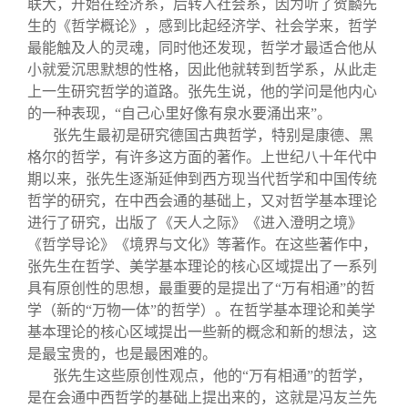
联大，开始在经济系，后转入社会系，因为听了贺麟先
生的《哲学概论》，感到比起经济学、社会学来，哲学
最能触及人的灵魂，同时他还发现，哲学才最适合他从
小就爱沉思默想的性格，因此他就转到哲学系，从此走
上一生研究哲学的道路。张先生说，他的学问是他内心
的一种表现，“自己心里好像有泉水要涌出来”。
张先生最初是研究德国古典哲学，特别是康德、黑
格尔的哲学，有许多这方面的著作。上世纪八十年代中
期以来，张先生逐渐延伸到西方现当代哲学和中国传统
哲学的研究，在中西会通的基础上，又对哲学基本理论
进行了研究，出版了《天人之际》《进入澄明之境》
《哲学导论》《境界与文化》等著作。在这些著作中，
张先生在哲学、美学基本理论的核心区域提出了一系列
具有原创性的思想，最重要的是提出了“万有相通”的哲
学（新的“万物一体”的哲学）。在哲学基本理论和美学
基本理论的核心区域提出一些新的概念和新的想法，这
是最宝贵的，也是最困难的。
张先生这些原创性观点，他的“万有相通”的哲学，
是在会通中西哲学的基础上提出来的，这就是冯友兰先