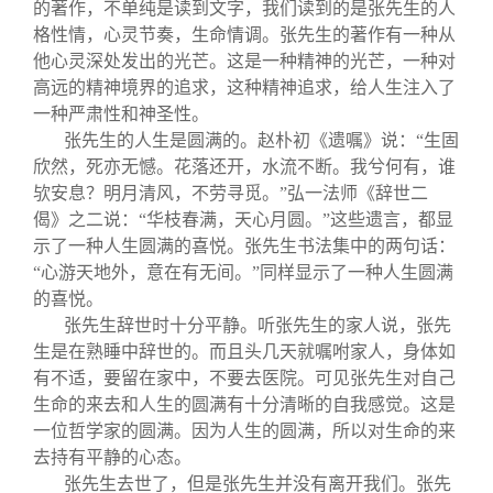
的著作，不单纯是读到文字，我们读到的是张先生的人
格性情，心灵节奏，生命情调。张先生的著作有一种从
他心灵深处发出的光芒。这是一种精神的光芒，一种对
高远的精神境界的追求，这种精神追求，给人生注入了
一种严肃性和神圣性。
张先生的人生是圆满的。赵朴初《遗嘱》说：“生固
欣然，死亦无憾。花落还开，水流不断。我兮何有，谁
欤安息？明月清风，不劳寻觅。”弘一法师《辞世二
偈》之二说：“华枝春满，天心月圆。”这些遗言，都显
示了一种人生圆满的喜悦。张先生书法集中的两句话：
“心游天地外，意在有无间。”同样显示了一种人生圆满
的喜悦。
张先生辞世时十分平静。听张先生的家人说，张先
生是在熟睡中辞世的。而且头几天就嘱咐家人，身体如
有不适，要留在家中，不要去医院。可见张先生对自己
生命的来去和人生的圆满有十分清晰的自我感觉。这是
一位哲学家的圆满。因为人生的圆满，所以对生命的来
去持有平静的心态。
张先生去世了，但是张先生并没有离开我们。张先