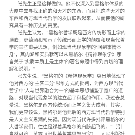
张先生正是这样做的。他不仅深入到黑格尔体系的
大厦中去寻找正确的和天才的东西，而且把这些天才的
东西和西方现当代哲学的发展联系起来，从而使他的研
究具有一种历史的高度。
张先生认为，“黑格尔哲学既是西方传统形而上学的
顶峰，更蕴涵和预示了传统形而上学的颠覆和现当代哲
学的某些重要思想，例如现当代现象学的‘回到事情本
身’，其内涵和实质就可以从黑格尔《精神现象学》序
言关于‘实质本质上是主体’的著名命题中得到真切的理
解和说明。”
张先生说：“黑格尔的《精神现象学》突出地体现了
他对西方的‘主客二分’思维方式的批判，为西方现当代
哲学中‘人与世界融合为一’的基本思想铺垫了宽广的道
路，对现当代现象学的建立起了积极的作用。我过去总
爱说：黑格尔是西方传统形而上学之集大成者，其实，
我们更应该说，黑格尔是他死后的西方现当代哲学特别
是人文主义思潮的先驱。因为现当代许多批评黑格尔的
大哲学家们，往往是踩着黑格尔的肩膀起飞的。”（引
自林可济、黄雯《张世英哲学思想研究》，人民出版社