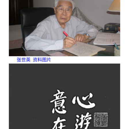
关闭
信息化服务
总会简介
三创大赛
会长致辞
实用信息
总会章程
理事会名单
张世英 资料图片
制度法规
联系我们