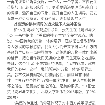
一再向读者和听者强调，一个人，一个学者，不仅要注
重增加自己的知识和学问，更重要的还要注重拓宽自己
的胸襟，涵养自己的气象，提升自己的人生境界，要去
追求一种更有意义、更有价值、更有情趣的人生。
对高远的精神境界的追求赋予人生神圣性
和“人生境界”的观点相联系，张先生在《境界与文
化》一书中提出了“美感的神圣性”这个美学观点。他
说：“中国传统的万物一体的境界，还缺乏基督教那种
令人敬畏的宗教感情，我认为我们未尝不可以从西方的
基督教里吸取一点宗教情怀，对传统的万物一体作出新
的诠释，把它当作我们民族的‘上帝’而生死以之地加以
崇拜，这个‘上帝’不在超验的彼岸，而就在此岸，就在
我们的心中。这样，我们所讲的‘万物一体’的境界之
美，就不仅具有超功利性和愉悦性，而且具有神圣
性。”“具有神圣性的‘万物一体’的境界，是人生终极关
怀之所在，是最高价值之所在，是美的根源。”（张世
英《境界与文化》，北京大学出版社2016年版，第260-
261页）
“美感的神圣性”的命题体现了对中西方美学思想最