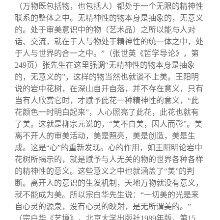
（万物既包括物，也包括人）都处于一个无限的精神性
联系的整体之中。无精神性的物本身是抽象的，无意义
的。处于审美意识中的物（艺术品）之所以能与人对
话、交流，就在于人与物处于精神性的统一体之中，处
于人与世界的合一之中。”（张世英《哲学导论》，第
249页）张先生在这里强调“无精神性的物本身是抽象
的，无意义的”，这样的物当然也就谈不上美。王阳明
说的岩中花树，在深山自开自落，并不存在意义，只有
当有人欣赏它时，才赋予此花一种精神性的意义，“此
花颜色一时明白起来”，人心照亮了此花，此花也就有
了美。这就是柳宗元说的，“美不自美，因人而彰”。美
离不开人的审美活动，美是照亮，美是创造，美是生
成。这是“心”的重新发现。心的作用，如王阳明论岩中
花树所揭示的，就是赋予与人无关的物的世界各种各样
的精神性的意义。这些意义之中也就涵盖了“美”的判
断。离开人的意识的生发机制，天地万物就没有意义，
就不能成为美。所以宗白华先生说：“一切美的光是来
自心灵的源泉，没有心灵的映射，是无所谓美的。”
（宗白华《艺境》，北京大学出版社1989年版，第15