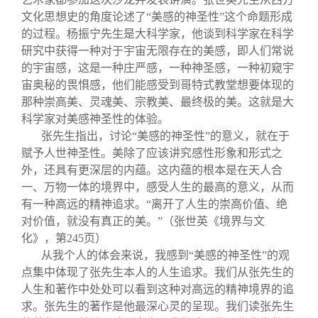
文化思想史的角度论述了“美感的神圣性”这个命题形成
的过程。杨振宁先生是大科学家，他谈到科学家在科学
研究中获得一种对于宇宙无限存在的美感，即人们常说
的宇宙感，这是一种庄严感，一种神圣感，一种初窥宇
宙奥秘的畏惧感，他们能感受到哥特式教堂想要体现的
那种崇高美、灵魂美、宗教美、最终极的美。这就是大
科学家对美感神圣性的体验。
张先生指出，讨论“美感的神圣性”的意义，就在于
赋予人世神圣性。美除了应该讲究感性形象和形式之
外，还具有更深层的内蕴。这内蕴的根本是在天人合
一、万物一体的境界中，感受人生的最高的意义，从而
有一种高远的精神追求。“离开了人生的崇高价值、绝
对价值，就没有真正的美。”（张世英《境界与文
化》，第245页）
从我个人的体会来说，我感到“美感的神圣性”的观
点集中体现了张先生本人的人生追求。我们从张先生的
人生和著作中处处可以看到这种对高远的精神境界的追
求。张先生的著作是他最深心灵的呈现。我们读张先生