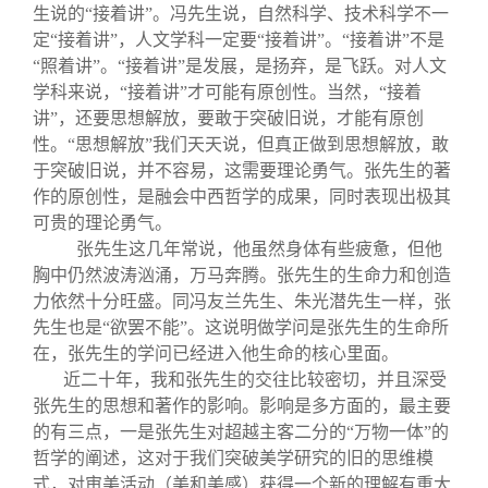
生说的“接着讲”。冯先生说，自然科学、技术科学不一
定“接着讲”，人文学科一定要“接着讲”。“接着讲”不是
“照着讲”。“接着讲”是发展，是扬弃，是飞跃。对人文
学科来说，“接着讲”才可能有原创性。当然，“接着
讲”，还要思想解放，要敢于突破旧说，才能有原创
性。“思想解放”我们天天说，但真正做到思想解放，敢
于突破旧说，并不容易，这需要理论勇气。张先生的著
作的原创性，是融会中西哲学的成果，同时表现出极其
可贵的理论勇气。
张先生这几年常说，他虽然身体有些疲惫，但他
胸中仍然波涛汹涌，万马奔腾。张先生的生命力和创造
力依然十分旺盛。同冯友兰先生、朱光潜先生一样，张
先生也是“欲罢不能”。这说明做学问是张先生的生命所
在，张先生的学问已经进入他生命的核心里面。
近二十年，我和张先生的交往比较密切，并且深受
张先生的思想和著作的影响。影响是多方面的，最主要
的有三点，一是张先生对超越主客二分的“万物一体”的
哲学的阐述，这对于我们突破美学研究的旧的思维模
式，对审美活动（美和美感）获得一个新的理解有重大