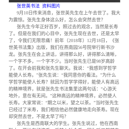
张世英书法 资料图片
9
月10日传来消息，张世英先生在上午去世了。我大
为震惊。张先生身体这么好，怎么会突然去世？
张先生今年正好百岁，照过去的观念，当然是长寿
了。但是在我们的心目中，张先生现在去世，还是太早
了，令我们无限悲痛！前年（2018年）12月18日，《张
世英书法集》出版，我们在燕南园56号院举行新书沙
龙。张先生在会上讲话，讲得那么好，讲得那么清晰，
一个字不多，一个字不少。当时张先生已是98岁高龄
了。在开会前我和张先生聊天。我说：“我感到学哲学
能使人长寿。”张先生说：“我同意你的看法。”为什么
学哲学能使人长寿？就因为哲学学得好，能使人有高远
的精神境界，就是张先生书法集里这两句话：“心游天
地外，意在有无间。”这种高远的精神境界，必然使人
长寿。大家常说：“期之以米，望之以茶。”当时张先生
已经过了米寿，我们相信他必然健康地走向茶寿。现在
却突然去世，不是太早了吗？
张先生是西南联大的学生。张先生说过，他在西南