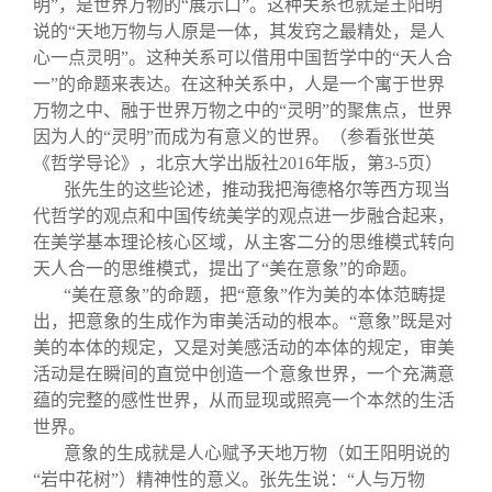
明”，是世界万物的“展示口”。这种关系也就是王阳明
说的“天地万物与人原是一体，其发窍之最精处，是人
心一点灵明”。这种关系可以借用中国哲学中的“天人合
一”的命题来表达。在这种关系中，人是一个寓于世界
万物之中、融于世界万物之中的“灵明”的聚焦点，世界
因为人的“灵明”而成为有意义的世界。（参看张世英
《哲学导论》，北京大学出版社2016年版，第3-5页）
张先生的这些论述，推动我把海德格尔等西方现当
代哲学的观点和中国传统美学的观点进一步融合起来，
在美学基本理论核心区域，从主客二分的思维模式转向
天人合一的思维模式，提出了“美在意象”的命题。
“美在意象”的命题，把“意象”作为美的本体范畴提
出，把意象的生成作为审美活动的根本。“意象”既是对
美的本体的规定，又是对美感活动的本体的规定，审美
活动是在瞬间的直觉中创造一个意象世界，一个充满意
蕴的完整的感性世界，从而显现或照亮一个本然的生活
世界。
意象的生成就是人心赋予天地万物（如王阳明说的
“岩中花树”）精神性的意义。张先生说：“人与万物