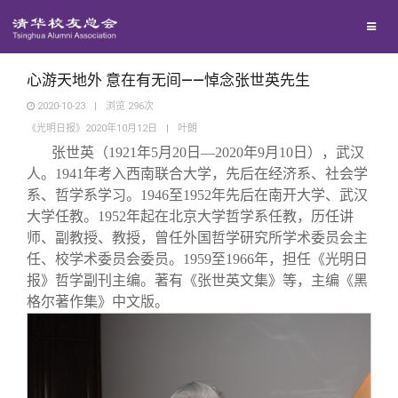
兴趣群体
捐赠方法
我要订阅
清华故事
西南联大校友会
义工计划
新媒体平台
青春风采
心游天地外 意在有无间——悼念张世英先生
2020-10-23
|
浏览
296
次
《光明日报》2020年10月12日
|
叶朗
校友文苑
张世英（1921年5月20日—2020年9月10日），武汉
人。1941年考入西南联合大学，先后在经济系、社会学
校友讲坛
系、哲学系学习。1946至1952年先后在南开大学、武汉
大学任教。1952年起在北京大学哲学系任教，历任讲
师、副教授、教授，曾任外国哲学研究所学术委员会主
校友视界
任、校学术委员会委员。1959至1966年，担任《光明日
报》哲学副刊主编。著有《张世英文集》等，主编《黑
校友服务
格尔著作集》中文版。
校友总会
终身学习