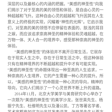
深层的以及最核心的内涵的把握。“美感的神圣性”向我
们揭示了对于至高的美的领悟和体验，是自由心灵的一
种超越和飞升。这种自由心灵的超越和飞升因其在人生
意义上的终极的实现，闪耀着“神性的光辉”。它启示我
们，对至高的美的领悟不应停留在表面的、肤浅的耳目
之娱，而应该追求崇高神圣的精神体验和灵魂超越，在
万物一体、天人合一的境界中，感受那种崇高的神圣的
体验。
“美感的神圣性”的体验并不离开日常生活，它就存
在于现实人生之中，存在于日常生活之中，但这种体验
只有在精神境界的不断超越和提升中才有可能实现。
“美感的神圣性”的命题体现出一种至高的人生追求，一
种崇高的人生境界，它的产生需要一种心灵的提升。所
以，“美感的神圣性”的命题是一种心灵的导向，精神的
导向，它向人们揭示了一个心灵世界不断上升的道路。
2014
年11月，北京大学美学与美育研究中心举办了
一次题为“美感的神圣性”的美学沙龙，张世英先生、杨
振宁先生、杜维明先生以及潘公凯、丁方等著名学者、
艺术家都参加这次沙龙并发表讲演。张世英先生从西方