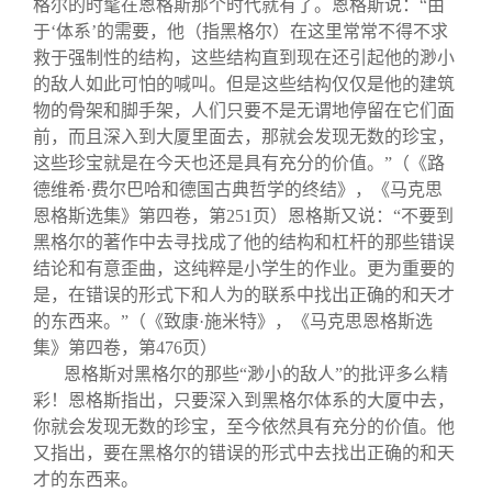
格尔的时髦在恩格斯那个时代就有了。恩格斯说：“由
于‘体系’的需要，他（指黑格尔）在这里常常不得不求
救于强制性的结构，这些结构直到现在还引起他的渺小
的敌人如此可怕的喊叫。但是这些结构仅仅是他的建筑
物的骨架和脚手架，人们只要不是无谓地停留在它们面
前，而且深入到大厦里面去，那就会发现无数的珍宝，
这些珍宝就是在今天也还是具有充分的价值。”（《路
德维希·费尔巴哈和德国古典哲学的终结》，《马克思
恩格斯选集》第四卷，第251页）恩格斯又说：“不要到
黑格尔的著作中去寻找成了他的结构和杠杆的那些错误
结论和有意歪曲，这纯粹是小学生的作业。更为重要的
是，在错误的形式下和人为的联系中找出正确的和天才
的东西来。”（《致康·施米特》，《马克思恩格斯选
集》第四卷，第476页）
恩格斯对黑格尔的那些“渺小的敌人”的批评多么精
彩！恩格斯指出，只要深入到黑格尔体系的大厦中去，
你就会发现无数的珍宝，至今依然具有充分的价值。他
又指出，要在黑格尔的错误的形式中去找出正确的和天
才的东西来。