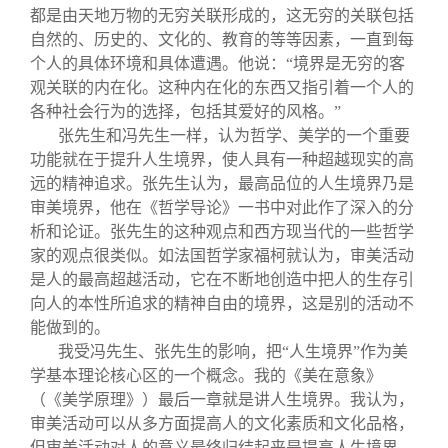
都是由天地万物的无穷关联形成的，这无穷的关联包括
自然的、历史的、文化的、教育的等等因素，一直到每
个人的具体环境和具体遭遇。他说：“境界是无穷的客
观关联的内在化。这种内在化的东西又指引着一个人的
各种社会行为的选择，包括其爱好的风格。”
张先生和冯先生一样，认为哲学、美学的一个重要
功能就在于提升人生境界，使人具有一种超越现实的高
远的精神追求。张先生认为，最高品位的人生境界乃是
审美境界，他在《哲学导论》一书中对此作了深入的分
析和论证。张先生的这种观点和西方现当代的一些哲学
家的观点很类似。如法国哲学家福柯就认为，审美活动
是人的最高超越活动，它在不断地创造中把人的生存引
向人的本性所追求的精神自由的境界，这是别的活动不
能做到的。
我受冯先生、张先生的影响，把“人生境界”作为美
学基本理论核心区的一个概念。我的《美在意象》
（《美学原理》）最后一章就是讲人生境界。我认为，
审美活动可以从多方面提高人的文化素质和文化品格，
但审美活动对人的意义最终归结起来是提高人生境界。