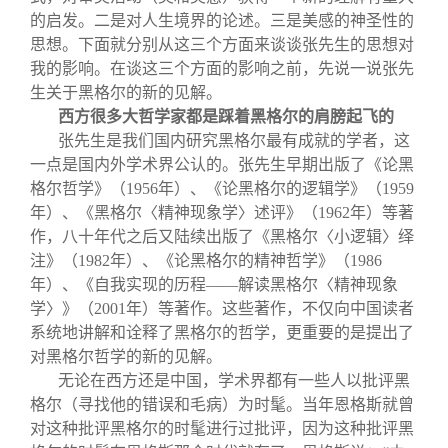
的启发。二是对人生境界的论述。三是美感的神圣性的
思想。下面就分别从这三个方面来谈谈张先生的思想对
我的影响。在谈这三个方面的影响之前，先说一说张先
生关于黑格尔的新的见解。
西方很多大哲学家都是踩着黑格尔的肩膀起飞的
张先生是我们国内研究黑格尔最有成就的学者，这
一点是国内外学术界公认的。张先生早期出版了《论黑
格尔哲学》（1956年）、《论黑格尔的逻辑学》（1959
年）、《黑格尔〈精神现象学〉述评》（1962年）等著
作，八十年代之后又陆续出版了《黑格尔〈小逻辑〉绎
注》（1982年）、《论黑格尔的精神哲学》（1986
年）、《自我实现的历程——解读黑格尔〈精神现象
学〉》（2001年）等著作。这些著作，不仅向中国读者
系统地讲解和诠释了黑格尔的哲学，更重要的是提出了
对黑格尔哲学的新的见解。
无论在西方还是中国，学术界都有一些人以批评黑
格尔（寻找他的错误和毛病）为时髦。当年恩格斯就曾
对这种批评黑格尔的时髦进行过批评，因为这种批评黑