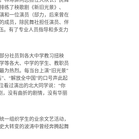
排练了秧歌剧《新旧光景》、
演和一位演员（邸力，后来曾在
的成员，除民舞社担任演员、伴
队伍。有了专业人员指导和多支力
部分社员到各大中学教习扭秧
学等各大、中学的学生、教职员
最为热烈。每当台上演“旧光景”
”、“解放全中国”的口号声此起
位看过演出的北大同学说：“你
剧，没有曲折的剧情，没有华丽
统一组织学生的业余文艺活动，
史大转变的波涛中曾经奔腾起舞