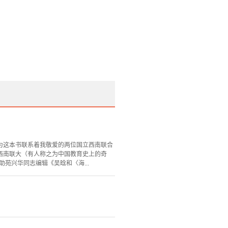
为这本书联系着我敬爱的两位国立西南联合
西南联大（有人称之为中国教育史上的奇
苑兴华同志编辑《吴晗和〈海...