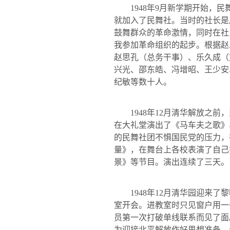
1948
年
9
月新学期开始，民
就加入了民舞社。当时的社长是
鼓舞群众的革命激情，同时在社
我参加革命组织的起步。根据赵
赵思孔（总务干事）、乐久成（
兴光、邵东皓、冯增昭、王少安
纪敏等数十人。
1948
年
12
月清华解放之前，
在大礼堂演出了《马车夫之歌》
的民舞社团不惧国民党的压力，
量》，在舞台上各校表演了自己
景》等节目。演出连续了三天。
1948
年
12
月清华园迎来了黎
室开会。进教室时只见窗户用一
员第一次打破单线联系而见了面
为迎接北平解放作好思想准备。