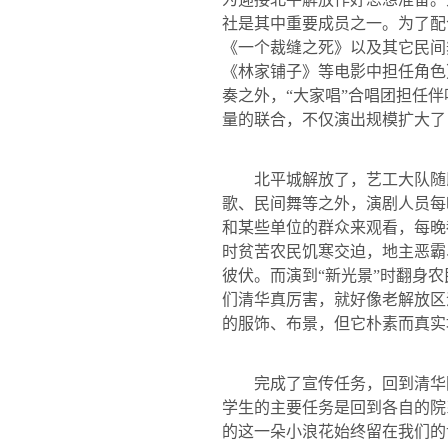
社是其中重要成员之一。为了配
《一个裁缝之死》以及其它民间
《林家铺子》等电影中担任角色
奏之外，“大家唱”合唱团担任
量的联合，不仅演出规模扩大了
北平城解放了，艺工大队随
歌、民间舞等之外，演剧人员每
和某些单位的群众来观看，每晚
时贫苦农民饥寒交迫，地主恶霸
彼伏。而演到“新光景”时翻身
们清华真厉害，就好像老解放区
的服饰、布景，但它朴素而真实
完成了宣传任务，回到清华
学生的主要任务是回到各自的院
的这一朵小浪花始终留在我们的