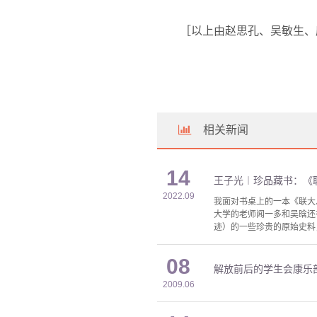
［以上由赵思孔、吴敏生、
相关新闻
14
王子光︱珍品藏书：《
2022.09
我面对书桌上的一本《联大
大学的老师闻一多和吴晗还
迹）的一些珍贵的原始史料
08
解放前后的学生会康乐
2009.06