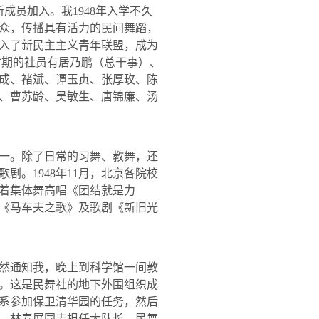
新成员加入。我
1948
年入学不久
众，传播具有活力的民间舞蹈，
入了新民主主义青年联盟，成为
时期的社员有居乃鹏（总干事）、
成、褚斌、谭玉贞、张厚玫、陈
、曹苏龄、吴敏生、唐锦廉、汤
一。除了日常的习舞、教舞，还
歌剧。
1948
年
11
月，北京各院校
着集体舞高唱《团结就是力
《马车夫之歌》及歌剧《新旧光
然通知我，晚上到科学馆一间教
。这是民舞社的地下外围组织成
系参加保卫清华园的任务，然后
，林寿屏同志担任大队长，民舞