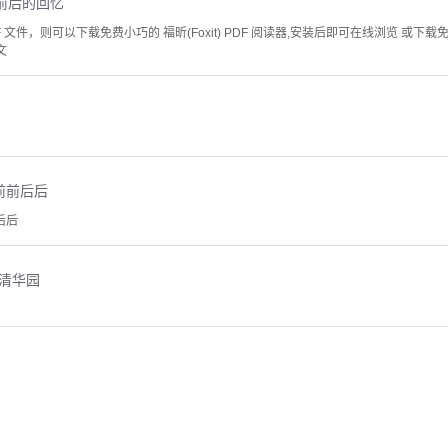
前后的回忆
文件，则可以下载免费小巧的 福昕(Foxit) PDF 阅读器,安装后即可在线浏览 或下载免费的 
文
前前后后
后后
的清华园