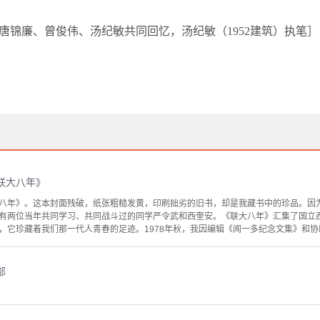
唐锦廉、曾俊伟、汤纪敏共同回忆，汤纪敏（
1952
建筑）执笔］
联大八年》
八年》。这本封面残破，纸张粗糙发黄，印刷拙劣的旧书，却是我藏书中的珍品。因
有两位当年共同学习、共同战斗过的同学严令武和西奎安。《联大八年》汇集了国立
，它珍藏着我们那一代人青春的足迹。1978年秋，我因编辑《闻一多纪念文集》和协助
部