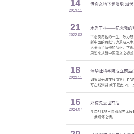
14
传奇女地下党潘琰 潜
2013.11
21
木秀于林——纪念我的
2022.03
古念良用他的一生，致力研
新中国的贡献与遭遇及人生
人全面了解他的品格、学识
周恩来从新中国建立之初就
18
清华社科学院成立前后
2022.11
如果您无法在线浏览此 PDF 
可在线浏览 或下载此 PDF 
16
邓稼先去世前后
2024.07
今年6月25日是邓稼先诞
一点缅怀之情。
29