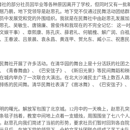
舞社的部分社员因毕业等各种原因离开了学校，但同时又有一批
居乃鹏，地下党领导是赵思孔。地下党不仅通过民舞活动团结群
员中发展党和党的外围组织。我就是在民舞社中由赵思孔发展加
思孔、吴敏生、唐锦廉、曾俊伟和我现在的不完全记忆：
这一
文娱干事）、章熙康、陈孔庆、薛君礼、何毓槐、解广润、白祖
、王春波、吕景晨、袁永昌、黄连甲、贺允东、臧小三、祝惠民
民舞社开展了许多活动。在清华园的舞台上是十分活跃的社团之
、《青春舞曲》、《巴安弦子》、《新旧光景》等民间舞蹈和秧
在城内举办了一次联合大演出。在北大沙滩民主广场上数百人跳
排练的民间舞。清华民舞社表演了《凿冰舞》、《巴安弦子》、
明的曙光。解放军包围了北京城。
12
月中的一天晚上，赵思孔突
条毯子挡着，教室中间地上点着一支蜡烛，周围围坐了七八个人
。赵思孔向我们简述了当前的形势，要求社员们暂时回到各自院
元旦后，在地下党的领导下，全校文艺社团联合组成了艺工大队