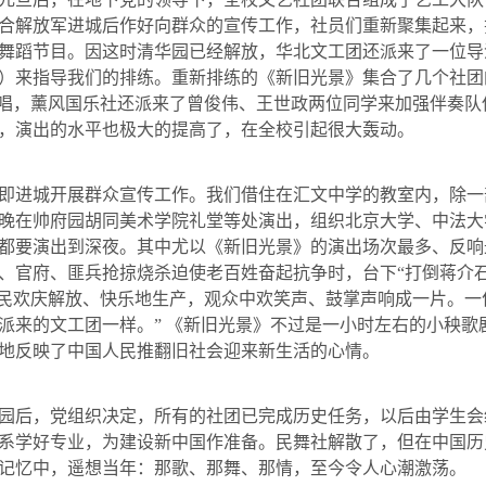
合解放军进城后作好向群众的宣传工作，社员们重新聚集起来，
舞蹈节目。因这时清华园已经解放，华北文工团还派来了一位导
）来指导我们的排练。重新排练的《新旧光景》集合了几个社团
伴唱，薰风国乐社还派来了曾俊伟、王世政两位同学来加强伴奏
，演出的水平也极大的提高了，在全校引起很大轰动。
即进城开展群众宣传工作。我们借住在汇文中学的教室内，除一
晚在帅府园胡同美术学院礼堂等处演出，组织北京大学、中法大
都要演出到深夜。其中尤以《新旧光景》的演出场次最多、反响
、官府、匪兵抢掠烧杀迫使老百姓奋起抗争时，台下“打倒蒋介石
农民欢庆解放、快乐地生产，观众中欢笑声、鼓掌声响成一片。一
派来的文工团一样。”
《新旧光景》不过是一小时左右的小秧歌
地反映了中国人民推翻旧社会迎来新生活的心情。
园后，党组织决定，所有的社团已完成历史任务，以后由学生会
系学好专业，为建设新中国作准备。民舞社解散了，但在中国历
记忆中，遥想当年：那歌、那舞、那情，至今令人心潮激荡。