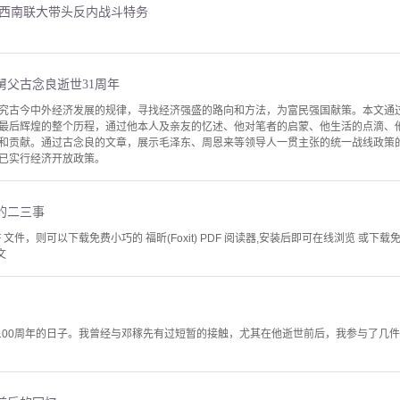
伏西南联大带头反内战斗特务
舅父古念良逝世31周年
究古今中外经济发展的规律，寻找经济强盛的路向和方法，为富民强国献策。本文通
最后辉煌的整个历程，通过他本人及亲友的忆述、他对笔者的启蒙、他生活的点滴、
和贡献。通过古念良的文章，展示毛泽东、周恩来等领导人一贯主张的统一战线政策
已实行经济开放政策。
的二三事
文件，则可以下载免费小巧的 福昕(Foxit) PDF 阅读器,安装后即可在线浏览 或下载免费的 
文
辰100周年的日子。我曾经与邓稼先有过短暂的接触，尤其在他逝世前后，我参与了几