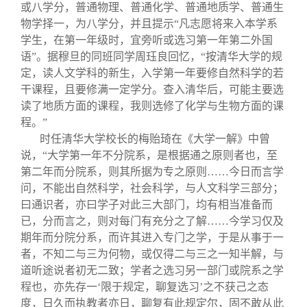
或八学分，普通物理、普通化学、普通地质学、普通生
物学择一，为八学分，并且提示“凡志愿将来入本学系
学生，在第一年级时，宜旁听或选习第一年第二外国
语”。据穆旦的同班同学周珏良回忆，“按清华大学的规
定，读人文学科的新生，入学第一年要修自然科学的若
干课程，且要修满一定学分。查入清华后，可能主要选
读了地质方面的课程，我则选修了化学与生物方面的课
程。”
时任清华大学校长的梅贻琦在《大学一解》中曾
说，“大学第一年不分院系，是根据通之原则者也，至
第二年而分院系，则其所据为专之原则……今日而言学
问，不能出自然科学，社会科学，与人文科学三部分；
曰通识者，亦曰学子对此三大部门，均有相当准备而
已，分而言之，则对每门有充分之了解……今学习仅及
期年而分院分系，而许其进入专门之学，于是从事于一
者，不知二与三为何物，或仅得二与三之一知半解，与
道听途说者初无二致；学者之选习另一部门或院系之学
程也，亦先存一‘限于规定，聊复选习’之不获己之态
度，日久而执教者亦日，聊复有此规定尔，固不敢从此