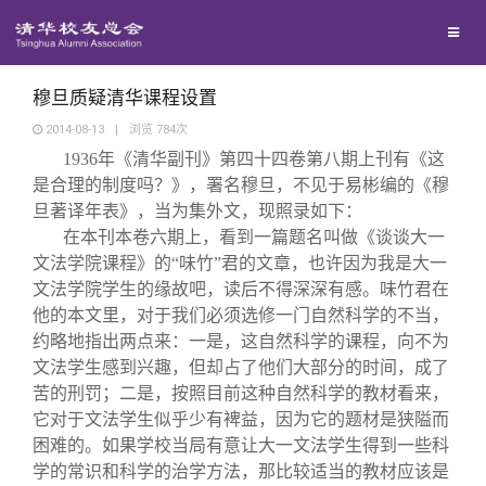
兴趣群体
捐赠方法
我要订阅
清华故事
西南联大校友会
义工计划
新媒体平台
青春风采
穆旦质疑清华课程设置
2014-08-13
|
浏览
784
次
1936
年《清华副刊》第四十四卷第八期上刊有《这
校友文苑
是合理的制度吗？》，署名穆旦，不见于易彬编的《穆
旦著译年表》，当为集外文，现照录如下：
校友讲坛
在本刊本卷六期上，看到一篇题名叫做《谈谈大一
文法学院课程》的“味竹”君的文章，也许因为我是大一
文法学院学生的缘故吧，读后不得深深有感。味竹君在
校友视界
他的本文里，对于我们必须选修一门自然科学的不当，
约略地指出两点来：一是，这自然科学的课程，向不为
校友服务
文法学生感到兴趣，但却占了他们大部分的时间，成了
苦的刑罚；二是，按照目前这种自然科学的教材看来，
它对于文法学生似乎少有裨益，因为它的题材是狭隘而
校友总会
终身学习
困难的。如果学校当局有意让大一文法学生得到一些科
学的常识和科学的治学方法，那比较适当的教材应该是