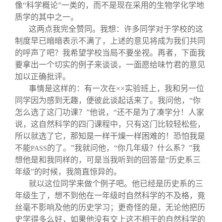
关闭
信息化服务
总会简介
像“科学概论”一类的，而不是现在采用的生物学化学地
质学的其中之一。
这两点我完全赞同。我想：许多同学对于学校的这
三创大赛
会长致辞
制度早已暗暗表示不满了，上述的意见将成为我们共同
的呼声了吧？我希望学校当局不要坐视。再者，下面我
实用信息
总会章程
要拿出一个切实的例子来谈谈，一面愿给味竹君的意见
加以正确批评。
事情是这样的：有一次在××实验班上，我和另一位
理事会名单
同学因为感到无趣，便彼此谈起话来了。我问他，“你
怎么选了这门功课？”他说，“还不是为了凑学分！人家
制度法规
说，这自然科学的四门课程中，只有这门比较轻松些，
所以就选了它，那知是一样干燥一样困难的！恐怕我是
不能
的了。”我就问他，“你几年级？什么系？”我
PASS
联系我们
想他是和我同样的，可是当我听到的回答是“历史系三
年级”的时候，我简直惊异的。
就以这位同学来做个例子吧。他已经是历史系的三
年级生了，想不到他在一年级时自然科学的不及格，竟
丝毫不影响及他的历史学习；更奇怪的是，无论他把历
史学得多么好，如果他没有交上这不相干的自然科学的