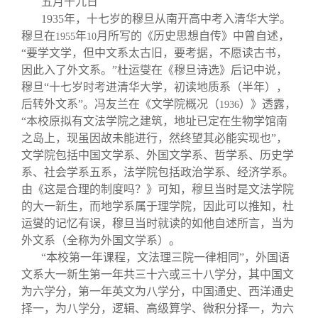
五月十九日
1935
年，十七岁的穆旦从南开高中考入清华大学。
穆旦在
年
月所写的《历史思想自传》中曾自述，
1955
10
“要学文学，但中文系太古旧，要考据，不愿读古书，
因此入了外文系。”杜运燮在《穆旦诗选》后记中说，
穆旦“十七岁时考进清华大学，初读地质系（半年），
后转外文系”。冯友兰在《文学院概况（
）》透露，
1936
“本校原拟有文法学院之建筑，地址已定在生物学馆南
之岛上，现虽因故未能进行，然终望其必能实现也”，
文学院包括中国文学系、外国文学系、哲学系、历史学
系、社会学系五系，法学院包括政治学系、经济学系。
由《这是合理的制度吗？》可知，穆旦当时是文法学院
的大一新生，而地学系属于理学院，因此可以推知，杜
运燮的记忆有误，穆旦当时就读的如他自述所言，当为
外文系（全称为外国文学系）。
“本校第一年课程，文法理三院一律相同”，外国语
文系大一新生第一年共三十六或三十八学分，其中国文
为六学分，第一年英文为八学分，中国通史、西洋通史
择一，为八学分，逻辑、高级算学、微积分择一，为六