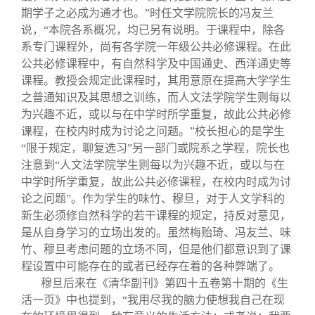
期学子之必成为通才也。”时任文学院院长的冯友兰
说，“本院各系概况，均已另有说明。于课程中，除各
系专门课程外，尚有各学院一年级公共必修课程。在此
公共必修课程中，有自然科学及中国通史、西洋通史等
课程。教授会规定此课程时，其用意原在提高大学学生
之普通知识及其思想之训练，而人文法学院学生则每以
为兴趣不近，或以与在中学时所学重复，故此公共必修
课程，在校内时成为讨论之问题。”校长担心的是学生
“限于规定，聊复选习”另一部门或院系之学程，院长也
注意到“人文法学院学生则每以为兴趣不近，或以与在
中学时所学重复，故此公共必修课程，在校内时成为讨
论之问题”。作为学生的味竹、穆旦，对于人文学科的
新生必须修自然科学的若干课程的规定，持反对意见，
是从自身学习的立场出发的。虽然梅贻琦、冯友兰、味
竹、穆旦考虑问题的立场不同，但是他们都意识到了课
程设置中可能存在的或者已经存在着的各种弊端了。
穆旦后来在《清华副刊》第四十五卷第十期的《生
活一页》中也提到，“我用尽我的脑力使想我自己在现