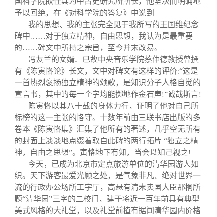
国科学院欲任其为中古史研究所所长，他坚决而明确地
予以回绝，在《对科学院的答复》中说到
:
我的思想、我的主张完全见于我所写的王国维纪念
碑中……对于独立精神，自由思想，我认为是最重要
的……碑文中所持之宗旨，至今并末改易。
冯友兰的女婿、已故中央音乐学院蔡仲德教授曾撰
有《陈寅恪论》长文，文中对碑文有这样的评价
“这是
:
一首热烈褒扬独立精神的颂歌，是知识分子人格自觉的
宣言书，其中的每一个字均能掷地作金石声
”诚哉斯言
!
!
陈寅恪以其八十载的身体力行，证明了他对自己所
标榜的这一主张的恪守。十数年前由三联书店出版的多
卷本《陈寅恪集》汇集了他所有的著述，几乎空无所有
的封面上淡淡地点缀着取自此碑的两行拓片
“独立之精
:
神，自由之思想”。寅恪地下有知，当会以知己视之
!
今天，已成为北京市定点旅游单位的清华园游人如
织。天下游客最爱光顾之处，是气象非凡、绝对世界一
流的行政办公场所工字厅，高悬有清末卖国大臣那桐所
题“清华园”三字的二校门，建于将近一百年前具有典型
美式风格的大礼堂，以及礼堂前植有据闻清华园内价格