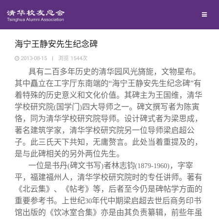
兴趣群体
捐赠方法
我要订阅
清华故事
西南联大校友会
义工计划
新媒体平台
青春风采
海宁王静安先生纪念碑
2013-08-15
|
浏览
1544
次
具有二百多年历史的清华园风光旖旎，文物星布。
校友文苑
其中矗立在工字厅东南端的“海宁王静安先生纪念碑”有
着特殊的历史意义和文化价值。其碑主为王国维，清华
校友讲坛
学校研究院
国学门
四大导师之一。碑文撰写者为陈寅
(
)
恪，同为清华学校研究院导师。设计碑式者为梁思成，
著名建筑学家，清华学校研究院另一位导师梁启超公
校友视界
子。此三氏天下共知，无庸赘言。此处当着重提及的，
是与此碑相关的另外两位先生。
校友服务
一位是书丹
碑文书写
者林志钧
，字宰
(
)
(1879-1960)
平，福建福州人，清华学校研究院时的专任讲师。著有
《北云集》、《帖考》等，后者至今仍是碑帖学方面的
校友总会
终身学习
重要参考书。上世纪
年代中期梁启超去世后商务印书
30
馆出版的《饮冰室合集》亦是由其负责纂辑，前些年虽