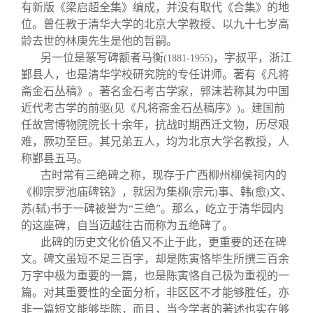
关闭
信息化服务
总会简介
有新版《梁启超全集》编成，并没有取代《合集》的地
位。曾任教于清华大学的北京大学教授、以九十七岁高
龄去世的林庚先生是他的哲嗣。
三创大赛
会长致辞
另一位是篆写碑额者马衡
，字叔平，浙江
(1881-1955)
鄞县人，也是清华学校研究院的专任讲师。著有《凡将
实用信息
总会章程
斋金石丛稿》。著名金石考古学家，郭沫若称其为中国
近代考古学的前驱
见《凡将斋金石丛稿序》
。建国前
(
)
任故宫博物院院长十余年，抗战时期西迁文物，历尽艰
理事会名单
难，厥功至巨。其兄弟五人，均为北京大学名教授，人
称鄞县五马。
制度法规
古时常有三绝碑之称，现存于广西柳州柳侯祠内的
《柳宗罗池庙碑铭》，就因为集柳
宗元
事、韩
愈
文、
(
)
(
)
苏
轼
书于一碑被誉为“三绝”。那么，屹立于清华园内
(
)
联系我们
的这座碑，自当迈越往古而称为五绝碑了。
此碑的历史文化价值又不止于此，更重要的还在碑
文。碑文虽短不足三百字，却是陈寅恪毕生所撰三百余
万字中极为重要的一篇，也是陈寅恪自己极为重视的一
篇。对其重要性的全面分析，非区区不才能够胜任，亦
非一篇短文能够毕陈，而且，当今学者的著述也实在够