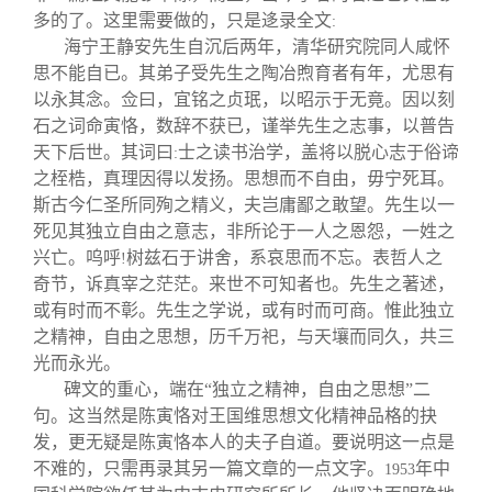
多的了。这里需要做的，只是迻录全文
:
海宁王静安先生自沉后两年，清华研究院同人咸怀
思不能自已。其弟子受先生之陶冶煦育者有年，尤思有
以永其念。佥曰，宜铭之贞珉，以昭示于无竟。因以刻
石之词命寅恪，数辞不获已，谨举先生之志事，以普告
天下后世。其词曰
士之读书治学，盖将以脱心志于俗谛
:
之桎梏，真理因得以发扬。思想而不自由，毋宁死耳。
斯古今仁圣所同殉之精义，夫岂庸鄙之敢望。先生以一
死见其独立自由之意志，非所论于一人之恩怨，一姓之
兴亡。呜呼
树兹石于讲舍，系哀思而不忘。表哲人之
!
奇节，诉真宰之茫茫。来世不可知者也。先生之著述，
或有时而不彰。先生之学说，或有时而可商。惟此独立
之精神，自由之思想，历千万祀，与天壤而同久，共三
光而永光。
碑文的重心，端在“独立之精神，自由之思想”二
句。这当然是陈寅恪对王国维思想文化精神品格的抉
发，更无疑是陈寅恪本人的夫子自道。要说明这一点是
不难的，只需再录其另一篇文章的一点文字。
年中
1953