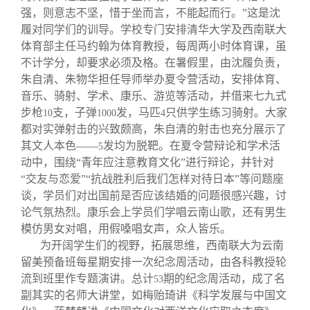
强，则意志不坚，惜于坐而言，不能起而行。”这是沈
履对同学们的训导。学校专门安排清华大学及西南联大
体育部主任马约翰为体育教授，每周两小时体育课，虽
不计学分，却要求必须及格。在暑假里，由沈履负责，
朱自清、朱物华担任导师举办夏令营活动，安排体育、
音乐、骑射、学术、康乐、游览等活动，并借来七九式
步枪
支，子弹
发，马匹
只供学生练习骑射。大家
10
1000
4
都对实弹射击的兴致颇高，朱自清的射击也充分展示了
其文人本色——
发均为脱靶。在夏令营辩论和学术活
5
动中，围绕“青年应注意教育文化”进行辩论，并针对
“交友与恋爱”“抗战胜利后我们怎样对待日本”等问题座
谈，学员们对出国前是否应该结婚的问题很感兴趣，讨
论气氛热烈。康乐会上学员们学唱云南山歌，还有男生
模仿男女对唱，用假嗓唱女声，众人皆乐。
为开阔学生们的视野，拓展思维，西南联大为云南
留美预备班每星期安排一次纪念周活动，由各科教授轮
流到班里作专题演讲。总计
期的纪念周活动，成了名
53
副其实的名师大讲堂，如梅贻琦讲《科学发展与中国文