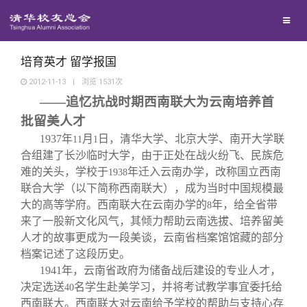
兴趣群体
捐赠方法
我要订阅
清华故事
西南联大校友会
义工计划
新媒体平台
青春风采
培育英才 留学报国
2012-11-13
|
浏览
1531
次
——追忆抗战时期西南联大为云南培养首
校友文苑
批留美人才
1937
年
月
日，清华大学、北京大学、南开大学联
11
1
校友讲坛
合组建了长沙临时大学，由于正处在战火纷飞、民族危
难的关头，学校于
年迁入云南办学，改称国立西南
1938
校友视界
联合大学（以下简称西南联大），成为当时中国规模最
大的高等学府。西南联大在云南办学的
年，给全省带
8
来了一股新文化风气，其倾力帮助云南选拔、培养留美
校友服务
人才的故事更成为一段美谈，云南省档案馆馆藏的部分
档案记述了这段历史。
校友总会
终身学习
1941
年，云南省政府为储备战后建设的专业人才，
决定选送
名学生赴美学习，并将考试教学事宜委托给
40
西南联大。西南联大对云南给予学校的帮助与支持心存