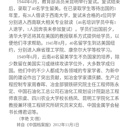
1944
年
月，教育部派员来昆明举行复试。复试结束
6
后，录取了
名学生留美。在已录取学生等待出国的
40
1
年里，有
人借读于西南大学，复试未合格的
位同学
26
4
分别进入西南联大相关专业就读（
名培训学员中有
46
1
人退学，
人因奔丧未参加复试）。学员们出国前夕，
1
清华大学还将其在美国的教授联系方式提供给学员，以
便他们寻求帮助。
年
月，
名留学生到达美国纽
1945
8
40
约，分别进入麻省理工学院、康奈尔大学等校学习。
1949
年
月，云南
名留美学生不负国家的培养，除
6
40
少数留在美国实习或继续攻读学位外，大多数学成归
国。他们中的不少人都成为各领域的专家学者、为新中
国的建设作出了突出贡献，如冶金学家谭庆麟、生产过
程控制专家周春晖、冶金部钢铁研究院主任工程师陈永
定、中国石油化工总公司石油化工规划设计院副总工程
师袁宗虞、四川农业大学校长杨凤、昆明工学院化工系
教授兼环境工程研究所研究员宋文彪、中国金属学会秘
书长傅君诏等。
（李艳 文
/
图）
转自《中国档案报》
2012
年
11
月
1
日