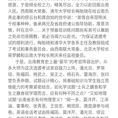
关闭
信息化服务
总会简介
感激，于是倾全校之力，精英尽出，全力以赴回报云南
人民。西南联大常委、清华大学校长梅贻琦在给云南负
责此事的缪云台和龚自知的信中说：“弟等自来昆明关
三创大赛
会长致辞
于校事种种，备承两兄及省政府诸公指导协助，厚意浓
情，时在念中……关于预备班训练问题尚有弟可以襄助
实用信息
总会章程
之处尚勿吝赐教，弟必当竭力以赴也。”为保证选拔考
试的顺利进行，梅贻琦和清华大学各系主任及教授组成
了考试和事务委员会，由西南联大常委、北京大学校长
理事会名单
蒋梦麟和云南大学校长熊庆来任监视委员。
于是，云南教育史上最“豪华”的考官阵容出炉，众
制度法规
多大师为这次选拔考试亲自操刀上阵，潘光旦、罗常
培、陈福田、杨武之、吴正之、杨石先、雷海宗、张印
堂负责命题，试题设计精心，将基础知识与学生独立思
联系我们
维能力的考察紧密结合，如化学试题“士兵之膳食和学
生之膳食就学理而言，应有何种不同之点？”又如地理
试题“云南省名有何地理意义？”闻一多、莫泮芹、江泽
涵、霍秉权、张青莲、王信忠、鲍觉民、唐崑源参与阅
卷。英语会话考试由陈福田、莫泮芹、潘光旦、缪云