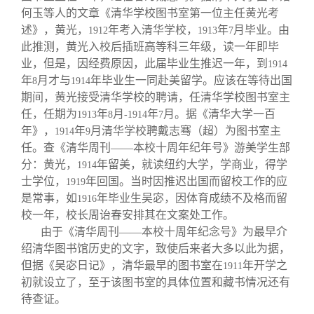
何玉等人的文章《清华学校图书室第一位主任黄光考
述》，黄光，
年考入清华学校，
年
月毕业。由
1912
1913
7
此推测，黄光入校后插班高等科三年级，读一年即毕
业，但是，因经费原因，此届毕业生推迟一年，到
1914
年
月才与
年毕业生一同赴美留学。应该在等待出国
8
1914
期间，黄光接受清华学校的聘请，任清华学校图书室主
任，任期为
年
月
年
月。据《清华大学一百
1913
8
-1914
7
年》，
年
月清华学校聘戴志骞（超）为图书室主
1914
9
任。查《清华周刊——本校十周年纪年号》游美学生部
分：黄光，
年留美，就读纽约大学，学商业，得学
1914
士学位，
年回国。当时因推迟出国而留校工作的应
1919
是常事，如
年毕业生吴宓，因体育成绩不及格而留
1916
校一年，校长周诒春安排其在文案处工作。
由于《清华周刊——本校十周年纪念号》为最早介
绍清华图书馆历史的文字，致使后来者大多以此为据，
但据《吴宓日记》，清华最早的图书室在
年开学之
1911
初就设立了，至于该图书室的具体位置和藏书情况还有
待查证。