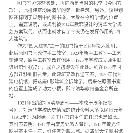
图书室紧邻斋务处，再向西是当时的礼堂（今同方
部），此排建筑均属清华的第一批建筑。另外，该规划
图还标明了规划中的图书楼，大致在今科学馆的位置
上。需要说明，该规划被
年默菲设计的清华大学规
1914
划方案取代，从而也就才有了今天仍在发挥作用的“四
大建筑”。
作为“四大建筑”之一的图书馆于
年投入使用，
1918
此后原图书室改作手工教室，
年新手工教室
工艺
1923
---
馆建成，原手工教室改作他用。
年学校成立师生联
1925
谊组织“同方部”，成立之初即设在此处。约在
年同
1930
方部迁移到旧礼堂，此建筑又改作游艺室。
年代为
1930
建电机馆，把这座
形建筑全拆除了。后来在原图书室
L
的位置上建成了动力小楼，即今清华教育基金会所在
地。
1921
年出版的《清华周刊——本校十周年纪念
号》，对清华学校历史情况的统计资料大多以民国元年
（
年）为起始，关于图书馆主任的任职也是如此。
1912
其附表表明：
年由庶务处派人管理，
年黄光任
1912
1913
图书室主任一年，继任者为戴志骞。据清华大学图书馆