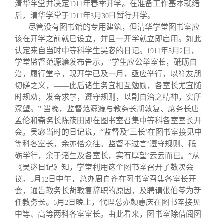
关闭
信息化服务
总会简介
清华学堂并决定
年春季开学。在准备工作基本就绪
1911
后，清华学堂于
年
月
日暂行开学。
1911
3
30
尽管没有图书馆的专用建筑，但清华学堂图书室应
三创大赛
会长致辞
该在开学之前就已设立，并且一开学就立即启用。如此
认定来自当时中等科学生吴宓的日记。
年
月
日，
1911
5
2
学堂监督范源濂发布告示，“学生应公举室长，砥砺自
实用信息
总会章程
治，履行堂章，现开学已及一月，亟应举行，以符友朋
切磋之义，——此后诸生务宜相互勉励，各室长尤宜随
理事会名单
时规劝，发奋求学，遵守规则，以副自治之精神，实所
深望。” 当晚，监督范源濂与教务长胡敦复、庶务长唐
孟伦和斋务长陈筱田即在图书室召集中等科各室室长开
制度法规
会。吴宓当时的日记说，“监督及‘三长’在图书室接见中
等科各室长，余亦偕众往。监督不过言‘遵守规则、砥
联系我们
砺学行，余于诸生及各室长，实有厚望’云云而已。”从
《吴宓日记》知，学堂利用这个图书室召开了数次会
议。
月
日中午，总办周自齐在图书室召集各室长开
5
12
会，通告教务长胡敦复辞职的原因，及聘请张伯苓为新
任教务长。
月
日晚上，代理总办颜惠庆在图书室接见
6
2
中等、高等两科各室室长。由此看来，图书室除借阅图