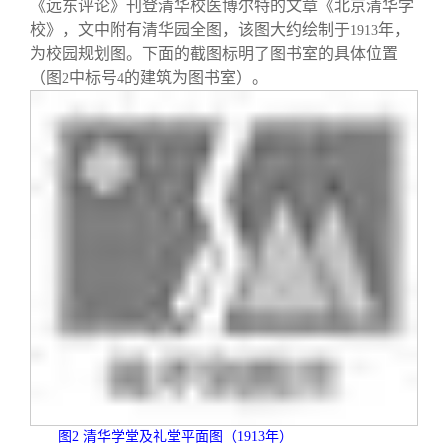
《远东评论》刊登清华校医博尔特的文章《北京清华学
校》，文中附有清华园全图，该图大约绘制于
年，
1913
为校园规划图。下面的截图标明了图书室的具体位置
（图
中标号
的建筑为图书室）。
2
4
图
2
清华学堂及礼堂平面图（
1913
年）