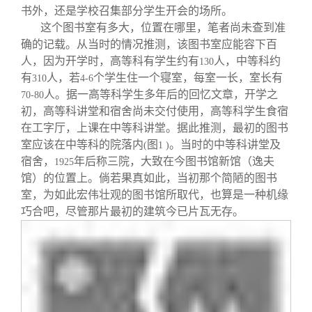
书外，还是学校召集部分学生开会的场所。
这个图书室有多大，位置在哪里，笔者尚未查到准
确的记载。从当时的情况推测，该图书室应能容下百
人，因为开学时，高等科有学生约有
人，中等科约
130
有
人，若
个学生住一个寝室，每室一长，室长有
310
4-6
人。据一高等科学生多年后的回忆文章，开学之
70-80
初，高等科讲堂和宿舍尚未交付使用，高等科学生食宿
在工字厅，上课在中等科讲堂。据此推测，最初的图书
室应该在中等科的院落内
图
。当时的中等科讲堂及
(
1 )
宿舍，
年后称三院，大致在今图书馆新馆（逸夫
1925
馆）的位置上。倘若果真如此，当初那个简陋的图书
室，为如此宏伟壮观的图书馆所取代，也算是一种机缘
巧合吧，尽管那片最初的建筑今已片瓦无存。