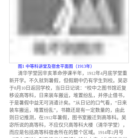
图
1
中等科讲堂及宿舍平面图（
1913
年）
清华学堂因辛亥革命停课半年，
年
月底学堂重
1912
4
新开学。不久就到暑假，但假期中仍有学生到校。吴宓
于
月
日返回学校，当日日记说：“校中之图书馆近复
8
10
移设高等科，日来装车搬运，堆置纷乱，并停止借书，
于是暑假中益无可消遣计矣。”从日记的口气看，“日来
装车搬运，堆置纷乱”，书籍还是有一定数量的，由此
则日记推测，在
年暑假，图书室搬迁到高等科。吴
1912
宓所说的高等科，不应仅只高等科大楼（清华学堂），
而应是包括高等科宿舍所在的整个区域。
年
月号
1914
2