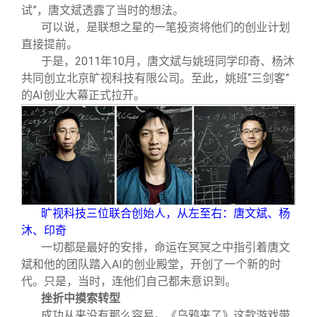
试”，唐文斌透露了当时的想法。
可以说，是联想之星的一笔投资将他们的创业计划
直接提前。
于是，2011年10月，唐文斌与姚班同学印奇、杨沐
共同创立北京旷视科技有限公司。至此，姚班“三剑客”
的AI创业大幕正式拉开。
旷视科技三位联合创始人，从左至右：唐文斌、杨
沐、印奇
一切都是最好的安排，命运在冥冥之中指引着唐文
斌和他的团队踏入AI的创业殿堂，开创了一个新的时
代。只是，当时，连他们自己都未意识到。
挫折中摸索转型
成功从来没有那么容易。《乌鸦来了》这款游戏带