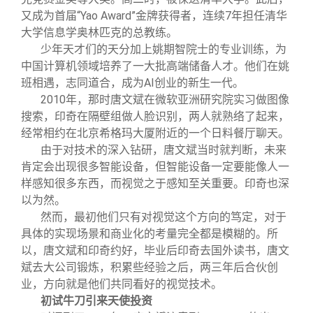
又成为首届“Yao Award”金牌获得者，连续7年担任清华
大学信息学奥林匹克的总教练。
少年天才们的天分加上姚期智院士的专业训练，为
中国计算机领域培养了一大批高端储备人才。他们在姚
班相遇，志同道合，成为AI创业的新生一代。
2010
年，那时唐文斌在微软亚洲研究院实习做图像
搜索，印奇在隔壁组做人脸识别，两人就熟络了起来，
经常相约在北京希格玛大厦附近的一个日料餐厅聊天。
由于对技术的深入钻研，唐文斌当时就判断，未来
肯定会出现很多智能设备，但智能设备一定要能像人一
样感知很多东西，而视觉之于感知至关重要。印奇也深
以为然。
然而，最初他们只有对视觉这个方向的笃定，对于
具体的实现场景和商业化的考量完全都是模糊的。所
以，唐文斌和印奇约好，毕业后印奇去国外读书，唐文
斌去大公司锻炼，积累些经验之后，两三年后合伙创
业，方向就是他们共同看好的视觉技术。
初试牛刀引来天使投资