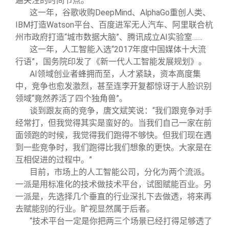
遍关注的时间节点。
这一年，谷歌收购DeepMind、AlphaGo重创人类、
IBM打造Watson平台、百度进军无人汽车、阿里联合杭
州市政府打造“城市数据大脑”、腾讯成立AI实验室……
这一年，人工智能入选“2017年度中国媒体十大流
行语”，国务院印发了《新一代人工智能发展规划》。
AI
领域创业者蜂拥而至，人才紧缺，资本高度集
中，竞争也愈发激烈，甚至连李开复都惊讶于人脸识别
领域“竟然养活了四个独角兽”。
谈到跟友商的竞争，唐文斌笑说：“我们跟竞争对手
经常打，但我觉得其实是蛮好的。当我们自己一家在前
面领跑的时候，我觉得我们跑得不够快。但我们现在遇
到一些竞争时，我们跑得比我们想象的更快。大家是在
互相促进的过程中。”
目前，市场上的人工智能公司，分化为两个流派。
一派是用标准化的技术做技术平台，试图赋能百业。另
一派是，先选择几个垂直的行业深扎下去做透，将来再
去赋能别的行业。旷视显然属于后者。
“技术平台一定是你把两三个场景已经打得足够透了