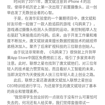
时间到了2011年，唐文斌注意到 iPhone 4 的出
现，使得手机历史上第一次出现了前置摄像头，这一创
举启发了无数创业者的心智。
于是，在清华实验室的一个暑期项目中，唐文斌和
好友印奇一起做了一款人脸追踪的游戏《乌鸦来了》，
游戏通过摄像头检测人头颈部的运动，来控制稻草人左
右驱赶飞来偷南瓜的乌鸦。后来，由于开发工作量和难
度不断加大，唐文斌就请来擅长数据挖掘技术的姚班师
弟杨沐加入，聚齐了后来旷视科技的三位联合创始人。
由于玩法非常新奇，《乌鸦来了》很快就上升到苹
果App Store中国区免费榜前三名，吸引了多家资本的
注意。此时，联想之星也找到了唐文斌他们，对三位年
轻人的技术能力赞赏有加，而且看好人工智能的未来，
当即决定作为天使投资人扶三位年轻人走上创业之路。
此后，联想之星还邀请唐文斌加入联想之星创业
CEO特训班进行学习，为还是学生的唐文斌培训了基本
的商业和管理素养。
“我觉得学生创业好的一点就在于没有什么可害怕可
失去的，何况还有人给买单，我们觉得蛮值得试一