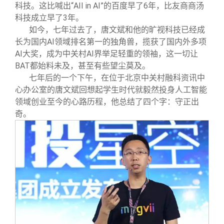
关闭
信息化服务
总会简介
科技。这比喊出“AII in AI”的百度早了6年，比友商商汤
科技成立早了3年。
如今，七年过去了，唐文斌和他的旷视科技已经成
三创大赛
会长致辞
长为国内AI领域排名第一的独角兽，揽获了国内外多项
AI大奖，成为中关村AI界举足轻重的领袖，这一切让
实用信息
总会章程
BAT都始料未及，甚至有些望尘莫及。
七年后的一个下午，在位于北京中关村融科资讯中
心办公室的唐文斌回想起学生时代就毅然投身人工智能
理事会名单
领域创业至今的心路历程，他总结了四个字：守正出
奇。
制度法规
联系我们