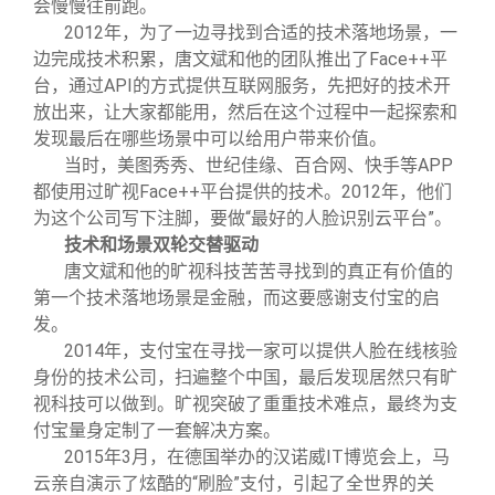
会慢慢往前跑。
2012
年，为了一边寻找到合适的技术落地场景，一
边完成技术积累，唐文斌和他的团队推出了Face++平
台，通过API的方式提供互联网服务，先把好的技术开
放出来，让大家都能用，然后在这个过程中一起探索和
发现最后在哪些场景中可以给用户带来价值。
当时，美图秀秀、世纪佳缘、百合网、快手等APP
都使用过旷视Face++平台提供的技术。2012年，他们
为这个公司写下注脚，要做“最好的人脸识别云平台”。
技术和场景双轮交替驱动
唐文斌和他的旷视科技苦苦寻找到的真正有价值的
第一个技术落地场景是金融，而这要感谢支付宝的启
发。
2014
年，支付宝在寻找一家可以提供人脸在线核验
身份的技术公司，扫遍整个中国，最后发现居然只有旷
视科技可以做到。旷视突破了重重技术难点，最终为支
付宝量身定制了一套解决方案。
2015
年3月，在德国举办的汉诺威IT博览会上，马
云亲自演示了炫酷的“刷脸”支付，引起了全世界的关