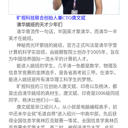
旷视科技联合创始人兼CTO唐文斌
清华姚班的天才少年们
清华曾流传一句话，半国英才聚清华，而清华一半
英才在姚班。
神秘而光环萦绕的姚班，官方正式叫法是清华学堂
计算机科学实验班，由姚期智院士创办于2005年，旨在
为中国培养国际一流水平的计算机人才。
能进入姚班的学生，几乎清一色都是数学、物理及
信息学竞赛的金牌选手，是各省高考前三甲。在清华，
能进入姚班是所有清华理工科学生的梦想。
旷视科技的三位创始人唐文斌、印奇以及杨沐，都
是出自清华姚班的高材生，唐文斌、印奇是2006级同班
同学，杨沐比他们小一届。
唐文斌是浙江绍兴人，从小就是电脑编程高手，初
中还未毕业就“毛遂自荐”进入绍兴一中高中部，先后获
得全国信息学奥林匹克联赛一等奖、全国信息学奥林匹
克竞赛金奖等大奖。高二时，被保送清华大学。此后，