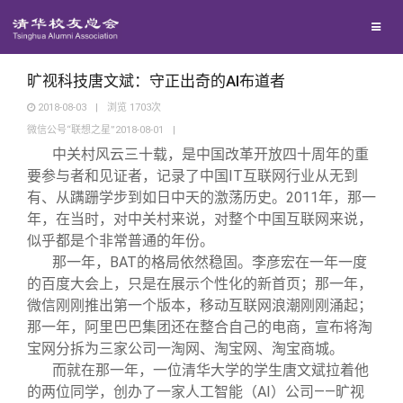
兴趣群体
捐赠方法
我要订阅
清华故事
西南联大校友会
义工计划
新媒体平台
青春风采
旷视科技唐文斌：守正出奇的AI布道者
2018-08-03
|
浏览
1703
次
微信公号“联想之星”2018-08-01
|
校友文苑
中关村风云三十载，是中国改革开放四十周年的重
要参与者和见证者，记录了中国IT互联网行业从无到
校友讲坛
有、从蹒跚学步到如日中天的激荡历史。2011年，那一
年，在当时，对中关村来说，对整个中国互联网来说，
似乎都是个非常普通的年份。
校友视界
那一年，BAT的格局依然稳固。李彦宏在一年一度
的百度大会上，只是在展示个性化的新首页；那一年，
校友服务
微信刚刚推出第一个版本，移动互联网浪潮刚刚涌起；
那一年，阿里巴巴集团还在整合自己的电商，宣布将淘
宝网分拆为三家公司一淘网、淘宝网、淘宝商城。
校友总会
终身学习
而就在那一年，一位清华大学的学生唐文斌拉着他
的两位同学，创办了一家人工智能（AI）公司——旷视