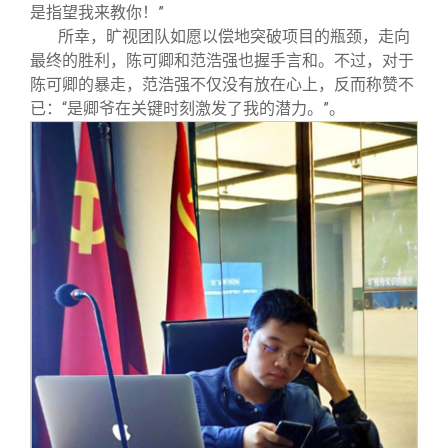
是指望我来教你！”
所幸，旷视团队如愿以偿地突破项目的瓶颈，走向
最终的胜利，陈可卿和范浩强也握手言和。不过，对于
陈可卿的暴走，范浩强不仅没有放在心上，反而称赞不
已：“是卿爷在关键时刻激发了我的潜力。”。