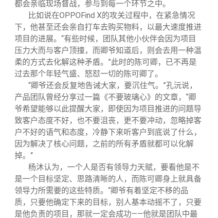
都会亲临现场督战，参与到每一个环节之中。
比如说在OPPOFind X的攻关过程中，在紧急情况
下，他甚至还会亲自打车去购买物料，以最大速度推进
项目的进展。“有些时候，团队其他小伙伴会因为项目
压力大而与客户顶撞，而卿爷知道后，则会去用一种温
柔的方式去化解这种矛盾。”此时的陈可卿，已不再是
过去那个年轻气盛、怒怼一切的陈可卿了。
“卿爷还会反复地告诫大家，要沉住气。”孔沅说，
产品团队曾经分享过一篇《不要玻璃心》的文章，“卿
爷希望能够以此提醒大家，即使因为项目推进的问题导
致客户态度不好，也不要沮丧，更不要冲动，忽略掉客
户不好的语气和态度，冷静下来听客户到底说了什么，
因为解决了核心问题，之前的所有矛盾就都可以化解
掉。”
杨沐认为，一个人是否有领导力天赋，要看他是不
是一个目标坚定、思路清晰的人，而陈可卿身上就具备
领导力所需要的这些特质。“卿爷有着坚定不移的品
质，只要他确定下来的目标，别人基本动摇不了，只要
是他负责的项目，那就一定会成功——他就是团队中最