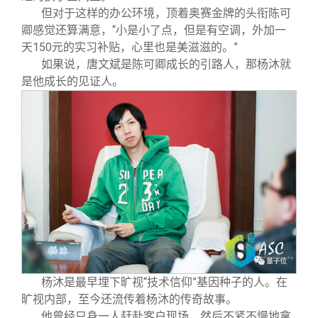
但对于这样的办公环境，顶着奥赛金牌的头衔陈可
卿感觉还算满意，“小是小了点，但是有空调，外加一
天150元的实习补贴，心里也是美滋滋的。”
如果说，唐文斌是陈可卿成长的引路人，那杨沐就
是他成长的见证人。
杨沐是最早埋下旷视“技术信仰”基因种子的人。在
旷视内部，至今还流传着杨沐的传奇故事。
他曾经只身一人赶赴客户现场，然后不紧不慢地拿