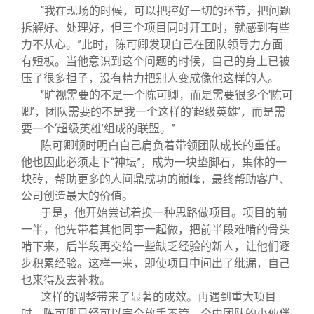
“我在现场的时候，可以把控好一切的环节，把问题
拆解好、处理好，但三个项目同时开工时，就感到有些
力不从心。”此时，陈可卿发现自己在团队领导力方面
有短板。当他意识到这个问题的时候，自己的身上已被
压了很多担子，没有精力把别人变成像他这样的人。
“旷视需要的不是一个陈可卿，而是需要很多个‘陈可
卿’，团队需要的不是我一个这样的‘超级英雄’，而是需
要一个‘超级英雄’组成的联盟。”
陈可卿顿时明白自己肩负着带领团队成长的重任。
他也因此必须走下“神坛”，成为一块垫脚石，集体的一
块砖，帮助更多的人问鼎成功的巅峰，最终帮助客户、
公司创造最大的价值。
于是，他开始尝试着换一种思路做项目。项目的前
一半，他先带着其他同事一起做，把前半段难啃的骨头
啃下来，后半段再交给一些缺乏经验的新人，让他们逐
步积累经验。这样一来，即使项目中间出了纰漏，自己
也来得及去补救。
这样的调整带来了显著的成效。再遇到重大项目
时，陈可卿已经可以完全放手不管，全由团队的小伙伴