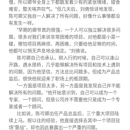
慢，所以卿爷全身上下都散发着少有的紧张情绪，寝食
难安，整天唉声叹气。”但几天后，刘倩惊讶地发现，
陈可卿又独自一人解决了所有问题，好像什么事情都没
有发生一样。
“早期的卿爷真的很强，一个人可以独立解决很多问
题，很多对我们来说非常困难的项目，对他都是小菜一
碟，哪怕项目再麻烦、再困难，只要给他足够的时间，
他都可以悄无声息地全搞定。”刘倩说。
陈可卿自己也承认，刚入行的时候，自己可以逢山
开路，遇水搭桥，几乎能够解决所有项目和技术上遇到
的问题，因为他坚信，方法总比问题多。但成为产品总
监后，很快他就迎来了职场上的瓶颈期。
“一方面是项目太多，另一方面是我发现自己并不能
解决所有的问题。”他开始意识到，自己可以成为一个
专家、一个顾问，但是公司并不需要他只是成为一个专
家或者一个顾问。
比如说，陈可卿出任产品总监后，三个重大项目陆
续上马。按以往的经验，他直接选择去其中一个项目驻
场“督战”，却也因此暴露出一个严重的问题。