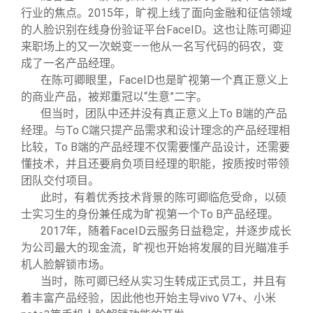
行业的焦点。2015年，旷视上线了面向金融和征信领域
的人脸识别在线身份验证平台FaceID。这也让陈可卿迎
来职场上的又一次蜕变——他从一名写代码的码农，变
成了一名产品经理。
在陈可卿眼里，FaceID也是旷视第一个真正意义上
的商业产品，被郑重冠以“生意”二字。
但当时，团队中还并没有真正意义上To B端的产品
经理。与To C端只提产品需求和设计理念的产品经理相
比较，To B端的产品经理不仅需要懂产品设计，还需要
懂技术，并且还要肩负项目经理的职能，按质按时带领
团队交付项目。
此时，有着优秀技术背景的陈可卿临危受命，以硕
士实习生的身份兼任成为旷视第一个To B产品经理。
2017
年，随着FaceID云服务日益稳定，并逐步成长
为公司最大的现金流，旷视也开始将发展的目光瞄准手
机人脸解锁市场。
当时，陈可卿已经从实习生转成正式员工，并且有
着丰富产品经验，因此他也开始主导vivo V7+、小米