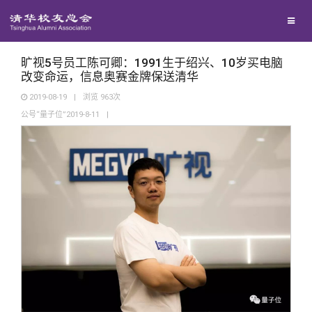
兴趣群体
捐赠方法
我要订阅
清华故事
西南联大校友会
义工计划
新媒体平台
青春风采
旷视5号员工陈可卿：1991生于绍兴、10岁买电脑
改变命运，信息奥赛金牌保送清华
2019-08-19
|
浏览
963
次
校友文苑
公号“量子位”2019-8-11
|
校友讲坛
校友视界
校友服务
校友总会
终身学习