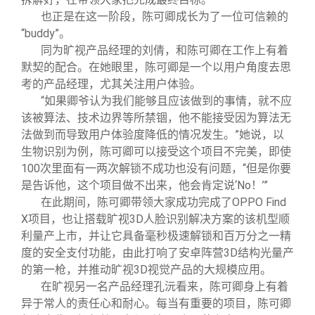
也正是在这一阶段，陈可卿成长为了一位可信赖的
“buddy”。
同为旷视产品经理的刘倩，和陈可卿在工作上有着
默契的配合。在她眼里，陈可卿是一个以用户角度去思
考的产品经理，尤其关注用户体验。
“如果卿爷认为我们能够且应该做到的事情，就不应
该被算法、技术边界等所禁锢，他不能接受因为算法无
法做到而导致用户体验度降低的情况发生。”她说，以
生物识别为例，陈可卿可以接受这个项目不完美，即使
100次里面有一两次解锁不成功也没有问题，“但是你要
是告诉他，这个项目做不出来，他会肯定说‘No！’”
在此期间，陈可卿带领大家成功完成了OPPO Find
X项目，也让搭载旷视3D人脸识别解决方案的该机型顺
利量产上市，并让它具备毫秒极速解锁和百万分之一精
度的安全支付功能，由此打响了安卓阵营3D结构光量产
的第一枪，并推动旷视3D视觉产品的大规模应用。
在旷视另一名产品经理孔沅看来，陈可卿身上有着
异于常人的责任心和耐心。每当有重要的项目，陈可卿