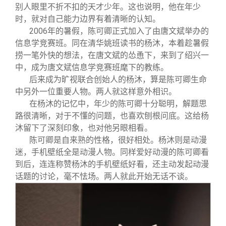
别人眼里不折不扣的天才少年。这也说明，他在年少
时，就对自己能力边界有着清晰的认知。
2006
年的暑假，陈可卿正式加入了由唐文斌举办的
信息学竞赛班。同在清华姚班读书的杨沐，本着趁暑假
捞一笔外快的想法，在唐文斌的怂恿下，来到了绍兴一
中，成为唐文斌信息学竞赛班麾下的教练。
后来成为旷视联合创始人的杨沐，算是陈可卿生命
中另外一位重要人物。两人就这样意外相识。
在杨沐的记忆中，年少的陈可卿十分聪明，解题思
路很清晰，对于不懂的问题，也喜欢刨根问底。这给杨
沐留下了深刻印象，也对他另眼相看。
陈可卿是自来熟的性格，很好相处。杨沐则是动漫
迷，手机壁纸全是动漫人物。同样爱好动漫的陈可卿看
到后，连连称赞杨沐的手机壁纸好看，还主动发起动漫
话题的讨论，毫不怯场。两人就此开始无话不谈。