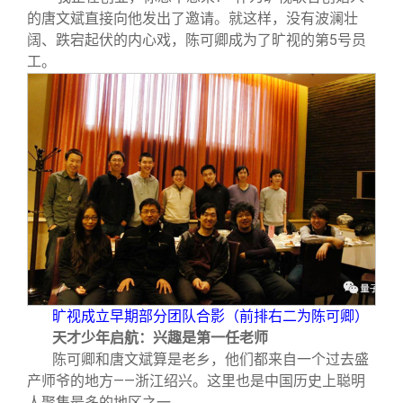
的唐文斌直接向他发出了邀请。就这样，没有波澜壮
阔、跌宕起伏的内心戏，陈可卿成为了旷视的第5号员
工。
旷视成立早期部分团队合影（前排右二为陈可卿）
天才少年启航：兴趣是第一任老师
陈可卿和唐文斌算是老乡，他们都来自一个过去盛
产师爷的地方——浙江绍兴。这里也是中国历史上聪明
人聚集最多的地区之一。