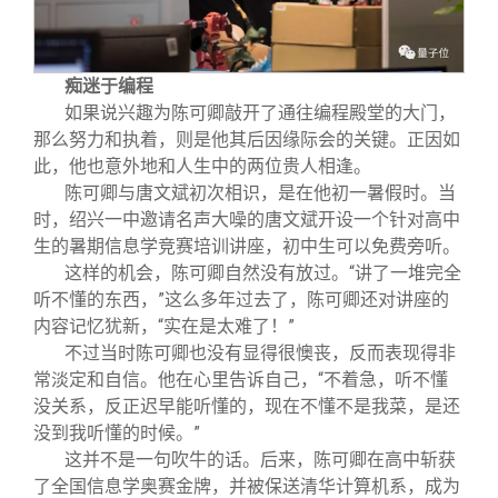
痴迷于编程
如果说兴趣为陈可卿敲开了通往编程殿堂的大门，
那么努力和执着，则是他其后因缘际会的关键。正因如
此，他也意外地和人生中的两位贵人相逢。
陈可卿与唐文斌初次相识，是在他初一暑假时。当
时，绍兴一中邀请名声大噪的唐文斌开设一个针对高中
生的暑期信息学竞赛培训讲座，初中生可以免费旁听。
这样的机会，陈可卿自然没有放过。“讲了一堆完全
听不懂的东西，”这么多年过去了，陈可卿还对讲座的
内容记忆犹新，“实在是太难了！”
不过当时陈可卿也没有显得很懊丧，反而表现得非
常淡定和自信。他在心里告诉自己，“不着急，听不懂
没关系，反正迟早能听懂的，现在不懂不是我菜，是还
没到我听懂的时候。”
这并不是一句吹牛的话。后来，陈可卿在高中斩获
了全国信息学奥赛金牌，并被保送清华计算机系，成为