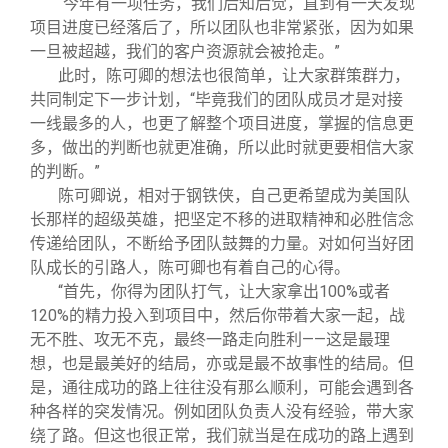
“今年有一项任务，我们后知后觉，直到有一天发现
项目进度已经落后了，所以团队也非常紧张，因为如果
一旦被超越，我们的客户资源就会被抢走。”
此时，陈可卿的想法也很简单，让大家群策群力，
共同制定下一步计划，“毕竟我们的团队成员才是对接
一线最多的人，也更了解整个项目进度，掌握的信息更
多，做出的判断也就更准确，所以此时就更要相信大家
的判断。”
陈可卿说，相对于钢铁侠，自己更希望成为美国队
长那样的超级英雄，把坚定不移的进取精神和必胜信念
传递给团队，不断给予团队鼓舞的力量。对如何当好团
队成长的引路人，陈可卿也有着自己的心得。
“首先，你得为团队打气，让大家拿出100%或者
120%的精力投入到项目中，然后你带着大家一起，战
无不胜、攻无不克，最终一路走向胜利——这是最理
想，也是最美好的结局，亦或是最不故事性的结局。但
是，通往成功的路上往往没有那么顺利，可能会遇到各
种各样的突发情况。例如团队负责人没有经验，带大家
绕了路。但这也很正常，我们就当是在成功的路上遇到