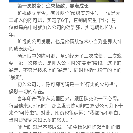
第一次蜕变：追求极致，暴走成长
旷视成立至今，有过两个“超级实习生”：一位是大
二加入的陈可卿，实习了6年，直到研究生毕业；另一
位就是高中时就加入公司的范浩强，实习期也长达5
年。
旷视的公司发展，也是他俩从技术小白到业界大神
的成长历程。
杨沐眼中的陈可卿，至少经历了三次成长，三次蜕
变。第一次成长，是刚入公司时的“暴走”阶段。这里的
暴走，不只是技术上的“暴走”，同时也指他脾气的上的
“暴走”。
初入公司时，陈可卿可谓是一个“行走的火药桶”，
怒怼一切的存在。
当年印奇偶尔从美国回来，跟团队交流一下心得。
每当他来到公司时，都会发现陈可卿在怒怼公司剩下十
来个“可怜虫”。对此，印奇也很纳闷：“我都搞不明白，
当时卿爷哪来如此多的怒火。”
“他当时就是不够圆滑。”如今杨沐回忆起当时的情