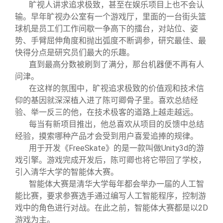
旷视人讲求追求极致，甚至在娱乐项目上也不会认
输。早年旷视办公室有一个游戏厅，里面的一台街头篮
球机是员工们工作间歇一争高下的擂台，对站位、姿
势、手臂屈伸角度和抛出弧度不断调参，研究最佳、最
快得分点是研究员们最大的乐趣。
直到最高分数被刷到了满分，那台机器便不再有人
问津。
在这样的氛围中，旷视追求极致的价值观和技术信
仰的基因就深深植入进了陈可卿骨子里。喜欢总结经
验、举一反三的他，在技术极客的道路上越走越远。
每当有新项目推出，他总喜欢从项目的反馈中总结
经验，摸索哪种产品才会受到用户喜爱追捧的规律。
用于开发《FreeSkate》的是一款叫做Unity3d的游
戏引擎。游戏完成开发后，陈可卿也将它带回了学校，
引入清华大学的智能体大赛。
智能体大赛是清华大学每年都会举办一届的人工智
能比赛，要求参赛选手通过编写人工智能程序，控制游
戏中的角色进行对战。在此之前，智能体大赛都是以2D
游戏为主。