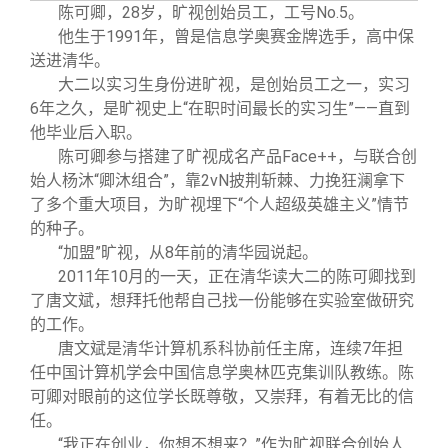
关闭
信息化服务
总会简介
陈可卿，28岁，旷视创始员工，工号No.5。
他生于1991年，曾是信息学奥赛金牌选手，高中保
送进清华。
三创大赛
会长致辞
大二以实习生身份进旷视，是创始员工之一，实习
6年之久，是旷视史上“在职时间最长的实习生”——直到
实用信息
总会章程
他毕业后入职。
陈可卿参与搭建了旷视成名产品Face++，与联合创
始人杨沐“卿沐组合”，靠2vN披荆斩棘、力挽狂澜拿下
理事会名单
了多个重大项目，为旷视埋下“个人超级英雄主义”情节
的种子。
制度法规
“加盟”旷视，从8年前的清华园说起。
2011
年10月的一天，正在清华读大二的陈可卿找到
了唐文斌，想拜托他帮自己找一份能够在实验室做研究
联系我们
的工作。
唐文斌是清华计算机系科协前任主席，连续7年担
任中国计算机学会中国信息学奥林匹克集训队教练。陈
可卿对眼前的这位学长既尊敬，又崇拜，有着无比的信
任。
“我正在创业，你想不想来？”作为旷视联合创始人