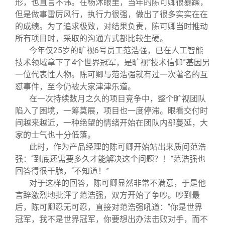
形，也直言不讳。在杨沐眼里，当年的陈可卿很暴躁，
但是做事雷厉风行，执行力很强，做出了很多实实在在
的成绩。为了追求极致，对结果负责，陈可卿当时推动
所有项目时，采取的沟通方式都比较生硬。
今年仅25岁的旷视6号员工范浩强，已在人工智能
技术领域拿下了4个世界冠军，是旷视“技术信仰”基因另
一位代表性人物。陈可卿与范浩强就有过一次著名的互
怼事件，至今仍被大家津津乐道。
在一次持续数月之久的项目竞争中，整个旷视团队
陷入了困境，一筹莫展，项目也一度停滞。眼看交付时
间越来越近，一种绝望的情绪开始在团队内部蔓延，大
家的士气也十分低落。
此时，作为产品经理的陈可卿开始站出来质问范浩
强：“到底还需要多久才能解决这个问题？！”范浩强也
回答得很干脆，“不知道！”
对于这样的回答，陈可卿显然非常不满意，于是他
言辞激烈地批评了范浩强，双方开始了争吵。吵到最
后，陈可卿忍无可忍，直接对范浩强吼道：“你是世界
冠军，我不是世界冠军，你要想出办法击败对手，而不