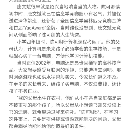
唐文斌很早就是绍兴当地响当当的人物。陈可卿读
初中时，唐文斌就已在信息学竞赛圈小有名气，并被保
送进清华姚班，还斩获了全国信息学奥林匹克竞赛金牌
和首届“YaoAward”金牌。当时谁也没想到，唐文斌无意
间从侧面影响了陈可卿的人生轨迹。
小学四年级时，陈可卿计算机课程考砸了。他的父
母认为，计算机是未来孩子必须学会的生存技能，于是
就狠心买了一台电脑，方便他学习计算机技能。
当时正值2002年，电脑还是昂贵且稀罕的高科技产
品。大家想要感受互联网的乐趣，只能选择去网吧。那
时网络游戏也如洪水猛兽般袭来，令家长们避之不及。
在更多的家长看来，给孩子买电脑，不仅浪费钱，还让
孩子不务正业。
“我的父母出生在农村，他们从小在各自家庭都是最
不被重视的那个孩子，所以父母从小想读书却又没读上
书的遗憾，就希望通过我来弥补。”陈可卿说，在学习
这件事上，只要是提供钱或资源就能解决的问题，父母
都会竭尽所能地给他创造最好的条件。