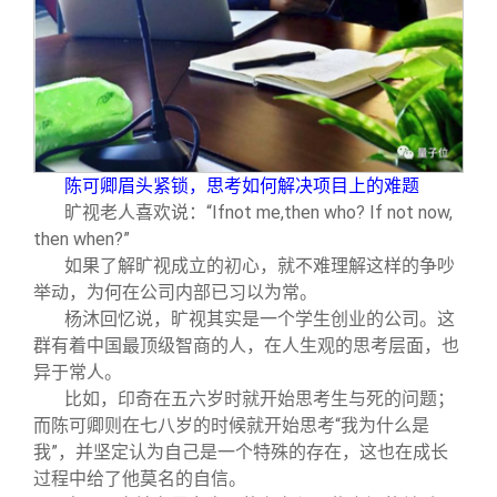
陈可卿眉头紧锁，思考如何解决项目上的难题
旷视老人喜欢说：“Ifnot me,then who? If not now,
then when?”
如果了解旷视成立的初心，就不难理解这样的争吵
举动，为何在公司内部已习以为常。
杨沐回忆说，旷视其实是一个学生创业的公司。这
群有着中国最顶级智商的人，在人生观的思考层面，也
异于常人。
比如，印奇在五六岁时就开始思考生与死的问题；
而陈可卿则在七八岁的时候就开始思考“我为什么是
我”，并坚定认为自己是一个特殊的存在，这也在成长
过程中给了他莫名的自信。