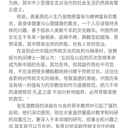
关闭
信息化服务
总会简介
为政，其中不少至理名言对当代的社会生活仍然具有警
示意义。
他说，高素质的人生乃是物质富有与精神富有的集
三创大赛
会长致辞
合，是身体健康与心理健康的集合，一个人应该保持多
样的兴趣，善于吸收人类数千年的文化精华。中国传统
实用信息
总会章程
文化五千年来一脉相承、延绵不绝，典籍浩如烟海、思
想深邃，其中既有出世的积极，也有入世的恬淡。
在谈到近代中国对传统文化的批判与继承时，张教
理事会名单
授与杭间博士一致认为：“五四及以后的历次思想革命
成为新中国的先驱，其功至伟，但其副作用也不可忽
制度法规
视，不应该把很多糟粕都统统归罪于传统文化，这往往
会影响对传统文化的继承，导致道德的滑坡。中国历来
没有统一的强有力的宗教信仰作为道德规范。把几千年
联系我们
的道德规范‘孔孟之道’不加分析地抛弃，必然导致道德
的真空。”
张克潜教授的讲座在与会的青年教师中引起了强烈
反响，他们深切感到，现在大家虽然要面对教学和科研
的双重压力，要深入于本领域的研究，但事业和兴趣之
间
其实是可以互补的，有意识地汲取传统文化中的精