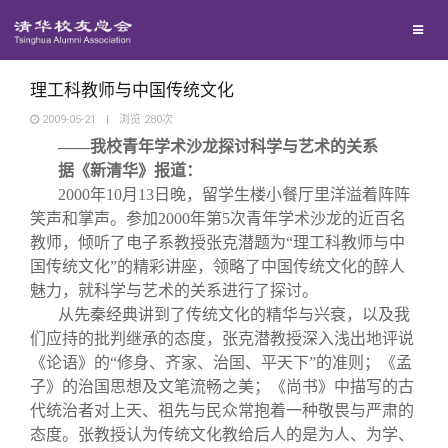
兴趣群体
捐赠方法
我要订阅
清华故事
西南联大校友会
义工计划
新媒体平台
青春风采
理工科教师与中国传统文化
2009-05-21
|
浏览
280
次
——我校青年学术沙龙探讨科学与艺术的关系
校友文苑
据《新清华》报道：
2000
年
10
月
13
日晚，留学生楼小餐厅里洋溢着阵阵
校友讲坛
笑声和掌声。参加
2000
年第
5
次青年学术沙龙的近百名
教师，倾听了电子系教授张克潜题为“理工科教师与中
国传统文化”的精彩讲座，领略了中国传统文化的醉人
校友视界
魅力，就科学与艺术的关系进行了探讨。
从先秦经典讲到了传统文化的精华与兴衰，以及我
校友服务
们应持的批判继承的态度，张克潜教授深入浅出地评说
《论语》的“修身、齐家、治国、平天下”的准则；《孟
子》的治国思想及文笔流畅之美；《尚书》中描写的古
校友总会
终身学习
代统治者对上天、祖先与民众常抱着一种敬畏与严肃的
态度。张教授认为传统文化教给后人的是为人、为学、