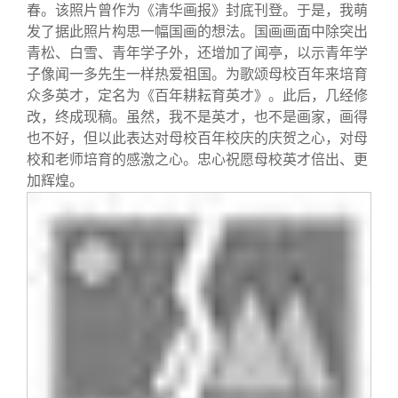
关闭
信息化服务
总会简介
春。该照片曾作为《清华画报》封底刊登。于是，我萌
发了据此照片构思一幅国画的想法。国画画面中除突出
青松、白雪、青年学子外，还增加了闻亭，以示青年学
三创大赛
会长致辞
子像闻一多先生一样热爱祖国。为歌颂母校百年来培育
众多英才，定名为《百年耕耘育英才》。此后，几经修
实用信息
总会章程
改，终成现稿。虽然，我不是英才，也不是画家，画得
也不好，但以此表达对母校百年校庆的庆贺之心，对母
校和老师培育的感激之心。忠心祝愿母校英才倍出、更
理事会名单
加辉煌。
制度法规
联系我们