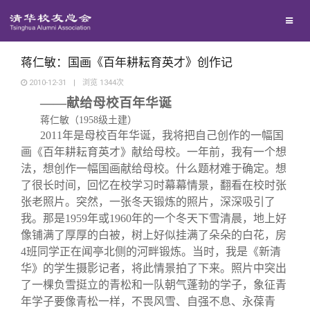
兴趣群体
捐赠方法
我要订阅
清华故事
西南联大校友会
义工计划
新媒体平台
青春风采
蒋仁敏：国画《百年耕耘育英才》创作记
2010-12-31
|
浏览
1344
次
——献给母校百年华诞
校友文苑
蒋仁敏（
1958
级土建）
2011
年是母校百年华诞，我将把自己创作的一幅国
校友讲坛
画《百年耕耘育英才》献给母校。一年前，我有一个想
法，想创作一幅国画献给母校。什么题材难于确定。想
了很长时间，回忆在校学习时幕幕情景，翻看在校时张
校友视界
张老照片。突然，一张冬天锻炼的照片，深深吸引了
我。那是
1959
年或
1960
年的一个冬天下雪清晨，地上好
校友服务
像铺满了厚厚的白被，树上好似挂满了朵朵的白花，房
4
班同学正在闻亭北侧的河畔锻炼。当时，我是《新清
华》的学生摄影记者，将此情景拍了下来。照片中突出
校友总会
终身学习
了一棵负雪挺立的青松和一队朝气蓬勃的学子，象征青
年学子要像青松一样，不畏风雪、自强不息、永葆青