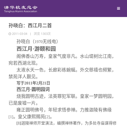
兴趣群体
捐赠方法
我要订阅
清华故事
西南联大校友会
义工计划
新媒体平台
青春风采
孙晓白：西江月二首
2011-03-04
|
浏览
1303
次
孙晓白（
无线电）
校友文苑
1970
西江月·游颐和园
阁佛香山万寿，皇家气度非凡。水山堤树比江南，
校友讲坛
宛若西湖北现。
太液水天一色，长廊彩练蜿蜒。外交慈禧也频繁，
校友视界
禁苑洋人觐见。
写于
2011
年
2
月
21
日
西江月·圆明园词
校友服务
烧我圆明古迹，法英罪犯军联。皇家一梦圆明园，
已是废墟一片。
雍正圆明佛号，年轻求悟参禅。力推迦陵有佛缘
校友总会
终身学习
。皇父康熙赐苑
。
[1]
[2]
[1]
迦陵禅师开堂演法，编撰禅林著作，为多处寺庙谋得修