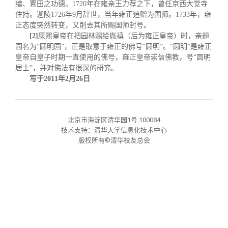
关闭
信息化服务
总会简介
缮、置田之功德。
1720
年在雍亲王力荐之下，曾任京西大觉寺
住持。迦陵
1726
年
9
月辞世，当年雍正追赠为国师。
1733
年，雍
正态度突然转变，又削去其所赐国师封号。
三创大赛
会长致辞
[2]
康熙皇帝在把园林赐给胤
禛
（后为雍正皇帝）时，亲题
园名为“圆明园”，正是取意于雍正的佛号“圆明”。“圆明”是雍正
皇帝自皇子时期一直使用的佛号，雍正皇帝崇信佛教，号“圆明
实用信息
总会章程
居士”，并对佛法有很深的研究。
写于
2011
年
2
月
26
日
理事会名单
北京市海淀区清华园1号 100084
制度法规
技术支持：清华大学信息化技术中心
版权所有©清华校友总会
联系我们