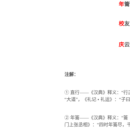
年
籥
校
友
庆
云
注解：
① 直行——《汉典》释义：“行
“大道”，《礼记 • 礼运》：“子
② 年籥——《汉典》释义：“籥
门上张丞相》：“四时年籥尽，千