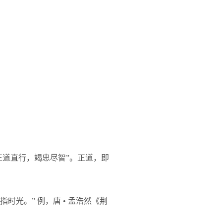
，正道直行，竭忠尽智”。正道，即
光。” 例，唐 • 孟浩然《荆