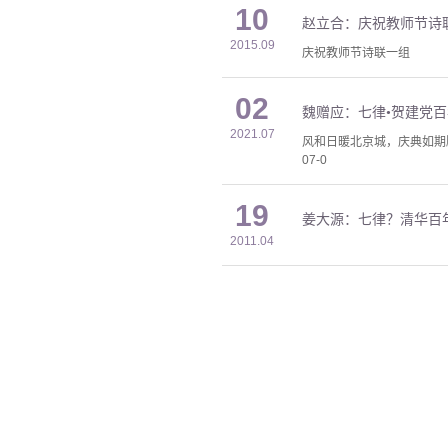
10
赵立合：庆祝教师节诗
2015.09
庆祝教师节诗联一组
02
魏赠应：七律•贺建党
2021.07
风和日暖北京城，庆典如期
07-0
19
姜大源：七律？清华百
2011.04