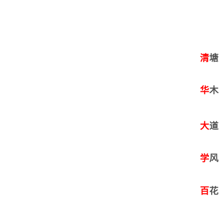
清
塘
华
木
大
道
学
风
百
花