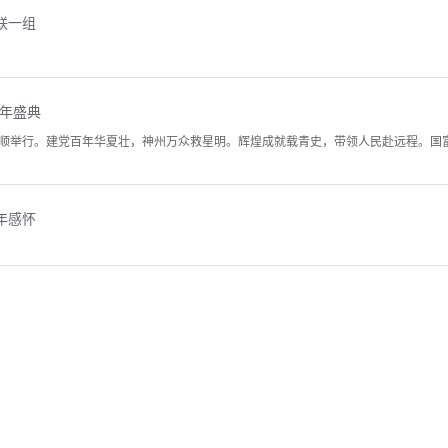
联一组
百年盛典
顺举行。建党百年华夏壮，神州万众救星明。辉煌成就载青史，带领人民赴远程。国富军
年感怀