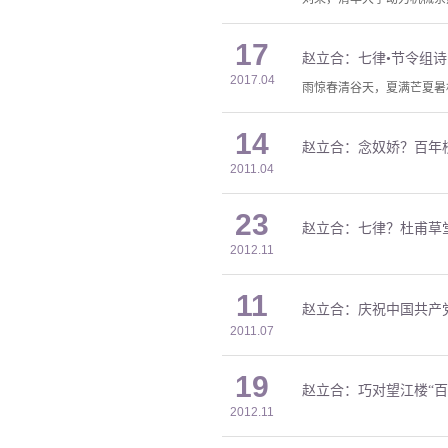
17
赵立合：七律•节令组诗
2017.04
雨惊春清谷天，夏满芒夏暑
14
赵立合：念奴娇？百年
2011.04
23
赵立合：七律？杜甫草
2012.11
11
赵立合：庆祝中国共产党
2011.07
19
赵立合：巧对望江楼“百
2012.11