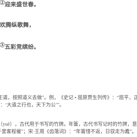
②
迎来盛世春。
欢腾纵歌舞，
③
五彩竞缤纷。
正道，按照道义去做”。例，《史记 • 屈原贾生列传》：“屈平
曰：‘大道之行也，天下为公’”。
（
yu
è），古代用于书写的竹牌。年籥，古代书写记时的竹牌，意指时
里客程催”；宋·王周《齿落词》：“年籥惜不返，日驭走为蠹”。