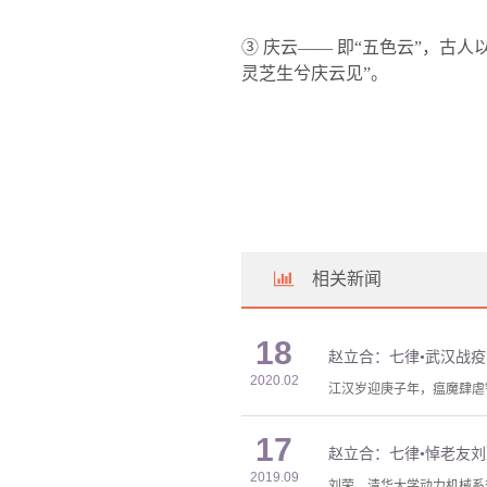
③ 庆云—— 即“五色云”，古
灵芝生兮庆云见”。
相关新闻
18
赵立合：七律•武汉战疫
2020.02
江汉岁迎庚子年，瘟魔肆虐
17
赵立合：七律•悼老友刘
2019.09
刘荣，清华大学动力机械系热