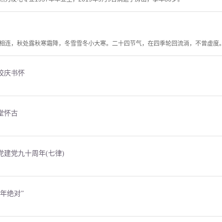
相连，秋处露秋寒霜降，冬雪雪冬小大寒。二十四节气，在四季轮回流淌，不曾虚度
校庆书怀
堂怀古
建党九十周年(七律)
年绝对”