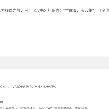
人以为祥瑞之气，例：《汉书》礼乐志：“甘露降，庆云集”；《全
锁寒川。八方援手真情①，百姓宅家大爱连。
荣
力发电专业1957年毕业生，2019年9月9日病逝于房山，享年86岁。