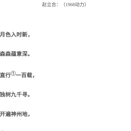
赵立合：（
1968
动力）
月色入时新，
森森蕴意深。
①
直行
一百载，
独树九千寻。
开遍神州地，