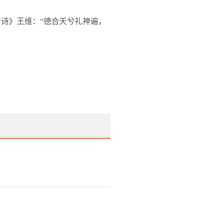
唐诗》王维：“德合天兮礼神遍，