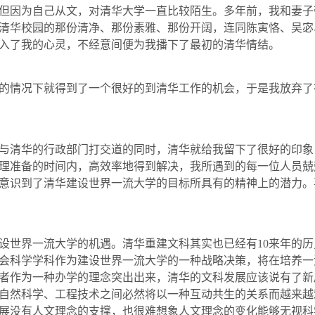
但因为自己从文，对清华大学一直比较陌生。多年前，我和妻子
清华校园的那份清净、那份素雅、那份开阔，连同陈寅恪、吴宓
入了我的心灵，不经意间便为我播下了最初的清华情结。
情况下就得到了一个很好的到清华工作的机会，于是我放弃了
清华的行政部门打交道的同时，清华就给我留下了很好的印象
理准备的时间内，高效率地得到解决，我所遇到的每一位人员兢
意识到了清华建设世界一流大学的目标所具有的精神上的潜力。
世界一流大学的机遇。清华重建文科其实也已经有
10
来年的历
会科学学科作为建设世界一流大学的一种战略决策，将在培养一
者作为一种办学的理念突出出来，清华的文科发展应该说有了新
自然科学、工程技术之间必然将以一种互动共生的关系而越来越
展没有人文理念的支撑，也很难想象人文理念的变化能够无视科