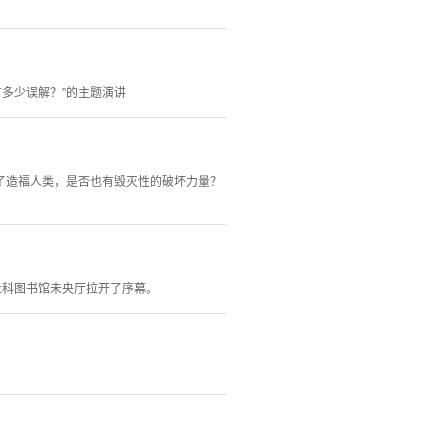
有多少误解？”的主题演讲
了造福人类，是否也有毁灭性的破坏力量？
社科图书馆未央厅拉开了序幕。