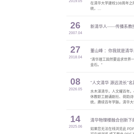
2019.05
在清华大学建校108周年之
统，....
26
新清华人——传播系教
2007.04
27
董山峰 ：你我就是清华
2018.04
“清华理工固然要追求世界
金石。”
08
“人文清华 源远流长”
2026.05
水木湛清华，人文耀百年。
休教职工朗诵剧社、荷韵诗
统，赓续百年学脉。清华大
14
清华物理楼融合创新下
2025.06
如果您无法在线浏览此 PDF 