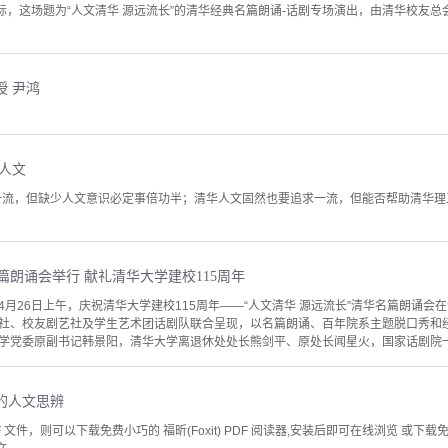
际，这场题为“人文清华 源远流长”的清华经典名篇朗诵-话剧专场演出，由清华校友总
授 尹鸿
人文
一流，但缺少人文意识必定事倍功半；清华人文固然也要追求一流，但能否帮助清华
名篇朗诵会举行 献礼清华大学建校115周年
4月26日上午，庆祝清华大学建校115周年——“人文清华 源远流长”清华名篇朗诵
社、校友剧艺社及学生艺术团话剧队联合呈现，以名篇朗诵、百年院系主题脱口秀和
学党委原副书记韩景阳，清华大学离退休处处长熊剑平、原处长闻星火，国家话剧院一级
的人文思辨
文件，则可以下载免费小巧的 福昕(Foxit) PDF 阅读器,安装后即可在线浏览 或下载免费的 