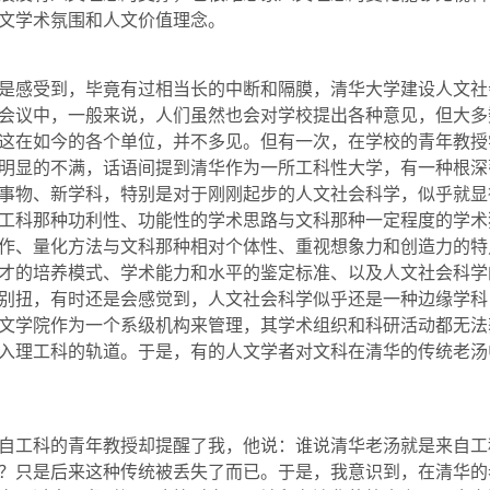
文学术氛围和人文价值理念。
感受到，毕竟有过相当长的中断和隔膜，清华大学建设人文社
会议中，一般来说，人们虽然也会对学校提出各种意见，但大多
这在如今的各个单位，并不多见。但有一次，在学校的青年教授
明显的不满，话语间提到清华作为一所工科性大学，有一种根深
事物、新学科，特别是对于刚刚起步的人文社会科学，似乎就显
工科那种功利性、功能性的学术思路与文科那种一定程度的学术
作、量化方法与文科那种相对个体性、重视想象力和创造力的特
才的培养模式、学术能力和水平的鉴定标准、以及人文社会科学
别扭，有时还是会感觉到，人文社会科学似乎还是一种边缘学科
文学院作为一个系级机构来管理，其学术组织和科研活动都无法
入理工科的轨道。于是，有的人文学者对文科在清华的传统老汤
工科的青年教授却提醒了我，他说：谁说清华老汤就是来自工
？只是后来这种传统被丢失了而已。于是，我意识到，在清华的