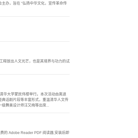
会主办，旨在 “弘扬中华文化，宣传革命传
理工释放出人文光芒，也是其境界与功力的试
会在清华大学蒙民伟楼举行。本次活动由离退
经典话剧片段等丰富形式，重温清华人文传
舞美设计师汪又绚等出席...
Adobe Reader PDF 阅读器,安装后即