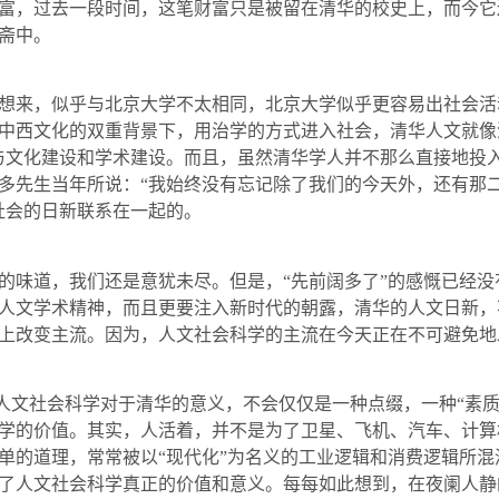
富，过去一段时间，这笔财富只是被留在清华的校史上，而今它
斋中。
来，似乎与北京大学不太相同，北京大学似乎更容易出社会活
中西文化的双重背景下，用治学的方式进入社会，清华人文就像
与文化建设和学术建设。而且，虽然清华学人并不那么直接地投
多先生当年所说：“我始终没有忘记除了我们的今天外，还有那
社会的日新联系在一起的。
味道，我们还是意犹未尽。但是，“先前阔多了”的感慨已经没
人文学术精神，而且更要注入新时代的朝露，清华的人文日新，
上改变主流。因为，人文社会科学的主流在今天正在不可避免地
人文社会科学对于清华的意义，不会仅仅是一种点缀，一种“素质
学的价值。其实，人活着，并不是为了卫星、飞机、汽车、计算
单的道理，常常被以“现代化”为名义的工业逻辑和消费逻辑所
了人文社会科学真正的价值和意义。每每如此想到，在夜阑人静