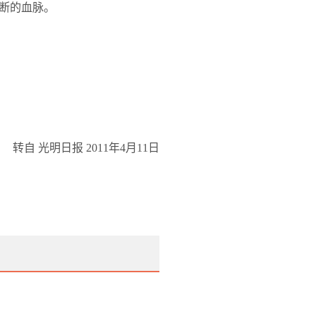
断的血脉。
转自 光明日报
2011
年
4
月
11
日