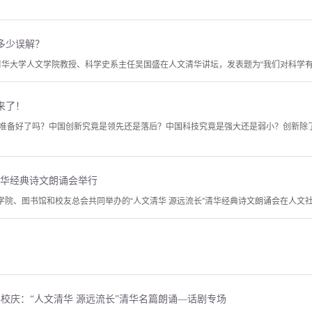
多少误解？
、清华大学人文学院教授、科学史系主任吴国盛在人文清华讲坛，发表题为“我们对科学
来了！
准备好了吗？中国创新究竟是领先还是落后？中国科技究竟是强大还是弱小？创新除
 清华经典诗文朗诵会举行
文学院、图书馆和校友总会共同举办的“人文清华 源远流长”清华经典诗文朗诵会在人文
年校庆：“人文清华 源远流长”清华名篇朗诵—话剧专场