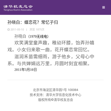
兴趣群体
捐赠方法
我要订阅
清华故事
西南联大校友会
义工计划
新媒体平台
青春风采
孙晓白：蝶恋花？常忆子归
2011-05-10
|
浏览
1875
次
孙晓白
校友文苑
（
1970
无线电）
欢笑满堂童声趣，稚幼环膝，饴弄孙嬉
戏。小女归来歌一曲，花开蝶恋常回忆。
校友讲坛
滋润禾苗需细雨，游子他乡，父母心中
系。与共婵娟远万里，月圆时刻宜相聚。
校友视界
2011
年
3
月
10
日
校友服务
北京市海淀区清华园1号 100084
技术支持：清华大学信息化技术中心
校友总会
终身学习
版权所有©清华校友总会