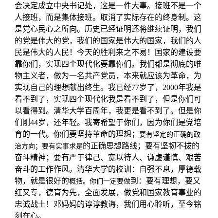
会决定成立中央书记处，这是一件大事。接班不是一个
人接班，而是集体接班。取消了实际存在的终身制。这
是党心民心之所向。历史已经证明还将继续证明，我们
的党是伟大的党，我们的国家是伟大的国家，我们的人
民是伟大的人民！今天的胜利来之不易！国家的建设要
靠你们，实现四个现代化要靠你们。我们都是彻底的唯
物主义者，做为一名共产党员，本来就应该为革命，为
实现自己的理想献出终生。我已经77岁了，2000年我是
看不到了，实现四个现代化我是看不到了，但是你们可
以看得到。清华大学百周年，我更是看不到了。但是你
们刚44岁，还年轻。我寄希望于你们，因为你们是党培
育的一代。你们要坚持革命的理想；
要有坚定的正确的政
的正确思想路线；要有坚韧不拔的
治方向；要有实事求是
奋斗精神；要有严于律己、宽以待人、谦虚谨慎、艰苦
奋斗的工作作风。清华大学的校训：自强不息，厚德载
物，就是很好的
到：要有理想，要又
概括。你们一定要做
红又专，德育为先，全面发展，做党和国家教育事业的
忠诚战士！邓妈妈的谆谆教诲，我们用心聆听，至今铭
刻在心。