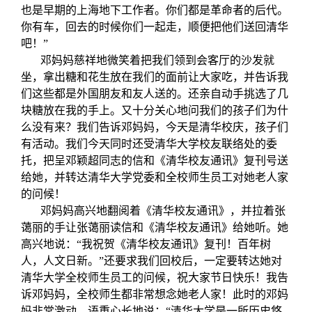
也是早期的上海地下工作者。你们都是革命者的后代。
你有车，回去的时候你们一起走，顺便把他们送回清华
吧！”
邓妈妈慈祥地微笑着把我们领到会客厅的沙发就
坐，拿出糖和花生放在我们的面前让大家吃，并告诉我
们这些都是外国朋友和友人送的。还亲自动手挑选了几
块糖放在我的手上。又十分关心地问我们的孩子们为什
么没有来？我们告诉邓妈妈，今天是清华校庆，孩子们
有活动。我们今天同时还受清华大学校友联络处的委
托，把呈邓颖超同志的信和《清华校友通讯》复刊号送
给她，并转达清华大学党委和全校师生员工对她老人家
的问候！
邓妈妈高兴地翻阅着《清华校友通讯》，并拉着张
蔼丽的手让张蔼丽读信和《清华校友通讯》给她听。她
高兴地说：“我祝贺《清华校友通讯》复刊！百年树
人，人文日新。”还要求我们回校后，一定要转达她对
清华大学全校师生员工的问候，祝大家节日快乐！我告
诉邓妈妈，全校师生都非常想念她老人家！此时的邓妈
妈非常激动，语重心长地说：“清华大学是一所历史悠