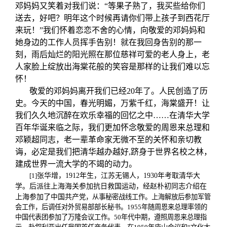
邓妈妈又笑着对我们说：“等果子熟了，我买些给你们
送去，好吧？明年这个时候再请你们带上孩子到西花厅
来玩！”我们怀着恋恋不舍的心情，向敬爱的邓妈妈和
她身边的工作人员挥手告别！就在我回身告别的那一
刻，雨后灿烂的阳光照在那位慈祥可爱的老人身上，老
人家脸上绽放出海棠花般的笑容是那样的让我们难以忘
怀！
敬爱的邓妈妈离开我们已经20年了。人民创造了历
史。今天的中国，春光明媚，万紫千红，海棠盛开！让
我们久久地沉醉在欢乐幸福的回忆之中……在清华大学
百年华诞来临之际，我们更加怀念敬爱的周恩来总理和
邓颖超同志，老一辈革命家无微不至的关怀和亲切教
诲，必定是我们把清华越办越好,跻身于世界名校之林，
建成世界一流大学的不竭的动力。
[1]
张华增，1912年生，江苏无锡人，1930年考取清华大
学。后派往上海海关参加抗日救国运动，经赵朴初同志介绍在
上海参加了中国共产
党，从事秘密战线工作。上海解放后参加军管
会工作，后调任对外贸易部部长秘书。1955年随周恩来总理率领的
中国代表团参加了万隆会议工作。50年代中期，遵照周恩来总理指