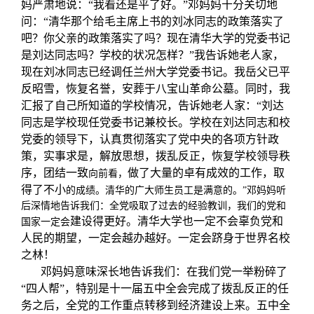
妈严肃地说：“我看还是平了好。”邓妈妈十分关切地
问：“清华那个给毛主席上书的刘冰同志的政策落实了
吧？你父亲的政策落实了吗？现在清华大学的党委书记
是刘达同志吗？学校的状况怎样？”我告诉她老人家，
现在刘冰同志已经调任兰州大学党委书记。我岳父已平
反昭雪，恢复名誉，安葬于八宝山革命公墓。同时，我
汇报了自己所知道的学校情况，告诉她老人家：“刘达
同志是学校现任党委书记兼校长。学校在刘达同志和校
党委的领导下，认真贯彻落实了党中央的各项方针政
策，实事求是，解放思想，拨乱反正，恢复学校领导秩
序，团结一致
做了大量的卓有成效的工作，取
向前看，
得了不小
的成绩。清华的广大师生员工是满意的。”邓妈妈听
后深情地告诉我们：全党吸取了过去的经验教训，我们的党和
建设得更好。清华大学也一定不会辜负党和
国家一定会
人民的期望，一定会越办越好。一定会跻身于世界名校
之林！
邓妈妈意味深长地告诉我们：在我们党一举粉碎了
“四人帮”，特别是十一届五中全会完成了拨乱反正的任
务之后，全党的工作重点转移到经济建设上来。五中全