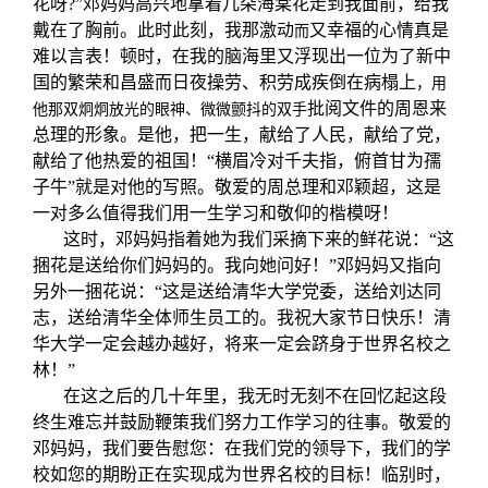
花呀?”邓妈妈高兴地拿着几朵海棠花走到我面前，给我
戴在了胸前。此时此刻，我那激动
又幸福的心情真是
而
难以言表！顿时，在我的脑海里又浮现出一位为了新中
国的繁荣和昌盛而日夜操劳、积劳成疾倒在病榻上
，用
批阅文件的周恩来
他那双炯炯放光的眼神、微微颤抖的双手
总理的形象。是他，把一生，献给了人民，献给了党，
献给了他热爱的祖国！“横眉冷对千夫指，俯首甘为孺
子牛”就是对他的写照。敬爱的周总理和邓颖超，这是
一对多么值得我们用一生学习和敬仰的楷模呀！
这时，邓妈妈指着她为我们采摘下来的鲜花说：“这
捆花是送给你们妈妈的。我向她问好！”邓妈妈又指向
另外一捆花说：“这是送给清华大学党委，送给刘达同
志，送给清华全体师生员工的。我祝大家节日快乐！清
华大学一定会越办越好，将来一定会跻身于世界名校之
林！”
在这之后的几十年里，我无时无刻不在回忆起这段
终生难忘并鼓励鞭策我们努力工作学习的往事。敬爱的
邓妈妈，我们要告慰您：在我们党的领导下，我们的学
校如您的期盼正在实现成为世界名校的目标！临别时，