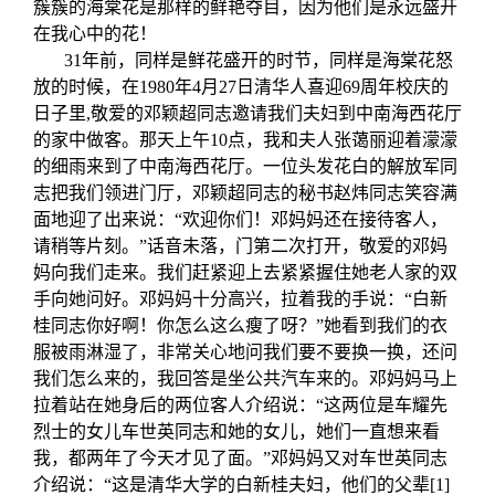
关闭
信息化服务
总会简介
簇簇的海棠花是那样的鲜艳夺目，因为他们是永远盛开
在我心中的花！
31年前，同样是鲜花盛开的时节，同样是海棠花怒
三创大赛
会长致辞
放的时候，在1980年4月27日清华人喜迎69周年校庆的
日子里,敬爱的邓颖超同志邀请我们夫妇到中南海西花厅
的家中做客。那天上午10点，我和夫人张蔼丽迎着濛濛
实用信息
总会章程
的细雨来到了中南海西花厅。一位头发花白的解放军同
志把我们领进门厅，邓颖超同志的秘书赵炜同志笑容满
理事会名单
面地迎了出来说：“欢迎你们！邓妈妈还在接待客人，
请稍等片刻。”话音未落，门第二次打开，敬爱的邓妈
妈向我们走来。我们赶紧迎上去紧紧握住她老人家的双
制度法规
手向她问好。邓妈妈十分高兴，拉着我的手说：“白新
桂同志你好啊！你怎么这么瘦了呀？”她看到我们的衣
联系我们
服被雨淋湿了，非常关心地问我们要不要换一换，还问
我们怎么来的，我回答是坐公共汽车来的。邓妈妈马上
拉着站在她身后的两位客人介绍说：“这两位是车耀先
烈士的女儿车世英同志和她的女儿，她们一直想来看
我，都两年了今天才见了面。”邓妈妈又对车世英同志
介绍说：“这是清华大学的白新桂夫妇，他们的父辈
[1]