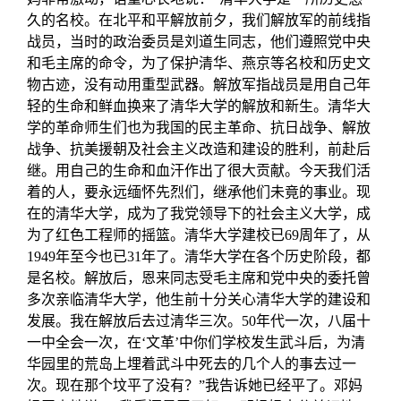
久的名校。在北平和平解放前夕，我们解放军的前线指
战员，当时的政治委员是刘道生同志，他们遵照党中央
和毛主席的命令，为了保护清华、燕京等名校和历史文
物古迹，没有动用重型武器。解放军指战员是用自己年
轻的生命和鲜血换来了清华大学的解放和新生。清华大
学的革命师生们也为我国的民主革命、抗日战争、解放
战争、抗美援朝及社会主义改造和建设的胜利，前赴后
继。用自己的生命和血汗作出了很大贡献。今天我们活
着的人，要永远缅怀先烈们，继承他们未竟的事业。现
在的清华大学，成为了我党领导下的社会主义大学，成
为了红色工程师的摇篮。清华大学建校已69周年了，从
1949年至今也已31年了。清华大学在各个历史阶段，都
是名校。解放后，恩来同志受毛主席和党中央的委托曾
多次亲临清华大学，他生前十分关心清华大学的建设和
发展。我在解放后去过清华三次。50年代一次，八届十
一中全会一次，在‘文革’中你们学校发生武斗后，为清
华园里的荒岛上埋着武斗中死去的几个人的事去过一
次。现在那个坟平了没有？”我告诉她已经平了。邓妈