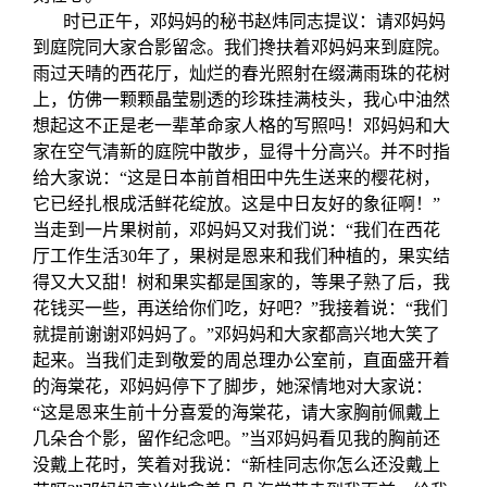
时已正午，邓妈妈的秘书赵炜同志提议：请邓妈妈
到庭院同大家合影留念。我们搀扶着邓妈妈来到庭院。
雨过天晴的西花厅，灿烂的春光照射在缀满雨珠的花树
上，仿佛一颗颗晶莹剔透的珍珠挂满枝头，我心中油然
想起这不正是老一辈革命家人格的写照吗！邓妈妈和大
家在空气清新的庭院中散步，显得十分高兴。并不时指
给大家说：“这是日本前首相田中先生送来的樱花树，
它已经扎根成活鲜花绽放。这是中日友好的象征啊！”
当走到一片果树前，邓妈妈又对我们说：“我们在西花
厅工作生活30年了，果树是恩来和我们种植的，果实结
得又大又甜！树和果实都是国家的，等果子熟了后，我
花钱买一些，再送给你们吃，好吧？”我接着说：“我们
就提前谢谢邓妈妈了。”邓妈妈和大家都高兴地大笑了
起来。当我们走到敬爱的周总理办公室前，直面盛开着
的海棠花，邓妈妈停下了脚步，她深情地对大家说：
“这是恩来生前十分喜爱的海棠花，请大家胸前佩戴上
几朵合个影，留作纪念吧。”当邓妈妈看见我的胸前还
没戴上花时，笑着对我说：“新桂同志你怎么还没戴上