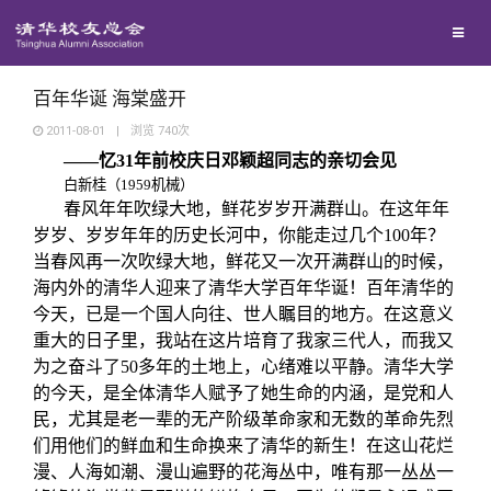
兴趣群体
捐赠方法
我要订阅
清华故事
西南联大校友会
义工计划
新媒体平台
青春风采
百年华诞 海棠盛开
2011-08-01
|
浏览
740
次
——忆31年前校庆日邓颖超同志的亲切会见
校友文苑
白新桂
（1959机械）
春风年年吹绿大地，鲜花岁岁开满群山。在这年年
校友讲坛
岁岁、岁岁年年的历史长河中，你能走过几个100年？
当春风再一次吹绿大地，鲜花又一次开满群山的时候，
海内外的清华人迎来了清华大学百年华诞！百年清华的
校友视界
今天，已是一个国人向往、世人瞩目的地方。在这意义
重大的日子里，我站在这片培育了我家三代人，而我又
校友服务
为之奋斗了50多年的土地上，心绪难以平静。清华大学
的今天，是全体清华人赋予了她生命的内涵，是党和人
民，尤其是老一辈的无产阶级革命家和无数的革命先烈
校友总会
终身学习
们用他们的鲜血和生命换来了清华的新生！在这山花烂
漫、人海如潮、漫山遍野的花海丛中，唯有那一丛丛一