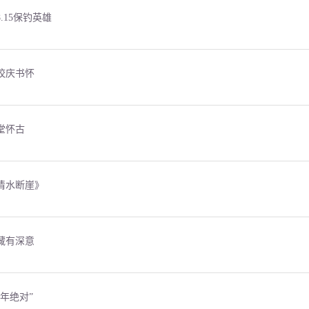
.15保钓英雄
校庆书怀
堂怀古
清水断崖》
藏有深意
年绝对”