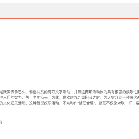
是我国传承已久、雅俗共赏的两项文字活动，并且这两项活动因为具有很强的娱乐性
迪人们的智力，防止老年痴呆。为此，借欢庆九九重阳节之时，为大家介绍一种将这
的文化娱乐活动。这种新型娱乐活动，不妨称作“谜联合璧”。谜联不仅象对联一样，要求
诗