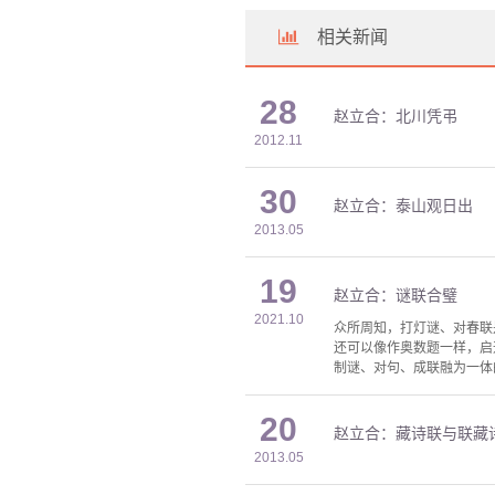
相关新闻
28
赵立合：北川凭弔
2012.11
30
赵立合：泰山观日出
2013.05
19
赵立合：谜联合璧
2021.10
众所周知，打灯谜、对春联
还可以像作奥数题一样，启
制谜、对句、成联融为一体
20
赵立合：藏诗联与联藏
2013.05