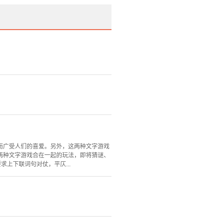
而广受人们的喜爱。另外，这两种文字游戏
两种文字游戏合在一起的玩法，即将猜谜、
上下联词句对仗，平仄...