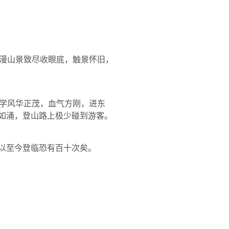
漫山景致尽收眼底，触景怀旧，
学风华正茂，血气方刚，进东
潮如涌，登山路上极少碰到游客。
所以至今登临恐有百十次矣。