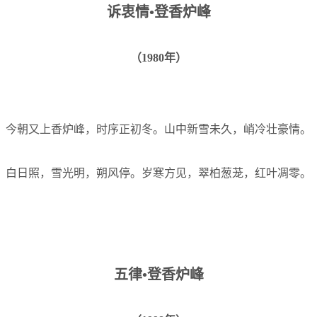
诉衷情•登香炉峰
（
1980
年）
今朝又上香炉峰，时序正初冬。山中新雪未久，峭冷壮豪情。
白日照，雪光明，朔风停。岁寒方见，翠柏葱茏，红叶凋零。
五律•登香炉峰