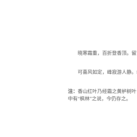
晓寒霜重，百折登香顶。留
可喜风如定，峰寂游人静。
注：
香山红叶乃经霜之黄栌树叶
中有“枫林”之说，今仍存之。