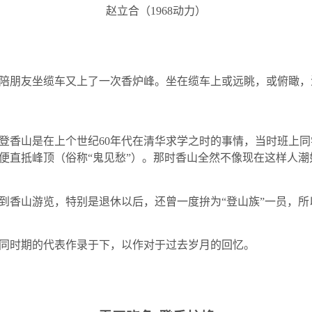
赵立合（
1968
动力）
陪朋友坐缆车又上了一次香炉峰。坐在缆车上或远眺，或俯瞰，
登香山是在上个世纪
60
年代在清华求学之时的事情，当时班上同
便直抵峰顶（俗称“鬼见愁”）。那时香山全然不像现在这样人
到香山游览，特别是退休以后，还曾一度拚为“登山族”一员，
同时期的代表作录于下，以作对于过去岁月的回忆。