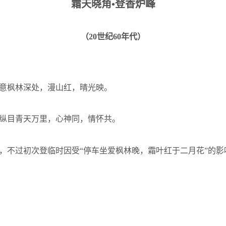
霜天晓角•登香炉峰
（
20
世纪
60
年代）
意枫林深处，漫山红，晴光映。
纵目青天万里，心神同，情怀共。
，不过初次登临时因受“停车坐爱枫林晚，霜叶红于二月花”的