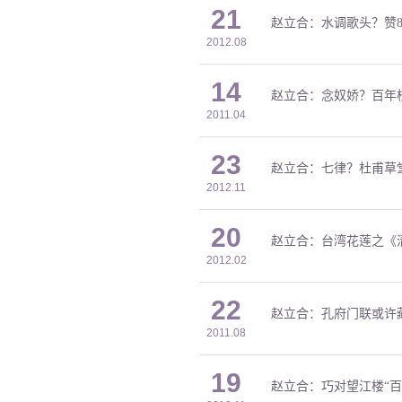
21
赵立合：水调歌头？赞8
2012.08
14
赵立合：念奴娇？百年
2011.04
23
赵立合：七律？杜甫草
2012.11
20
赵立合：台湾花莲之《
2012.02
22
赵立合：孔府门联或许
2011.08
19
赵立合：巧对望江楼“百