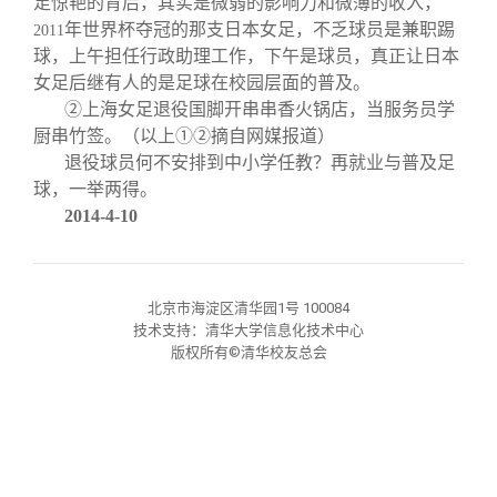
足惊艳的背后，其实是微弱的影响力和微薄的收入，
关闭
信息化服务
总会简介
年世界杯夺冠的那支日本女足，不乏球员是兼职踢
2011
球，上午担任行政助理工作，下午是球员，真正让日本
三创大赛
会长致辞
女足后继有人的是足球在校园层面的普及。
②上海女足退役国脚开串串香火锅店，当服务员学
厨串竹签。（以上①②摘自网媒报道）
实用信息
总会章程
退役球员何不安排到中小学任教？再就业与普及足
球，一举两得。
理事会名单
2014-4-10
制度法规
北京市海淀区清华园1号 100084
技术支持：清华大学信息化技术中心
联系我们
版权所有©清华校友总会