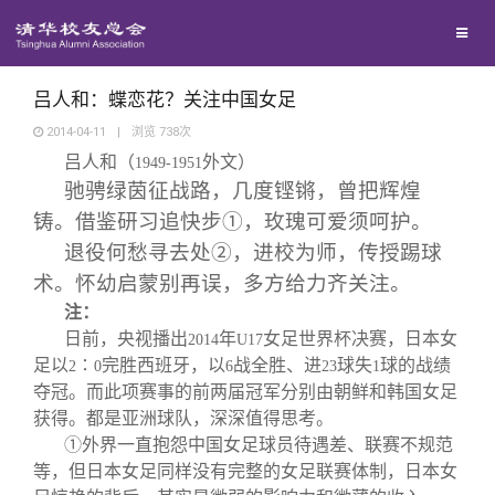
兴趣群体
捐赠方法
我要订阅
清华故事
西南联大校友会
义工计划
新媒体平台
青春风采
吕人和：蝶恋花？关注中国女足
2014-04-11
|
浏览
738
次
吕人和（
外文）
校友文苑
1949-1951
驰骋绿茵征战路，几度铿锵，曾把辉煌
铸。借鉴研习追快步
①
，玫瑰可爱须呵护。
校友讲坛
退役何愁寻去处
②
，进校为师，传授踢球
术。怀幼启蒙别再误，多方给力齐关注。
校友视界
注：
日前，央视播出
年
女足世界杯决赛，日本女
2014
U17
足以
∶
完胜西班牙，以
校友服务
战全胜、进
球失
球的战绩
2
0
6
23
1
夺冠。而此项赛事的前两届冠军分别由朝鲜和韩国女足
获得。都是亚洲球队，深深值得思考。
校友总会
终身学习
①外界一直抱怨中国女足球员待遇差、联赛不规范
等，但日本女足同样没有完整的女足联赛体制，日本女