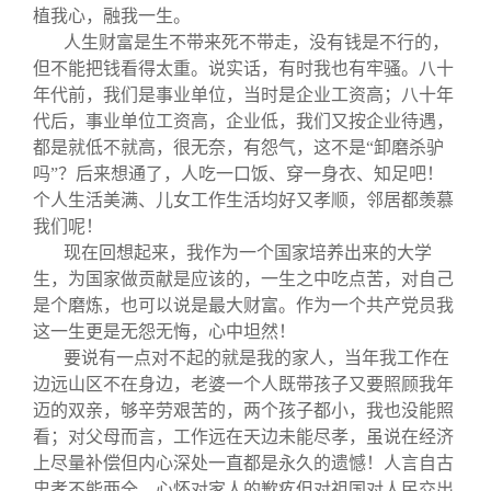
植我心，融我一生。
人生财富是生不带来死不带走，没有钱是不行的，
但不能把钱看得太重。说实话，有时我也有牢骚。八十
年代前，我们是事业单位，当时是企业工资高；八十年
代后，事业单位工资高，企业低，我们又按企业待遇，
都是就低不就高，很无奈，有怨气，这不是“卸磨杀驴
吗”？后来想通了，人吃一口饭、穿一身衣、知足吧！
个人生活美满、儿女工作生活均好又孝顺，邻居都羡慕
我们呢！
现在回想起来，我作为一个国家培养出来的大学
生，为国家做贡献是应该的，一生之中吃点苦，对自己
是个磨炼，也可以说是最大财富。作为一个共产党员我
这一生更是无怨无悔，心中坦然！
要说有一点对不起的就是我的家人，当年我工作在
边远山区不在身边，老婆一个人既带孩子又要照顾我年
迈的双亲，够辛劳艰苦的，两个孩子都小，我也没能照
看；对父母而言，工作远在天边未能尽孝，虽说在经济
上尽量补偿但内心深处一直都是永久的遗憾！人言自古
忠孝不能两全，心怀对家人的歉疚但对祖国对人民交出