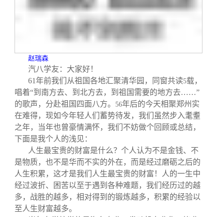
关闭
信息化服务
总会简介
三创大赛
会长致辞
赵瑞森
实用信息
总会章程
汽八学友：大家好！
61
年前我们从祖国各地汇聚清华园，同窗共读
载，
5
理事会名单
唱着“到南方去、到北方去，到祖国需要的地方去……”
的歌声，分赴祖国四面八方。
年后的今天相聚郑州实
56
在难得，现如今年轻人们蓄势待发，我们虽然步入耄耋
制度法规
之年，当年也曾豪情满怀，我们不妨做个回顾或总结，
下面是我个人的浅见：
人生最宝贵的财富是什么？个人认为不是金钱、不
联系我们
是物质，也不是华而不实的外在，而是经过磨砺之后的
人生积累，这才是我们人生最宝贵的财富！人的一生中
经过波折、困苦以至于遇到各种难题，我们经历过的越
多，战胜的越多，相对得到的锻炼越多，积累的经验以
至人生财富越多。