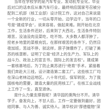
当年在学校学的是汽车专业，发动机专业化，毕业
后对口的话本应从事汽车行业，最终响应国家号召被分
配到二机部（核工业部）设计院工作，这对自己来说是
一个全新的行业，一切从零开始，边学边干，当年的口
号是“建成学会”，说来容易，做起来难。刚开始在北京
工作，生活条件还好，后来到了大西北，生活条件特别
艰苦，没油没肉没菜吃，吃不饱，大多数人都浮肿了，
挖老乡地里的菜根充饥，在那样艰苦的条件下，仍然日
夜加班，苦战不停，就这样，原子弹爆炸了，打破了美
苏的核垄断，证明了它是“经济上的生产力、军队上的
战斗力、政治上的宣言书，国际上的发言权”。建成第
一套核基地后，为了防止美苏进行“绝育”手术，紧接着
我们奔赴大三线，设计建造第二套工厂。这些核工厂均
在深山老林边远地区。八十年代后，保军转民，为了我
国核电的需要，建造大量的民用核工厂。在核工业战线
上工作了一生，直至退休。
是什么力量支撑我呢？清华园的熏陶分不开。清华
学子，奋发向上，不甘人后，工作一定要做到最好，团
结同事、与人为善、诚实待人。清华校训“厚德载物”深