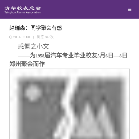
兴趣群体
捐赠方法
我要订阅
清华故事
西南联大校友会
义工计划
新媒体平台
青春风采
赵瑞森：同学聚会有感
2014-05-08
|
浏览
846
次
感慨之小文
校友文苑
——为
届汽车专业毕业校友
月
日—
日
1958
5
6
8
郑州聚会而作
校友讲坛
校友视界
校友服务
校友总会
终身学习