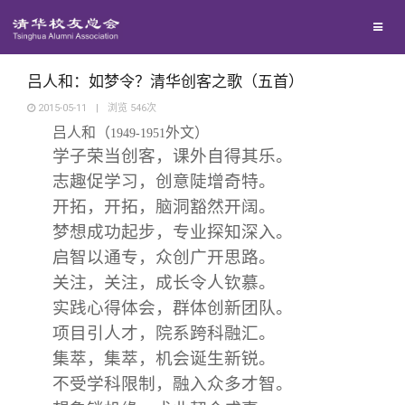
兴趣群体
捐赠方法
我要订阅
清华故事
西南联大校友会
义工计划
新媒体平台
青春风采
吕人和：如梦令？清华创客之歌（五首）
2015-05-11
|
浏览
546
次
吕人和（
外文）
校友文苑
1949-1951
学子荣当创客，课外自得其乐。
志趣促学习，创意陡增奇特。
校友讲坛
开拓，开拓，脑洞豁然开阔。
梦想成功起步，专业探知深入。
校友视界
启智以通专，众创广开思路。
关注，关注，成长令人钦慕。
校友服务
实践心得体会，群体创新团队。
项目引人才，院系跨科融汇。
校友总会
终身学习
集萃，集萃，机会诞生新锐。
不受学科限制，融入众多才智。