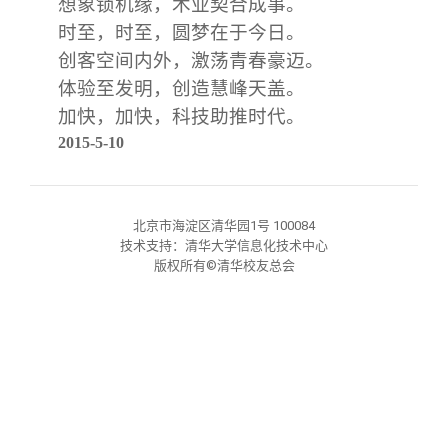
想象锁机缘，术业契合成事。
关闭
信息化服务
总会简介
时至，时至，圆梦在于今日。
创客空间内外，激荡青春豪迈。
三创大赛
会长致辞
体验至发明，创造慧峰天盖。
加快，加快，科技助推时代。
实用信息
总会章程
2015-5-10
理事会名单
北京市海淀区清华园1号 100084
技术支持：清华大学信息化技术中心
制度法规
版权所有©清华校友总会
联系我们