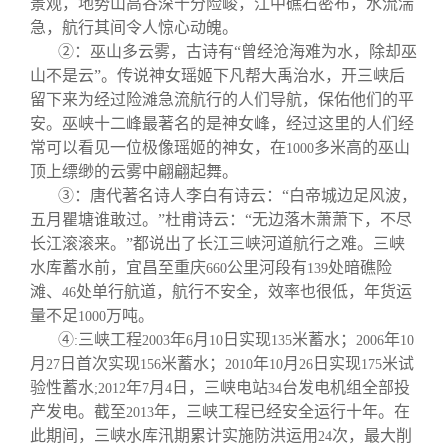
景观，地势山高谷深十分险峻，江中礁石密布，水流湍
关闭
信息化服务
总会简介
急，航行其间令人惊心动魄。
②：巫山多云雾，古诗有“曾经沧海难为水，除却巫
三创大赛
会长致辞
山不是云”。传说神女瑶姬下凡帮大禹治水，开三峡后
留下来为经过险滩急流航行的人们导航，保佑他们的平
安。巫峡十二峰最著名的是神女峰，经过这里的人们经
实用信息
总会章程
常可以看见一位极像瑶姬的神女，在
多米高的巫山
1000
顶上缥缈的云雾中翩翩起舞。
理事会名单
③：唐代著名诗人李白有诗云：“白帝城边足风波，
五月瞿塘谁敢过。”杜甫诗云：“无边落木萧萧下，不尽
长江滚滚来。”都说出了长江三峡河道航行之难。三峡
制度法规
水库蓄水前，宜昌至重庆
公里河段有
处暗礁险
660
139
滩、
处单行航道，航行不安全，效率也很低，年货运
46
联系我们
量不足
万吨。
1000
④
三峡工程
年
月
日实现
米蓄水；
年
:
2003
6
10
135
2006
10
月
日首次实现
米蓄水；
年
月
日实现
米试
27
156
2010
10
26
175
验性蓄水
年
月
日，三峡电站
台发电机组全部投
;2012
7
4
34
产发电。截至
年，三峡工程已经安全运行十年。在
2013
此期间，三峡水库汛期累计实施防洪运用
次，最大削
24