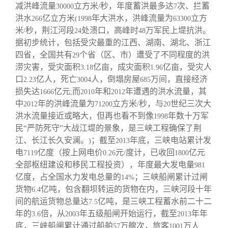
减洪峰流量
立方米
秒，年度蓄洪最多达
次、拦蓄
30000
/
7
洪水
亿立方米
年大洪水，洪峰流量为
立方
266
(1998
63300
米
秒，荆江河段
处溃口，高峰时
万军民上堤抗洪。
/
24
48
据初步统计，包括受灾最重的江西、湖南、湖北、浙江
四省，全国共有
个省（区、市）遭受了不同程度的洪
29
涝灾害，受灾面积
亿亩，成灾面积
亿亩，受灾人
3.18
1.96
口
亿人，死亡
人，倒塌房屋
万间，直接经济
2.23
3004
685
损失达
亿元
而
年和
年遭遇的洪水流量，其
1666
;
2010
2012
中
年的洪峰流量为
立方米
秒，与
世纪三次大
2012
71200
/
20
洪水流量接近或略大，但再也看不到像
年数十万军
1998
民“严防死守”大战江堤的景象，是三峡工程确保了荆
江、长江长久安澜。
；截至
年底，三峡电站累计发
)
2013
电
亿度（按上网电价
元
度计，已收回
亿元
7119
0.26
/
1800
全部枢纽建设和移民工程投资），年度最大发电量
981
亿度，占全国水力发电总量的
；三峡船闸累计过闸
14%
货物
亿吨，包含翻坝转运的货物在内，三峡河段十年
6.4
间的航运货物总量达
亿吨，是三峡工程蓄水前二十二
7.5
年的
倍，从
年五级船闸开始运行，截至
年年
3.6
2003
2013
底，三峡船闸累计通过船舶
万艘次，旅客
万人
57
1001