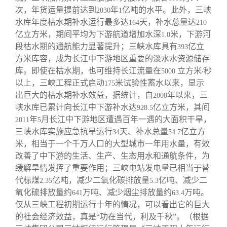
次，年货运量提前达到
年
亿吨的水平。此外，三峡
2030
1
水库年度枯水期补水运行最多达
天，补水总量达
164
210
亿立方米，期间平均为下游航道增加水深
米，下游河
1.0
段枯水期的通航能力显著提升；三峡水库具有
亿立
393
方米库容，成为长江中下游地区重要的淡水水资源储存
库。即使在枯水期，也可维持长江流量在
立方米
秒
5000
/
以上，三峡工程正式启动
米试验性蓄水以来，显示
175
出巨大的枯水期补水效益，据统计，自
年以来，三
2008
峡水库已累计向长江中下游补水达
亿立方米，其间
928.5
年
月长江中下游地区遭遇百年一遇的大面积干旱，
2011
5
三峡水库实施应急抗旱运行
天、补水总量
亿立方
34
54.7
米，相当于一个千万人口的大型城市一年用水量，有效
改善了中下游的生活、生产、生态用水和通航条件，为
缓解旱情发挥了重要作用；三峡电站发电量已相当于替
代标煤
亿吨，减少二氧化碳排放量
亿吨、减少二
2.35
5.3
氧化硫排放量约
万吨、减少烟尘排放量约
万吨。
641
63.4
仅从三峡工程初期运行十年的情况，可以看出它的巨大
的社会经济效益，真是“功在当代，利及千秋”。（根据