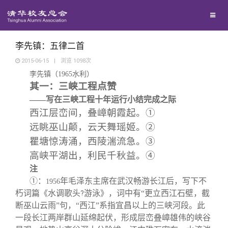
兴趣群体
捐赠方法
我要订阅
清华故事
西南联大校友会
义工计划
新媒体平台
青春风采
李先镇：五律二首
2015-06-15
|
浏览
1098
次
李先镇（
1965
水利）
校友文苑
其一：三峡工程点赞
——写在三峡工程十年运行小结完成之际
校友讲坛
西江层峦间，叠嶂朝霞起。
①
远眺巫山颠，云天舞瑶姬。
②
校友视界
瞿塘惊涛涌，西陵湍流急。
③
高峡平湖出，利民千秋益。
④
校友服务
注
①：
年毛泽东主席在武汉畅游长江后，写下不
1956
朽词篇《水调歌头
游泳》，词中有“更立西江石壁，截
?
校友总会
终身学习
断巫山云雨”句，“西江”系指宜昌以上的三峡河段。此
一段长江两岸群山延绵起伏，形成层峦叠嶂雄伟的峡谷