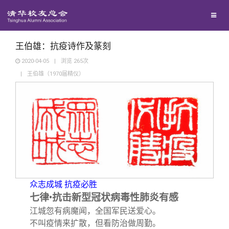
兴趣群体
捐赠方法
我要订阅
清华故事
西南联大校友会
义工计划
新媒体平台
青春风采
王伯雄：抗疫诗作及篆刻
2020-04-05
|
浏览
265
次
|
王伯雄（1970届精仪）
校友文苑
校友讲坛
校友视界
校友服务
众志成城 抗疫必胜
七律•抗击新型冠状病毒性肺炎有感
校友总会
终身学习
江城忽有病魔闻，全国军民送爱心。
不叫疫情来扩散，但看防治做周勤。