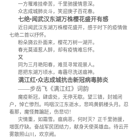
关闭
信息化服务
总会简介
一方罹难挂牵苦，千里驰援情意深。
众志成城肺炎斗，笑迎庚子百花春。
七绝•闻武汉东湖万株樱花盛开有感
三创大赛
会长致辞
近日闻武汉东湖万株樱花盛开，感于时下的疫情做
七绝二首以抒怀。
实用信息
总会章程
粉朵旖云扑面来，樱花万树一湖开。
春光莫道惹人醉，却有疫情难忘怀。
又
理事会名单
同为三月艳阳春，难觅寻常观景人。
愿把东湖万顷水，毒霾尽洗送瘟神。
制度法规
满江红•众志成城抗击新冠病毒肺炎
——步岳飞《满江红》词韵
联系我们
魔疫新冠，肆虐处，无停无歇。望三镇，封城闭
户，悼亡惨烈。呜咽汉江东逝水，悲鸣黄鹤楼头月。忍
看那，魔怪舞蹁跹，伤悲切！
灾情重，如霜雪。瘟病恶，何时灭？正千里驰援，
增医疗缺。奋战军民团结力，献身天使英雄血。待云开
雾散照山川，欢京阙。