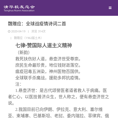
兴趣群体
捐赠方法
我要订阅
清华故事
西南联大校友会
义工计划
新媒体平台
青春风采
魏赠应：全球战疫情诗词二首
2020-04-19
|
浏览
314
次
|
魏赠应（1962届土木）
校友文苑
七律•赞国际人道主义精神
（新韵）
校友讲坛
救死扶伤好人道，悬壶济世受尊崇。
庶民生命最珍贵，地位钱财逝落空。
校友视界
瘟疫冠毒五洲染，神州医物百国供。
全球联手杀魔战，援助多邦抗疫情。
注：
校友服务
1.
悬壶济世：是古代颂誉医者道者救人于病痛。医
者仁心，以医技普济众生，世人称之，便有悬壶济世之
说。
校友总会
终身学习
2.
我国目前已向伊朗、伊拉克、意大利、塞尔维
亚、柬埔寨、巴基斯坦、老挝、委内瑞拉、菲律宾、俄