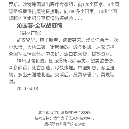
关闭
信息化服务
总会简介
罗斯、沙特等国派出医疗专家组，向120个国家、4个国
际组织提供抗疫物资援助，向180多个国家，10多个国
际和地区组织分享疫情防控经验……
三创大赛
会长致辞
沁园春•全球战疫情
（词林正韵）
实用信息
总会章程
武汉繁华，庚子新春，病毒突来。漫长江两岸，众
心恐惧；大桥三镇，街庶稀哉。遵令封城，居家防控，
全国军民情满怀。中央好，派白衣天使，援鄂资财。
理事会名单
神州见曙和谐。国际爆新冠病毒灾。望美欧告急，
众多确诊；死亡加速，尽快烧埋。中国知恩，派医送
制度法规
物，多出天涯地北差。灾消后，愿萧条寰宇，莫现狼
豺。
2020-04-18
联系我们
北京市海淀区清华园1号 100084
技术支持：清华大学信息化技术中心
版权所有©清华校友总会