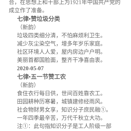
关闭
合，在思想上和干部上为1921年中国共产党的
信息化服务
总会简介
成立作了准备。
七律•赞垃圾分类
三创大赛
会长致辞
（新韵）
垃圾四类细分清，不怕麻烦利卫生。
实用信息
总会章程
减少灰尘染空气，增多年岁乐家庭。
社区环境人人爱，屋内房边户户明。
理事会名单
美丽首都国脸面，整齐干净喜由衷。
2020-05-07
制度法规
七律•五一节赞工农
（新韵）
联系我们
食住衣行每日供，世间百姓靠农工。
田园耕种历寒暑，城镇建修经雨风。
社会物财男女享，知识分子庶民融
①
。
一年四季最辛苦，万代千秋立大功。
注
①
：此句指知识分子是工人阶级一部