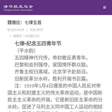
兴趣群体
捐赠方法
我要订阅
清华故事
西南联大校友会
义工计划
新媒体平台
青春风采
魏赠应：七律五首
2020-05-04
|
浏览
287
次
|
魏赠应（1962届土木）
校友文苑
七律•纪念五四青年节
（平水韵）
校友讲坛
五四精神代代传，帝封敢反勇青年。
巴黎和会列强夺，家国情怀群众联。
校友视界
齐鲁主权归禹域，北京学子赴前沿。
旧新民革分水岭，胜利开端书巨篇。
校友服务
注：1919年5月4日爆发的中国人民反对帝
国主义和封建主义的伟大革命运动，是中国新
校友总会
终身学习
民主主义革命的开端，它是新旧民主革命的分
水岭。促进了马列主义同中国工人运动的相结