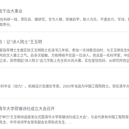
能干出大事业
作在科研一线，带队伍、做研究，甘为人梯，奖掖后学，助人为乐，不遗余力，写诗、
取养分。
｜记“诗人院士”王玉明
室指导博士生做实验王玉明院士在读书几年前，参加一次诗歌活动时，与王玉明先生
月的文人雅士之气。后多次接触，方晓得他不仅是一位诗人，而且是一名科学家，中
余，突然想起“诗人院士”这几字配上先生的大风大雅，实在是恰恰好。从研究所到企业再到
学本科毕业（动力）。机械设计及理论专家。2003年当选为中国工程院院士。现任清
清华大学荷塘诗社成立大会召开
待厅举行“王玉明诗选首发仪式暨清华大学荷塘诗社成立大会”，与会代表有中国工程院
生、中华诗词学会常务副会长郑伯农先生、...