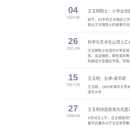
04
王玉明院士：小专业也
2024.06
如今，83岁的王玉明还工
就从王玉明院士的故事中汲
26
科学与艺术在山顶上汇合
2021.09
王玉明院士在清华大学实验
铄，淡定随和，颇有清风霁
机械设计及理论专家。钦佩之
15
王玉明：五律•清华颂
2017.03
王玉明，1965年清华大
清华大学....
27
王玉明诗选首发仪式暨
2008.04
4月26日上午，在主楼接
委书记兼办公厅主任宋学敏先