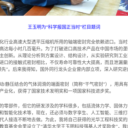
王玉明为“科学报国正当时”栏目题词
化行业高速大型透平压缩机所用的轴端密封完全依赖进口。当时
高达每小时几百毫升。为了打破进口高技术产品在中国市场的垄
主创新。从理论分析到方案设计、结构设计，从实验研究到工业
进口的接触式密封相比，不仅寿命可靠性大大提高，而且泄漏量
领先”。后来我得知，国外同行龙头企业曾内部立项，深入研究
动
/
静压结合的气体润滑的端面密封（简称“干气密封”），用具
产业化，获得了国家技术发明奖和一项国家科技进步奖。
的零部件，但它的研发涉及的学科很多，包括流体力学、固体力
和智能化技术等，现在，还必须与数字孪生、人工智能、三维打
代人接连不断地去做。为此，我将自己获得的光华工程科技奖的
教育基金会里设立了“清华大学王玉明科技强基人才奖励金”，