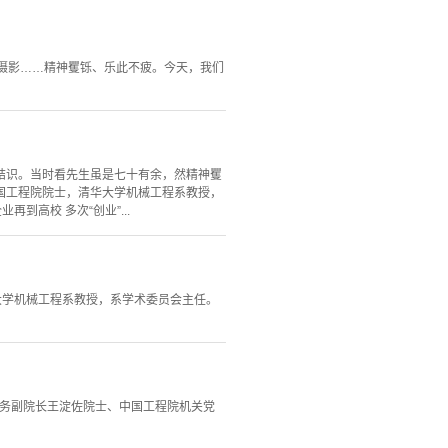
摄影……精神矍铄、乐此不疲。今天，我们
结识。当时看先生虽是七十有余，然精神矍
国工程院院士，清华大学机械工程系教授，
高校 多次“创业”...
华大学机械工程系教授，系学术委员会主任。
常务副院长王淀佐院士、中国工程院机关党