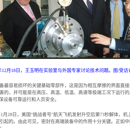
年
12
月
18
日，王玉明在实验室与外国专家讨论技术问题。图
/
受访
备最容易损坏的关键基础零部件，这是因为相互摩擦的界面直接
害的，并可能是在高压、高温、低温、高速等极端工况下运行的
确保设备可靠运行和人员安全。
年
1
月
28
日，美国“挑战者号”航天飞机发射升空后第
73
秒解体，机
引起的。由此可见，密封在高端装备中的作用十分关键。正如中
”