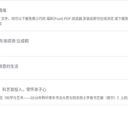
情缘
文件，则可以下载免费小巧的 福昕(Foxit) PDF 阅读器,安装后即可在线浏览 或下载免费的 
文
/吴硕贤/丘成桐
诗意的生活
：科艺皆投入，常怀赤子心
在《科学与艺术——2018年韩中青年书法大赏与知名院士学者书艺展（首尔）》上的