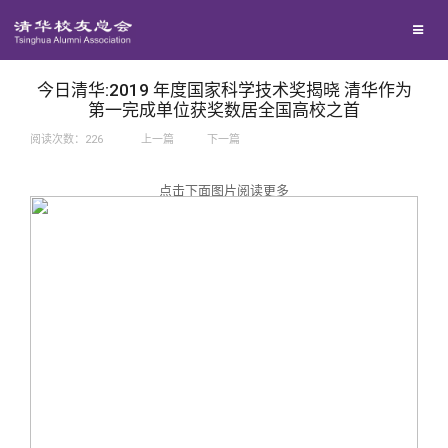
兴趣群体
捐赠方法
我要订阅
西南联大校友会
义工计划
新媒体平台
今日清华:2019 年度国家科学技术奖揭晓 清华作为
第一完成单位获奖数居全国高校之首
阅读次数：
226
上一篇
下一篇
百年清华
点击下面图片阅读更多
校友服务
清华人物
校友总会
清华故事
终身学习
关闭
青春风采
信息化服务
总会简介
校友文苑
三创大赛
会长致辞