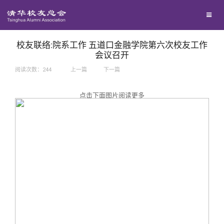
兴趣群体
捐赠方法
我要订阅
西南联大校友会
义工计划
新媒体平台
校友联络:院系工作 五道口金融学院第六次校友工作
会议召开
阅读次数：
244
上一篇
下一篇
百年清华
点击下面图片阅读更多
校友服务
清华人物
校友总会
清华故事
终身学习
关闭
青春风采
信息化服务
总会简介
校友文苑
三创大赛
会长致辞