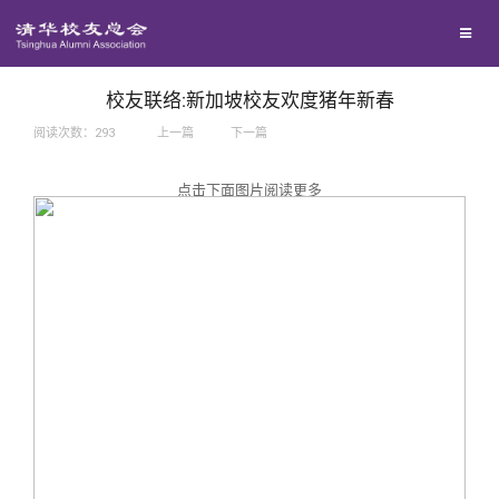
兴趣群体
捐赠方法
我要订阅
西南联大校友会
义工计划
新媒体平台
校友联络:新加坡校友欢度猪年新春
阅读次数：
293
上一篇
下一篇
百年清华
点击下面图片阅读更多
校友服务
清华人物
校友总会
清华故事
终身学习
关闭
青春风采
信息化服务
总会简介
校友文苑
三创大赛
会长致辞