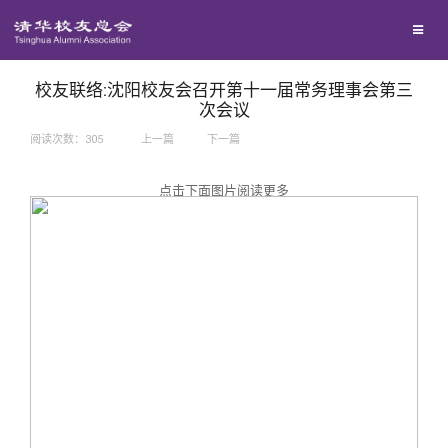
兴趣群体
捐赠方法
我要订阅
西南联大校友会
义工计划
新媒体平台
校友联络:沈阳校友会召开第十一届常务理事会第三
次会议
阅读次数：
305
上一篇
下一篇
百年清华
点击下面图片阅读更多
校友服务
清华人物
校友总会
清华故事
终身学习
关闭
青春风采
信息化服务
总会简介
校友文苑
三创大赛
会长致辞