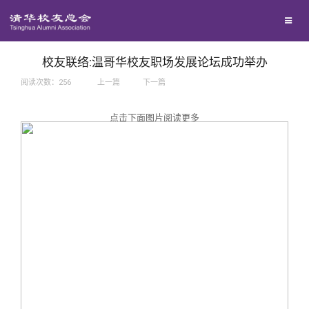
兴趣群体
捐赠方法
我要订阅
西南联大校友会
义工计划
新媒体平台
校友联络:温哥华校友职场发展论坛成功举办
阅读次数：
256
上一篇
下一篇
百年清华
点击下面图片阅读更多
校友服务
清华人物
校友总会
清华故事
终身学习
关闭
青春风采
信息化服务
总会简介
校友文苑
三创大赛
会长致辞