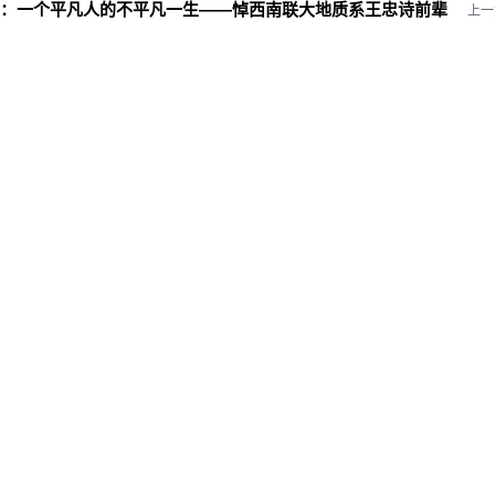
：
一个平凡人的不平凡一生——悼西南联大地质系王忠诗前辈
上一