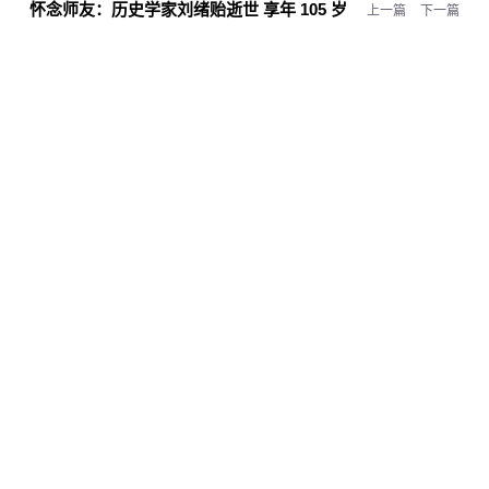
怀念师友：
历史学家刘绪贻逝世 享年 105 岁
上一篇
下一篇