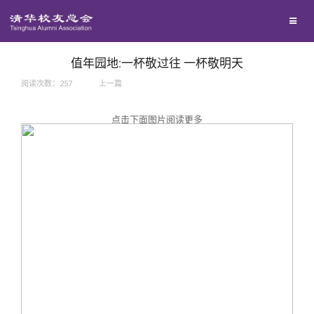
兴趣群体
捐赠方法
我要订阅
西南联大校友会
义工计划
新媒体平台
值年园地:一杯敬过往 一杯敬明天
阅读次数：
257
上一篇
百年清华
点击下面图片阅读更多
校友服务
清华人物
校友总会
清华故事
终身学习
关闭
青春风采
信息化服务
总会简介
校友文苑
三创大赛
会长致辞