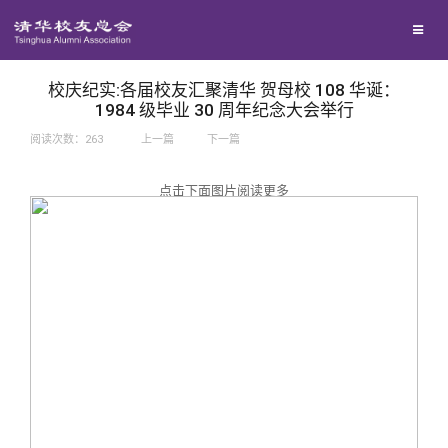
兴趣群体
捐赠方法
我要订阅
西南联大校友会
义工计划
新媒体平台
校庆纪实:各届校友汇聚清华 贺母校 108 华诞：
1984 级毕业 30 周年纪念大会举行
阅读次数：
263
上一篇
下一篇
百年清华
点击下面图片阅读更多
校友服务
清华人物
校友总会
清华故事
终身学习
关闭
青春风采
信息化服务
总会简介
校友文苑
三创大赛
会长致辞